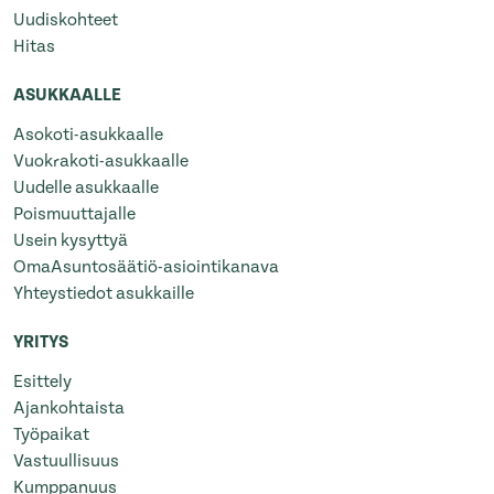
Uudiskohteet
Hitas
ASUKKAALLE
Asokoti-asukkaalle
Vuokrakoti-asukkaalle
Uudelle asukkaalle
Poismuuttajalle
Usein kysyttyä
OmaAsuntosäätiö-asiointikanava
Yhteystiedot asukkaille
YRITYS
Esittely
Ajankohtaista
Työpaikat
Vastuullisuus
Kumppanuus