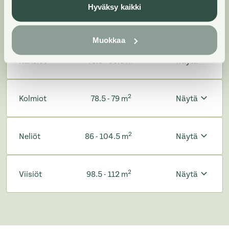
automaattisesti näiden asuntotyyppien
Hyväksy kaikki
hakuprosessissa.
Muokkaa
2
Kaksiot
48.5 - 65.5 m
Näytä
2
Kolmiot
78.5 - 79 m
Näytä
2
Neliöt
86 - 104.5 m
Näytä
2
Viisiöt
98.5 - 112 m
Näytä