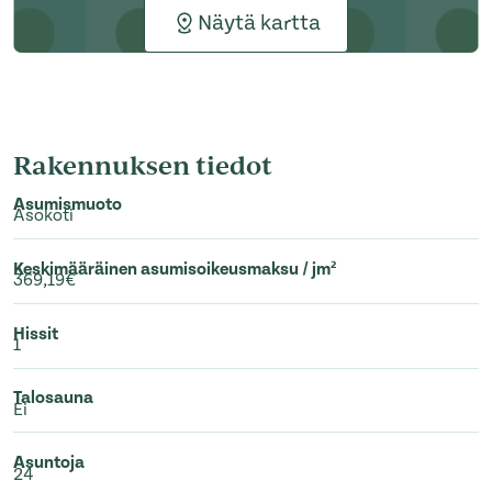
Näytä kartta
Rakennuksen tiedot
Asumismuoto
Asokoti
Keskimääräinen asumisoikeusmaksu / jm²
369,19€
Hissit
1
Talosauna
Ei
Asuntoja
24