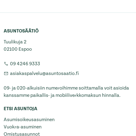
ASUNTOSÄÄTIÖ
Tuulikuja 2
02100 Espoo
09 4246 9333
asiakaspalvelu@asuntosaatio.fi
09- ja 020-alkuisiin numeroihimme soittamalla voit asioida
kanssamme paikallis- ja mobiiliverkkomaksun hinnalla.
ETSI ASUNTOJA
Asumisoikeusasuminen
Vuokra-asuminen
Omistusasunnot