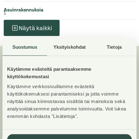
Asuinrakennuksia
1
Näytä kaikki
Suostumus
Yksityiskohdat
Tietoja
Huoneistot ja pohjakuvat:
Käytämme evästeitä parantaaksemme
Aallonmerkki 2, Piharakennus,
käyttökokemustasi
Kerrostalo
Käytämme verkkosivuillamme evästeitä
käyttökokemuksesi parantamiseksi ja jotta voimme
Lisää hakemukselle kaikki haluamasi asuntotyypit.
näyttää sinua kiinnostavaa sisältöä tai mainoksia sekä
Mahdollisuutesi asunnon saamiseksi paranevat, kun
analysoidaksemme palvelumme toimivuutta. Voit lukea
enemmän kohdasta "Lisätietoja".
voimme tarjota sinulle kaikkia valitsemasi
asuntotyypin asuntoja, jotka mahdollisesti
vapautuvat myöhemmin tästä kohteesta. Olet