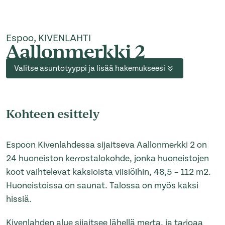
Espoo, KIVENLAHTI
Aallonmerkki 2
Valitse asuntotyyppi ja lisää hakemukseesi
Kohteen esittely
Espoon Kivenlahdessa sijaitseva Aallonmerkki 2 on
24 huoneiston kerrostalokohde, jonka huoneistojen
koot vaihtelevat kaksioista viisiöihin, 48,5 – 112 m2.
Huoneistoissa on saunat. Talossa on myös kaksi
hissiä.
Kivenlahden alue sijaitsee lähellä merta, ja tarjoaa