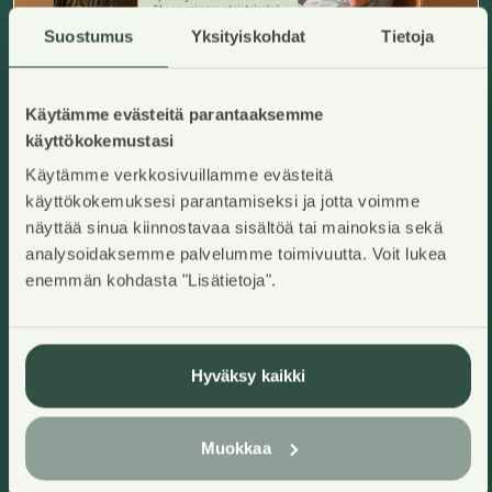
Suostumus
Yksityiskohdat
Tietoja
Käytämme evästeitä parantaaksemme
Vasamakatu 5-7 A 10
Kerava, Kaleva
käyttökokemustasi
Lisää ha
2
74
m
Käytämme verkkosivuillamme evästeitä
Asumisoikeuskoti
3H+K+S
,
Kerrostalo
käyttökokemuksesi parantamiseksi ja jotta voimme
Käyttövastike/kk
:
893,03€
Asumisoikeusmaksu
:
29072,25€
näyttää sinua kiinnostavaa sisältöä tai mainoksia sekä
Rakennusvuosi
:
2001
Kerros
:
2/3
analysoidaksemme palvelumme toimivuutta. Voit lukea
enemmän kohdasta "Lisätietoja".
Heti vapaa
Hyväksy kaikki
Muokkaa