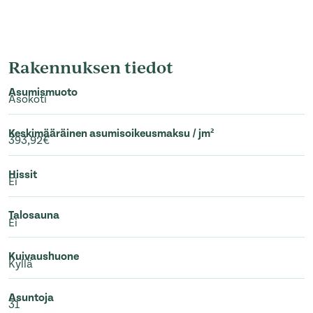
Rakennuksen tiedot
Asumismuoto
Asokoti
Keskimääräinen asumisoikeusmaksu / jm²
393,92€
Hissit
Ei
Talosauna
Ei
Kuivaushuone
Kyllä
Asuntoja
31