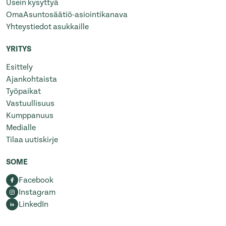
Usein kysyttyä
OmaAsuntosäätiö-asiointikanava
Yhteystiedot asukkaille
YRITYS
Esittely
Ajankohtaista
Työpaikat
Vastuullisuus
Kumppanuus
Medialle
Tilaa uutiskirje
SOME
Facebook
Instagram
LinkedIn