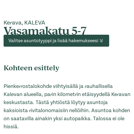
Kerava, KALEVA
Vasamakatu 5-7
Valitse asuntotyyppi ja lisää hakemukseesi
Kohteen esittely
Pienkerrostalokohde viihtyisällä ja rauhallisella
Kalevan alueella, parin kilometrin etäisyydellä Keravan
keskustasta. Tästä yhtiöstä löytyy asuntoja
kaksioista rivitalonomaisiin neliöihin. Asuntoa kohden
on saatavilla ainakin yksi autopaikka. Talossa ei ole
hissiä.