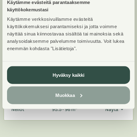
Huoneistot ja pohjakuvat:
Käytämme evästeitä parantaaksemme
käyttökokemustasi
Malmarintie 9, Piharakennus,
Rivitalo
Käytämme verkkosivuillamme evästeitä
käyttökokemuksesi parantamiseksi ja jotta voimme
näyttää sinua kiinnostavaa sisältöä tai mainoksia sekä
Lisää hakemukselle kaikki haluamasi asuntotyypit.
analysoidaksemme palvelumme toimivuutta. Voit lukea
Mahdollisuutesi asunnon saamiseksi paranevat, kun
enemmän kohdasta "Lisätietoja".
voimme tarjota sinulle kaikkia valitsemasi
asuntotyypin asuntoja, jotka mahdollisesti
vapautuvat myöhemmin tästä kohteesta. Olet
Hyväksy kaikki
automaattisesti näiden asuntotyyppien
hakuprosessissa.
Muokkaa
2
Neliöt
95.5 - 96 m
Näytä