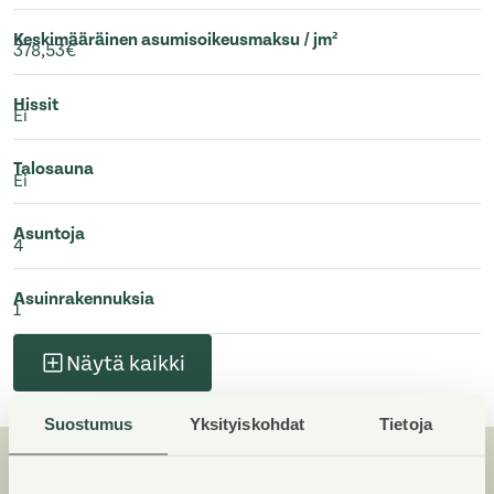
Keskimääräinen asumisoikeusmaksu / jm²
378,53€
Hissit
Ei
Talosauna
Ei
Asuntoja
4
Asuinrakennuksia
1
Näytä kaikki
Suostumus
Yksityiskohdat
Tietoja