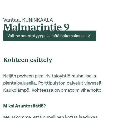
Vantaa, KUNINKAALA
Malmarintie 9
Valitse asuntotyyppi ja lisää hakemukseesi
Kohteen esittely
Neljän perheen pieni rivitaloyhtiö rauhallisella
pientaloalueella. Porttipuiston palvelut vieressä.
Kaukolämpö. Kohteessa on omatoimiviherhoito.
Miksi Asuntosäätiö?
Me uskomme, että onnellinen koti ja laadukas