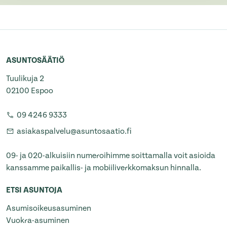
ASUNTOSÄÄTIÖ
Tuulikuja 2
02100 Espoo
09 4246 9333
asiakaspalvelu@asuntosaatio.fi
09- ja 020-alkuisiin numeroihimme soittamalla voit asioida
kanssamme paikallis- ja mobiiliverkkomaksun hinnalla.
ETSI ASUNTOJA
Asumisoikeusasuminen
Vuokra-asuminen