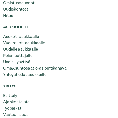
Omistusasunnot
Uudiskohteet
Hitas
ASUKKAALLE
Asokoti-asukkaalle
Vuokrakoti-asukkaalle
Uudelle asukkaalle
Poismuuttajalle
Usein kysyttyä
OmaAsuntosäätiö-asiointikanava
Yhteystiedot asukkaille
YRITYS
Esittely
Ajankohtaista
Työpaikat
Vastuullisuus