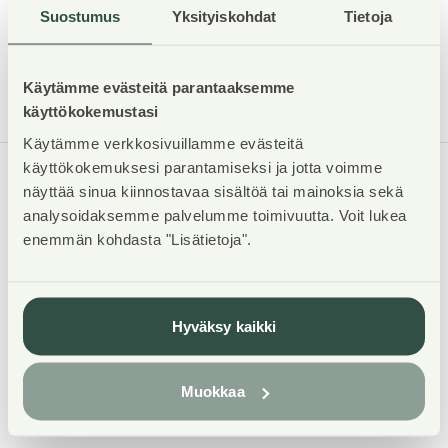
Lue lisää asokodin vaihtamisesta
Suostumus
Yksityiskohdat
Tietoja
Käytämme evästeitä parantaaksemme
käyttökokemustasi
Käytämme verkkosivuillamme evästeitä
käyttökokemuksesi parantamiseksi ja jotta voimme
näyttää sinua kiinnostavaa sisältöä tai mainoksia sekä
ASUNTOSÄÄTIÖ
analysoidaksemme palvelumme toimivuutta. Voit lukea
enemmän kohdasta "Lisätietoja".
Tuulikuja 2
02100 Espoo
09 4246 9333
Hyväksy kaikki
asiakaspalvelu@asuntosaatio.fi
09- ja 020-alkuisiin numeroihimme soittamalla voit asioida
Muokkaa
kanssamme paikallis- ja mobiiliverkkomaksun hinnalla.