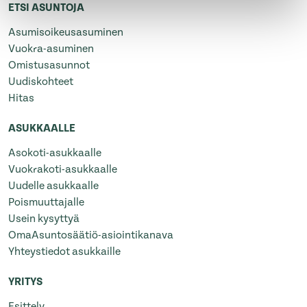
ETSI ASUNTOJA
Asumisoikeusasuminen
Vuokra-asuminen
Omistusasunnot
Uudiskohteet
Hitas
ASUKKAALLE
Asokoti-asukkaalle
Vuokrakoti-asukkaalle
Uudelle asukkaalle
Poismuuttajalle
Usein kysyttyä
OmaAsuntosäätiö-asiointikanava
Yhteystiedot asukkaille
YRITYS
Esittely