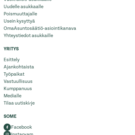
Uudelle asukkaalle
Poismuuttajalle
Usein kysyttyä
OmaAsuntosäätiö-asiointikanava
Yhteystiedot asukkaille
YRITYS
Esittely
Ajankohtaista
Työpaikat
Vastuullisuus
Kumppanuus
Medialle
Tilaa uutiskirje
SOME
Facebook
Instagram