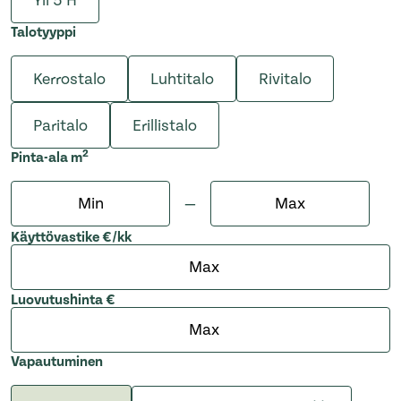
Yli 5 H
Talotyyppi
Kerrostalo
Luhtitalo
Rivitalo
Paritalo
Erillistalo
2
Pinta-ala
m
Min
Max
—
Käyttövastike €/kk
Luovutushinta €
Vapautuminen