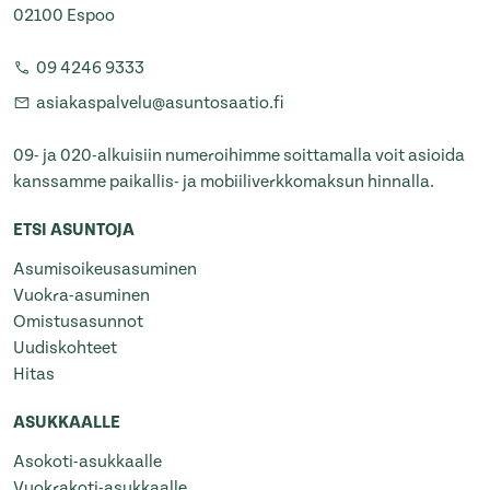
02100 Espoo
09 4246 9333
asiakaspalvelu@asuntosaatio.fi
09- ja 020-alkuisiin numeroihimme soittamalla voit asioida
kanssamme paikallis- ja mobiiliverkkomaksun hinnalla.
ETSI ASUNTOJA
Asumisoikeusasuminen
Vuokra-asuminen
Omistusasunnot
Uudiskohteet
Hitas
ASUKKAALLE
Asokoti-asukkaalle
Vuokrakoti-asukkaalle