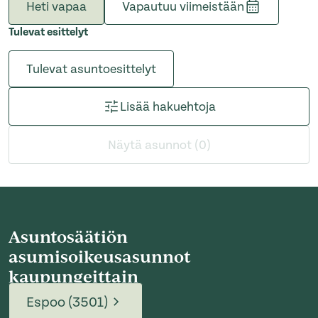
Heti vapaa
Vapautuu viimeistään
Tulevat esittelyt
Tulevat asuntoesittelyt
Lisää hakuehtoja
Näytä asunnot (0)
Asuntosäätiön
asumisoikeusasunnot
kaupungeittain
Espoo (3501)