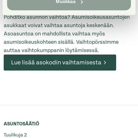
Muokkaa
Asokodin keskinäinen vaihto
Pohditko asunnon vaihtoa? Asumisoikeusasuntojen
asukkaat voivat vaihtaa asuntoja keskenään.
Asoasuntoa on mahdollista vaihtaa myös
asumisoikeuskohteen sisällä. Vaihtopörssimme
auttaa vaihtokumppanin löytämisessä.
Lue lisää asokodin vaihtamisesta
ASUNTOSÄÄTIÖ
Tuulikuja 2