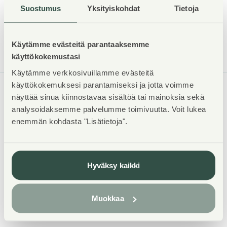
Lue lisää asokodin vaihtamisesta
Suostumus
Yksityiskohdat
Tietoja
Käytämme evästeitä parantaaksemme
käyttökokemustasi
Käytämme verkkosivuillamme evästeitä
käyttökokemuksesi parantamiseksi ja jotta voimme
näyttää sinua kiinnostavaa sisältöä tai mainoksia sekä
ASUNTOSÄÄTIÖ
analysoidaksemme palvelumme toimivuutta. Voit lukea
enemmän kohdasta "Lisätietoja".
Tuulikuja 2
02100 Espoo
09 4246 9333
Hyväksy kaikki
asiakaspalvelu@asuntosaatio.fi
09- ja 020-alkuisiin numeroihimme soittamalla voit asioida
Muokkaa
kanssamme paikallis- ja mobiiliverkkomaksun hinnalla.