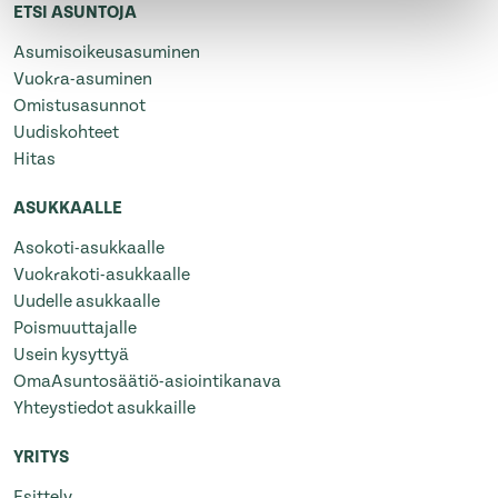
ETSI ASUNTOJA
Asumisoikeusasuminen
Vuokra-asuminen
Omistusasunnot
Uudiskohteet
Hitas
ASUKKAALLE
Asokoti-asukkaalle
Vuokrakoti-asukkaalle
Uudelle asukkaalle
Poismuuttajalle
Usein kysyttyä
OmaAsuntosäätiö-asiointikanava
Yhteystiedot asukkaille
YRITYS
Esittely