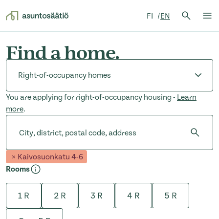
Search 
FI
EN
Search
Op
Skip to content
Find a home.
Apartment type
You are applying for right-of-occupancy housing -
Learn
more
.
City, district, postal code, address
City, district, postal code, address
Kaivosuonkatu 4-6
Rooms
1 R
2 R
3 R
4 R
5 R