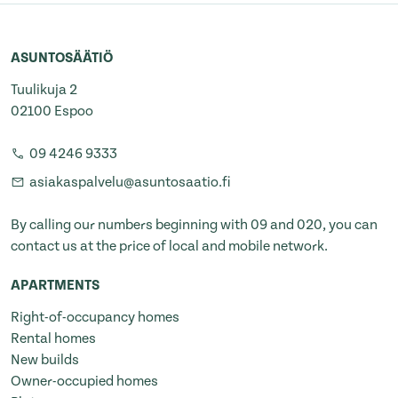
ASUNTOSÄÄTIÖ
Tuulikuja 2
02100 Espoo
09 4246 9333
asiakaspalvelu@asuntosaatio.fi
By calling our numbers beginning with 09 and 020, you can
contact us at the price of local and mobile network.
APARTMENTS
Right-of-occupancy homes
Rental homes
New builds
Owner-occupied homes