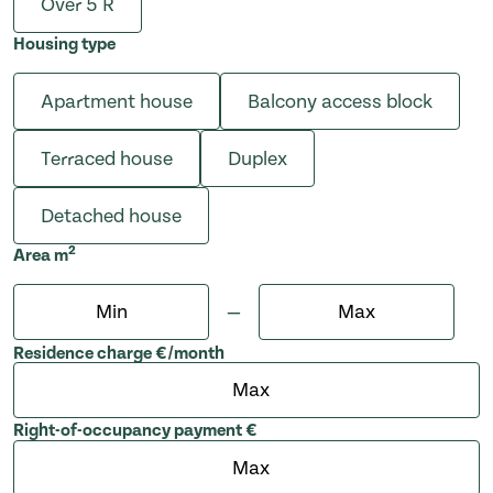
Over 5 R
Housing type
Apartment house
Balcony access block
Terraced house
Duplex
Detached house
2
Area
m
Min
Max
—
Residence charge €/month
Right-of-occupancy payment €