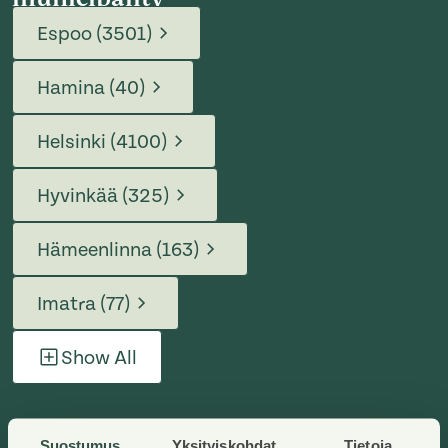
Espoo (3501)
Hamina (40)
Helsinki (4100)
Hyvinkää (325)
Hämeenlinna (163)
Imatra (77)
Show All
Suostumus
Yksityiskohdat
Tietoja