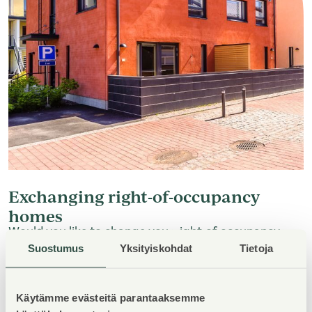
Exchanging right-of-occupancy
homes
Would you like to change your right-of-occupancy
Suostumus
Yksityiskohdat
Tietoja
home? Residents of right-of-occupancy homes can
exchange apartments with one another. You can also
exchange apartment within the same building. Use
Käytämme evästeitä parantaaksemme
our
apartment exchange service
(in Finnish) to find a