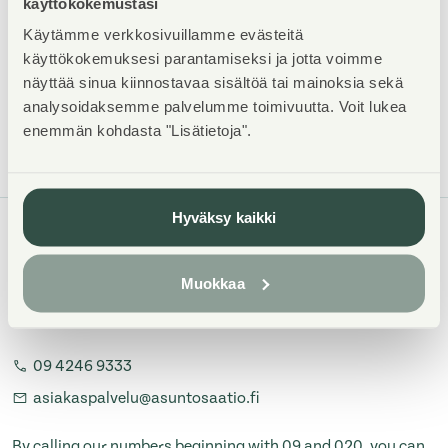
käyttökokemustasi
suitable exchange partner.
Käytämme verkkosivuillamme evästeitä
Read more about exchanging
käyttökokemuksesi parantamiseksi ja jotta voimme
näyttää sinua kiinnostavaa sisältöä tai mainoksia sekä
analysoidaksemme palvelumme toimivuutta. Voit lukea
enemmän kohdasta "Lisätietoja".
Hyväksy kaikki
ASUNTOSÄÄTIÖ
Muokkaa
Tuulikuja 2
02100 Espoo
09 4246 9333
asiakaspalvelu@asuntosaatio.fi
By calling our numbers beginning with 09 and 020, you can