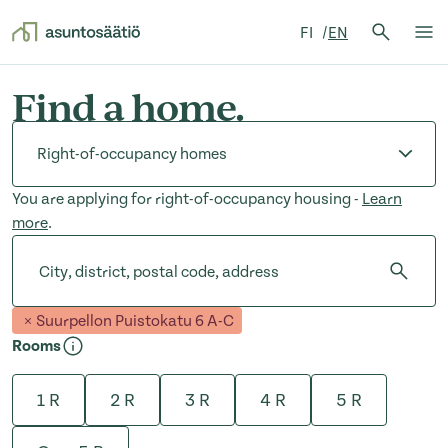
Search 
FI
EN
Search
Op
Skip to content
Find a home.
Apartment type
You are applying for right-of-occupancy housing -
Learn
more
.
City, district, postal code, address
City, district, postal code, address
Suurpellon Puistokatu 6 A-C
Rooms
1 R
2 R
3 R
4 R
5 R