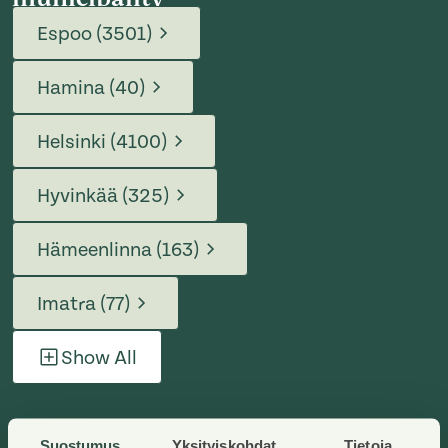
Espoo (3501)
Hamina (40)
Helsinki (4100)
Hyvinkää (325)
Hämeenlinna (163)
Imatra (77)
Show All
Suostumus
Yksityiskohdat
Tietoja