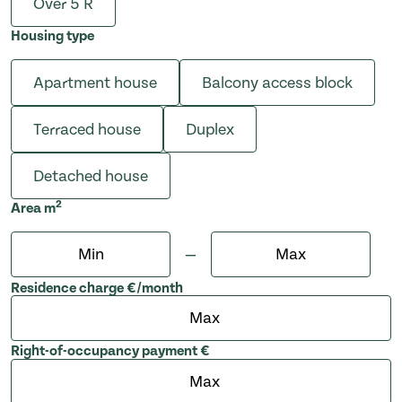
Over 5 R
Housing type
Apartment house
Balcony access block
Terraced house
Duplex
Detached house
2
Area
m
Min
Max
—
Residence charge €/month
Right-of-occupancy payment €