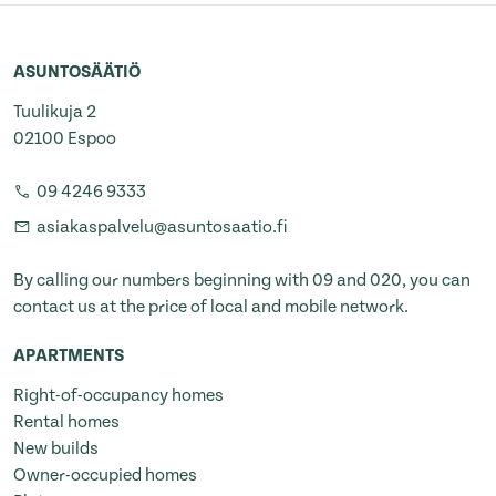
ASUNTOSÄÄTIÖ
Tuulikuja 2
02100 Espoo
09 4246 9333
asiakaspalvelu@asuntosaatio.fi
By calling our numbers beginning with 09 and 020, you can
contact us at the price of local and mobile network.
APARTMENTS
Right-of-occupancy homes
Rental homes
New builds
Owner-occupied homes