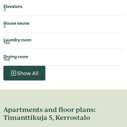
Elevators
2
House sauna
2
Laundry room
Yes
Drying room
Yes
Show All
Apartments and floor plans:
Timanttikuja 5, Kerrostalo