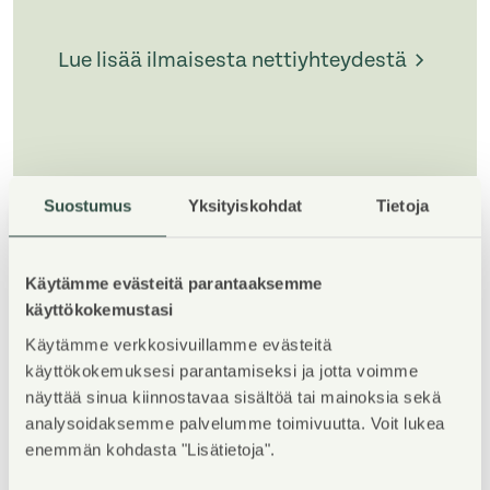
Lue lisää ilmaisesta nettiyhteydestä
Suostumus
Yksityiskohdat
Tietoja
1
/
5
Käytämme evästeitä parantaaksemme
käyttökokemustasi
Käytämme verkkosivuillamme evästeitä
käyttökokemuksesi parantamiseksi ja jotta voimme
Property Introduction
näyttää sinua kiinnostavaa sisältöä tai mainoksia sekä
analysoidaksemme palvelumme toimivuutta. Voit lukea
enemmän kohdasta "Lisätietoja".
Viihtyisä ja rauhallinen kerrostalokohde Kivistössä.