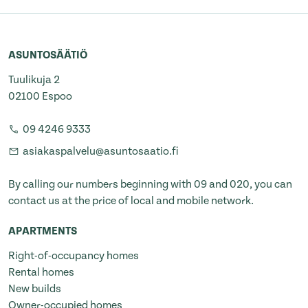
ASUNTOSÄÄTIÖ
Tuulikuja 2
02100 Espoo
09 4246 9333
asiakaspalvelu@asuntosaatio.fi
By calling our numbers beginning with 09 and 020, you can
contact us at the price of local and mobile network.
APARTMENTS
Right-of-occupancy homes
Rental homes
New builds
Owner-occupied homes