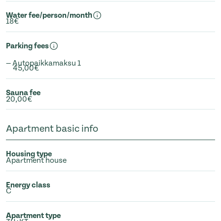
Water fee/person/month
18€
Parking fees
— Autopaikkamaksu 1
45,00€
Sauna fee
20,00€
Apartment basic info
Housing type
Apartment house
Energy class
C
Apartment type