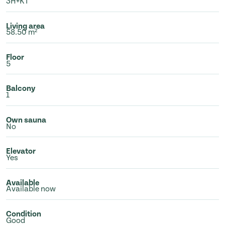
3H+KT
Living area
58.50 m²
Floor
5
Balcony
1
Own sauna
No
Elevator
Yes
Available
Available now
Condition
Good