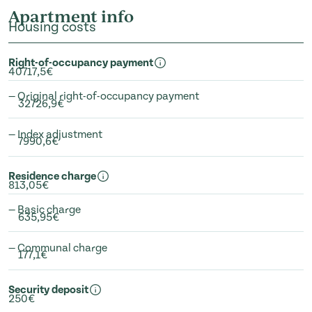
Apartment info
Housing costs
Right-of-occupancy payment
40717,5€
— Original right-of-occupancy payment
32726,9€
— Index adjustment
7990,6€
Residence charge
813,05€
— Basic charge
635,95€
— Communal charge
177,1€
Security deposit
250€