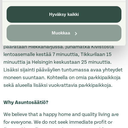
Osassa asuntoja on lasitettu parveke, osassa
ranskalainen parveke.Kohteessa on kaukolämmön
Hyväksy kaikki
lisäksi aurinkopaneelit.
Kivistön alueella on uusi kauppakeskus. Kehärata
Muokkaa
yhdistää Vantaankosken radan lentoaseman kautta
päärataan Hiekkaharjussa. Junamatka Kivistöstä
lentoasemalle kestää 7 minuuttia, Tikkurilaan 15
minuuttia ja Helsingin keskustaan 25 minuuttia.
Lisäksi sijainti pääväylien tuntumassa avaa yhteydet
moneen suuntaan. Kohteella on omia parkkipaikkoja
sekä alueella lisäksi vuokrattavia parkkipaikkoja.
Why Asuntosäätiö?
We believe that a happy home and quality living are
for everyone. We do not seek immediate profit or