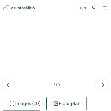
Search 
FI
EN
Search
Op
Skip to content
1 / 10
Images (10)
Floor plan