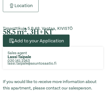
Location
Timanttikuja 5 B 48, Vantaa, KIVISTÖ
2
58,5 m
, 3H+KT
Add to your Application
Sales agent
Lassi Taipale
020 161 2263
lassi.taipale@asuntosaatio.fi
If you would like to receive more information about
this apartment, please contact our salesperson.