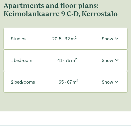
Apartments and floor plans:
Keimolankaarre 9 C-D, Kerrostalo
2
Studios
20.5 - 32 m
Show
2
1 bedroom
41 - 75 m
Show
2
2 bedrooms
65 - 67 m
Show