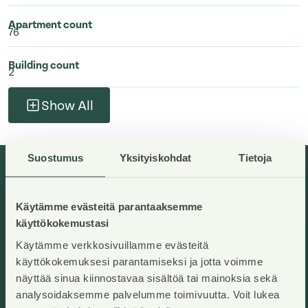
Apartment count
76
Building count
2
Show All
Suostumus
Yksityiskohdat
Tietoja
Available apartments in this unit
Käytämme evästeitä parantaaksemme
käyttökokemustasi
Käytämme verkkosivuillamme evästeitä
käyttökokemuksesi parantamiseksi ja jotta voimme
näyttää sinua kiinnostavaa sisältöä tai mainoksia sekä
analysoidaksemme palvelumme toimivuutta. Voit lukea