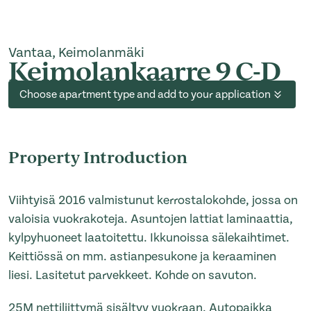
Vantaa, Keimolanmäki
Keimolankaarre 9 C-D
Choose apartment type and add to your application
Property Introduction
Viihtyisä 2016 valmistunut kerrostalokohde, jossa on
valoisia vuokrakoteja. Asuntojen lattiat laminaattia,
kylpyhuoneet laatoitettu. Ikkunoissa sälekaihtimet.
Keittiössä on mm. astianpesukone ja keraaminen
liesi. Lasitetut parvekkeet. Kohde on savuton.
25M nettiliittymä sisältyy vuokraan. Autopaikka