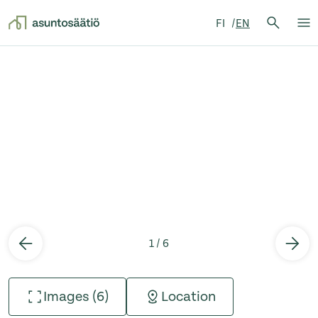
Search 
FI
EN
Searc
Op
Skip to content
1 / 6
Images (6)
Location