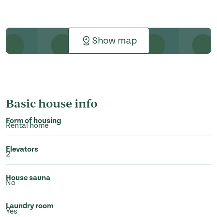
Show map
Basic house info
Form of housing
Rental home
Elevators
2
House sauna
No
Laundry room
Yes