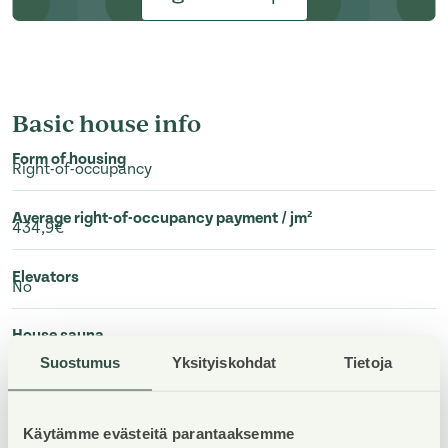
Basic house info
Form of housing
Right-of-occupancy
Average right-of-occupancy payment / jm²
434,9€
Elevators
No
House sauna
No
Suostumus
Yksityiskohdat
Tietoja
Apartment count
8
Käytämme evästeitä parantaaksemme