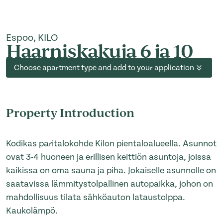
Espoo, KILO
Haarniskakuja 6 ja 10
Choose apartment type and add to your application
Property Introduction
Kodikas paritalokohde Kilon pientaloalueella. Asunnot
ovat 3-4 huoneen ja erillisen keittiön asuntoja, joissa
kaikissa on oma sauna ja piha. Jokaiselle asunnolle on
saatavissa lämmitystolpallinen autopaikka, johon on
mahdollisuus tilata sähköauton lataustolppa.
Kaukolämpö.