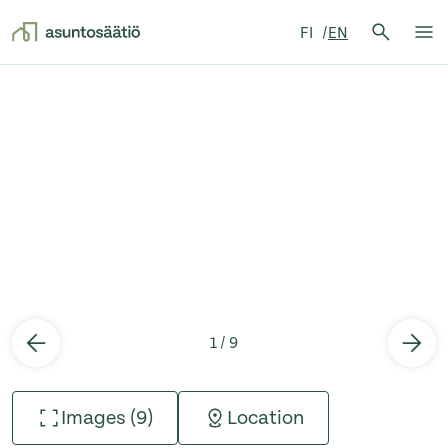
Search 
FI
EN
Search
Op
Skip to content
1 / 9
Images (9)
Location