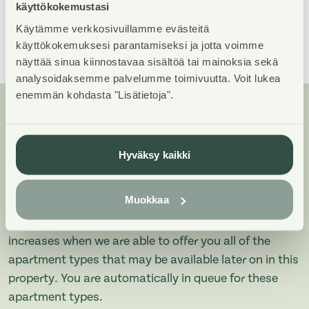
Building count
käyttökokemustasi
4
Käytämme verkkosivuillamme evästeitä
Show All
käyttökokemuksesi parantamiseksi ja jotta voimme
näyttää sinua kiinnostavaa sisältöä tai mainoksia sekä
analysoidaksemme palvelumme toimivuutta. Voit lukea
enemmän kohdasta "Lisätietoja".
Apartments and floor plans:
Haarniskakuja 6 ja 10, Paritalo,
Hyväksy kaikki
Piharakennus
Muokkaa
Add all the apartment types you want to your
application. Your opportunity to get an apartment
increases when we are able to offer you all of the
apartment types that may be available later on in this
property. You are automatically in queue for these
apartment types.