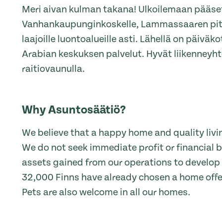
Meri aivan kulman takana! Ulkoilemaan pääse
Vanhankaupunginkoskelle, Lammassaaren pitko
laajoille luontoalueille asti. Lähellä on päiväko
Arabian keskuksen palvelut. Hyvät liikenneyh
raitiovaunulla.
Why Asuntosäätiö?
We believe that a happy home and quality livin
We do not seek immediate profit or financial b
assets gained from our operations to develop o
32,000 Finns have already chosen a home off
Pets are also welcome in all our homes.