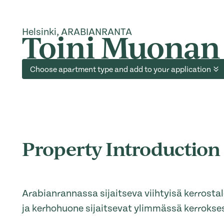
Helsinki, ARABIANRANTA
Toini Muonan 
Choose apartment type and add to your application
Property Introduction
Arabianrannassa sijaitseva viihtyisä kerrosta
ja kerhohuone sijaitsevat ylimmässä kerrokse