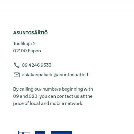
ASUNTOSÄÄTIÖ
Tuulikuja 2
02100 Espoo
09 4246 9333
asiakaspalvelu@asuntosaatio.fi
By calling our numbers beginning with
09 and 020, you can contact us at the
price of local and mobile network.