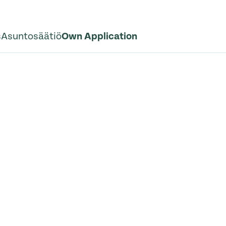
s
Asuntosäätiö
Own Application