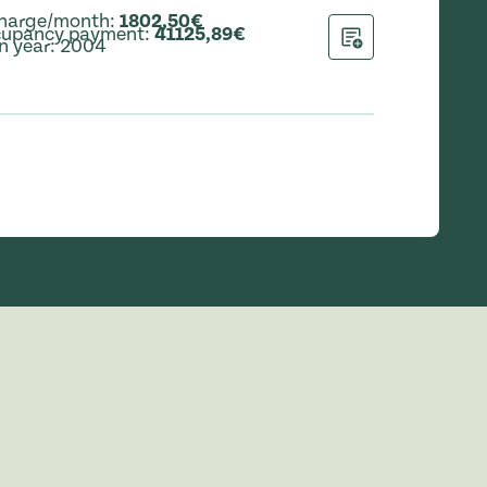
charge/month
:
1802,50€
ccupancy payment
:
41125,89€
n year
:
2004
Add to application