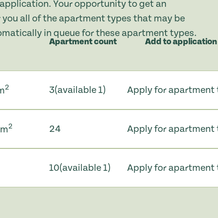
application. Your opportunity to get an
 you all of the apartment types that may be
tomatically in queue for these apartment types.
Apartment count
Add to application
2
3
(available 1)
Apply for apartment 
 m
2
24
Apply for apartment 
 m
10
(available 1)
Apply for apartment 