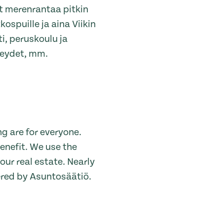
t merenrantaa pitkin
spuille ja aina Viikin
ti, peruskoulu ja
teydet, mm.
g are for everyone.
enefit. We use the
ur real estate. Nearly
ered by Asuntosäätiö.