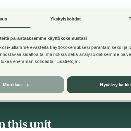
mus
Yksityiskohdat
T
eitä parantaaksemme käyttökokemustasi
Elevators
2
osivuillamme evästeitä käyttökokemuksesi parantamiseksi ja j
iinnostavaa sisältöä tai mainoksia sekä analysoidaksemme pal
House sauna
1
t lukea enemmän kohdasta "Lisätietoja".
Muokkaa
Hyväksy kaikki
n this unit