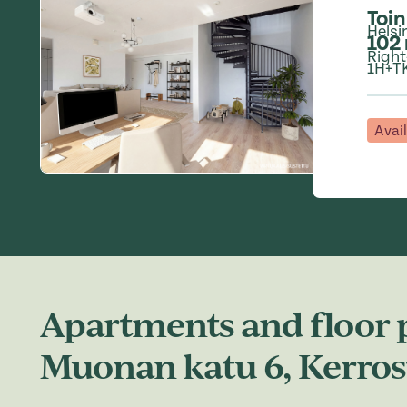
Toin
Helsi
102
Righ
1H+T
Avai
Apartments and floor p
Muonan katu 6, Kerros