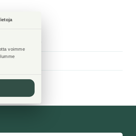
ietoja
Laundry room
Yes
otta voimme
velumme
Drying room
Yes