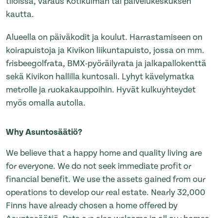
tiloissa, varaus Kotikulman tai palvelukeskuksen
kautta.
Alueella on päiväkodit ja koulut. Harrastamiseen on
koirapuistoja ja Kivikon liikuntapuisto, jossa on mm.
frisbeegolfrata, BMX-pyöräilyrata ja jalkapallokenttä
sekä Kivikon hallilla kuntosali. Lyhyt kävelymatka
metrolle ja ruokakauppoihin. Hyvät kulkuyhteydet
myös omalla autolla.
Why Asuntosäätiö?
We believe that a happy home and quality living are
for everyone. We do not seek immediate profit or
financial benefit. We use the assets gained from our
operations to develop our real estate. Nearly 32,000
Finns have already chosen a home offered by