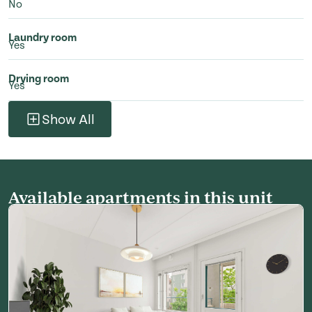
No
Laundry room
Yes
Drying room
Yes
Show All
Available apartments in this unit