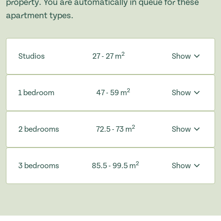
property. You are automatically in queue for these
apartment types.
2
Studios
27 - 27 m
Show
2
1 bedroom
47 - 59 m
Show
2
2 bedrooms
72.5 - 73 m
Show
2
3 bedrooms
85.5 - 99.5 m
Show