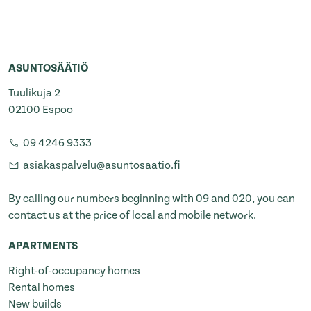
ASUNTOSÄÄTIÖ
Tuulikuja 2
02100 Espoo
09 4246 9333
asiakaspalvelu@asuntosaatio.fi
By calling our numbers beginning with 09 and 020, you can
contact us at the price of local and mobile network.
APARTMENTS
Right-of-occupancy homes
Rental homes
New builds