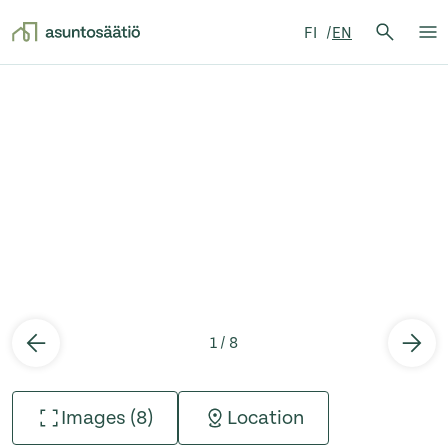
Search 
FI
EN
Searc
Op
Skip to content
1 / 8
Images (8)
Location