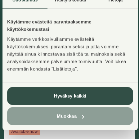
Käytämme evästeitä parantaaksemme
käyttökokemustasi
Käytämme verkkosivuillamme evästeitä
käyttökokemuksesi parantamiseksi ja jotta voimme
näyttää sinua kiinnostavaa sisältöä tai mainoksia sekä
analysoidaksemme palvelumme toimivuutta. Voit lukea
enemmän kohdasta "Lisätietoja".
Kivikonkaari 7 B 28
Helsinki, Kivikko
Add to ap
2
55,5
m
Right-of-occupancy home
Hyväksy kaikki
2H+K+S
,
Apartment house
Residence charge/month
:
802,77€
Right-of-occupancy payment
:
19410,12€
Construction year
:
1996
Floor
:
4/5
Muokkaa
Available now