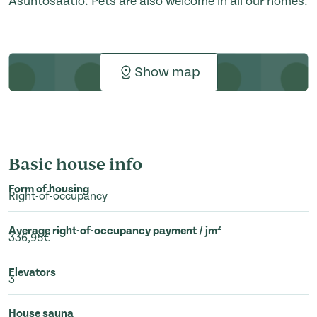
Asuntosäätiö. Pets are also welcome in all our homes.
Show map
Basic house info
Form of housing
Right-of-occupancy
Average right-of-occupancy payment / jm²
336,95€
Elevators
3
House sauna