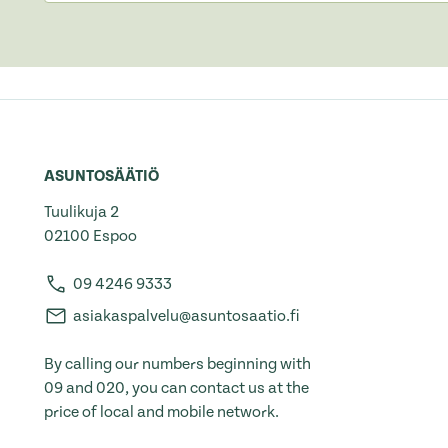
ASUNTOSÄÄTIÖ
Tuulikuja 2
02100 Espoo
09 4246 9333
asiakaspalvelu@asuntosaatio.fi
By calling our numbers beginning with
09 and 020, you can contact us at the
price of local and mobile network.