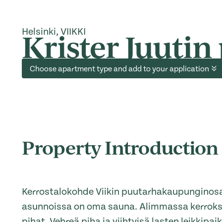
Helsinki, VIIKKI
Krister Juutin
Choose apartment type and add to your application
Property Introduction
Kerrostalokohde Viikin puutarhakaupunginosa
asunnoissa on oma sauna. Alimmassa kerroks
pihat. Vehreä piha ja viihtyisä lasten leikkipa