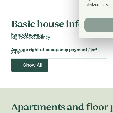
toimivuutta. Voi
Basic house info
Form of housing
Right-of-occupancy
Average right-of-occupancy payment / jm²
346€
Show All
Apartments and floor p