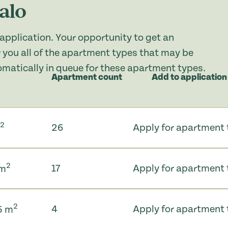
alo
application. Your opportunity to get an
 you all of the apartment types that may be
tomatically in queue for these apartment types.
Apartment count
Add to application
2
26
Apply for apartment 
m
2
17
Apply for apartment 
 m
2
4
Apply for apartment 
.5 m