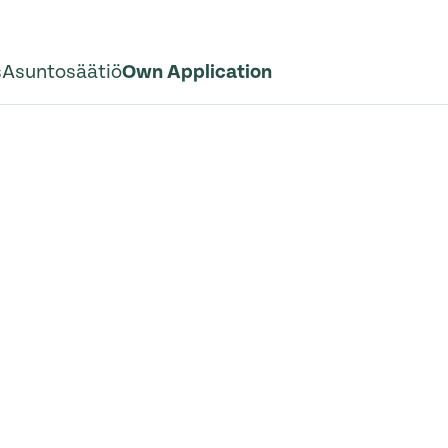
s
Asuntosäätiö
Own Application