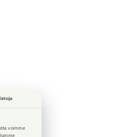
ietoja
otta voimme
velumme