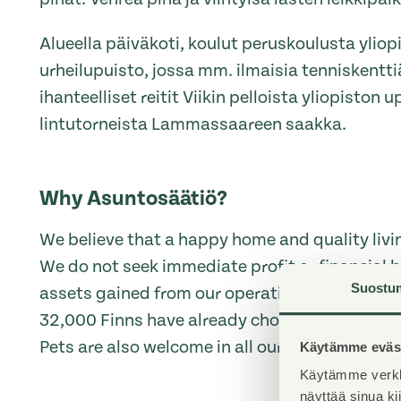
Alueella päiväkoti, koulut peruskoulusta yliopi
urheilupuisto, jossa mm. ilmaisia tenniskenttiä.
ihanteelliset reitit Viikin pelloista yliopiston
lintutorneista Lammassaareen saakka.
Why Asuntosäätiö?
We believe that a happy home and quality livin
We do not seek immediate profit or financial b
Suostu
assets gained from our operations to develop o
32,000 Finns have already chosen a home off
Pets are also welcome in all our homes.
Käytämme eväst
Käytämme verkk
näyttää sinua k