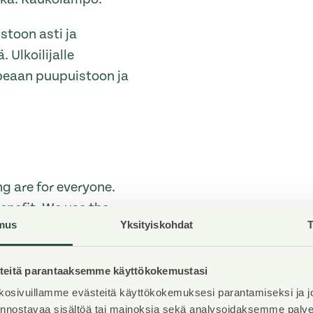
stoon asti ja
 Ulkoilijalle
 upeaan puupuistoon ja
g are for everyone.
enefit. We use the
mus
Yksityiskohdat
T
ur real estate. Nearly
ered by Asuntosäätiö.
eitä parantaaksemme käyttökokemustasi
osivuillamme evästeitä käyttökokemuksesi parantamiseksi ja j
iinnostavaa sisältöä tai mainoksia sekä analysoidaksemme pal