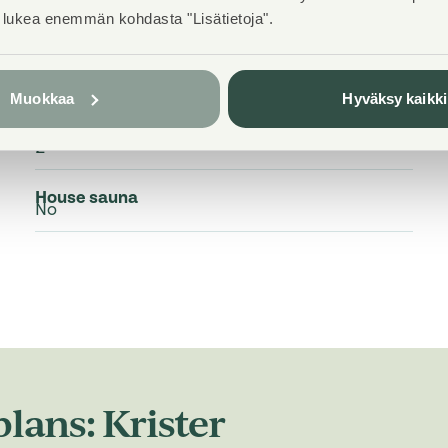
t lukea enemmän kohdasta "Lisätietoja".
Muokkaa
Hyväksy kaikki
Elevators
2
House sauna
No
lans: Krister