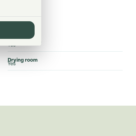
Laundry room
Yes
Drying room
Yes