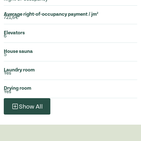
Average right-of-occupancy payment / jm²
721,6€
Elevators
6
House sauna
5
Laundry room
Yes
Drying room
Yes
Show All