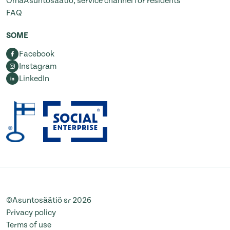
OmaAsuntosäätiö, service channel for residents
FAQ
SOME
Facebook
Instagram
LinkedIn
©Asuntosäätiö sr 2026
Privacy policy
Terms of use