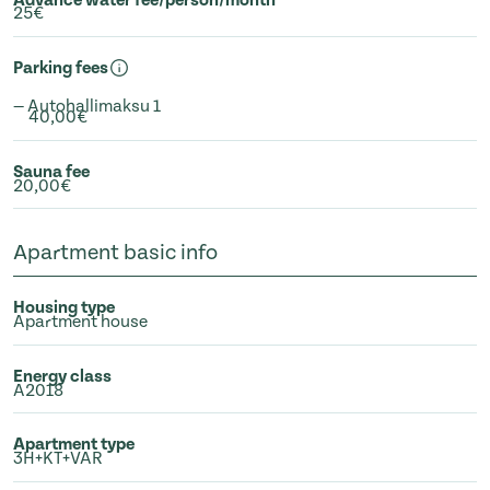
25€
Parking fees
— Autohallimaksu 1
40,00€
Sauna fee
20,00€
Apartment basic info
Housing type
Apartment house
Energy class
A2018
Apartment type
3H+KT+VAR