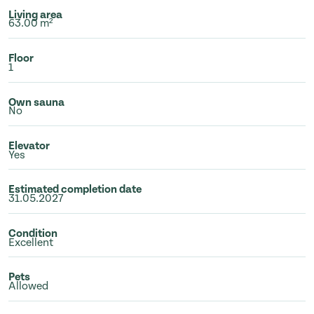
Living area
63.00 m²
Floor
1
Own sauna
No
Elevator
Yes
Estimated completion date
31.05.2027
Condition
Excellent
Pets
Allowed