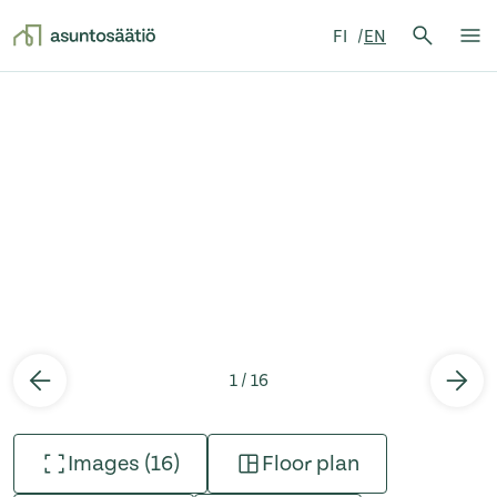
Search 
FI
EN
Search
Op
Skip to content
1 / 16
Images (16)
Floor plan