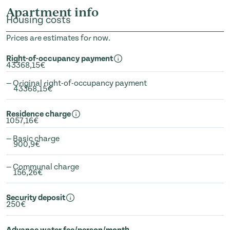
Apartment info
Housing costs
Prices are estimates for now.
Right-of-occupancy payment
43368,15€
— Original right-of-occupancy payment
43368,15€
Residence charge
1057,16€
— Basic charge
900,9€
— Communal charge
156,26€
Security deposit
250€
Advance water fee/person/month