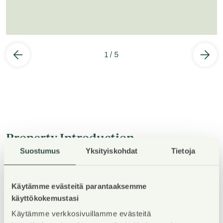
1
/
5
Property Introduction
Suostumus
Yksityiskohdat
Tietoja
Vapaisiin asuntoihin on jatkuva haku,
asuntohakemuksen voi täyttää Asuntosäätiön
Käytämme evästeitä parantaaksemme
verkkosivuilla.
käyttökokemustasi
Käytämme verkkosivuillamme evästeitä
A-B rappujen asuntojen arvioitu valmistumisaika on