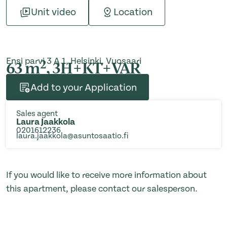
Unit video
Location
Ensi parvi 3 A 1, Helsinki, Vuosaari
2
63 m
, 3H+KT+VAR
Add to your Application
Sales agent
Laura Jaakkola
0201612236
laura.jaakkola@asuntosaatio.fi
If you would like to receive more information about
this apartment, please contact our salesperson.