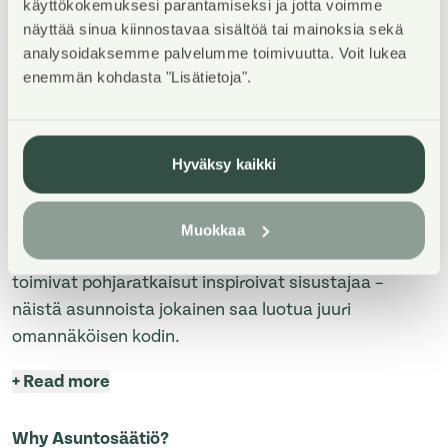
käyttökokemuksesi parantamiseksi ja jotta voimme
5/2027, C-F rappujen arvioitu valmistumisaika on
näyttää sinua kiinnostavaa sisältöä tai mainoksia sekä
1/2027.
analysoidaksemme palvelumme toimivuutta. Voit lukea
enemmän kohdasta "Lisätietoja".
Ensi parven upeat, valoisat kodit tarjoavat rauhallisen
asuinympäristön kaupungin kupeessa, arvostettujen
luontokohteiden äärellä. Kolmeen 5-6 -kerroksiseen
Hyväksy kaikki
taloon valmistuu yhteensä 115 hyvin suunniteltua
asumisoikeuskotia. Huoneistojen koot vaihtelevat 32-
neliöisistä yksiöistä lähes sadan neliön viisihuoneisiin
Muokkaa
perheasuntoihin. Monipuoliset huoneistopohjat ja
toimivat pohjaratkaisut inspiroivat sisustajaa –
näistä asunnoista jokainen saa luotua juuri
omannäköisen kodin.
+
Read more
Why Asuntosäätiö?