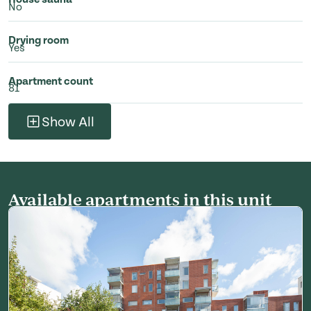
No
Drying room
Yes
Apartment count
81
Show All
Available apartments in this unit