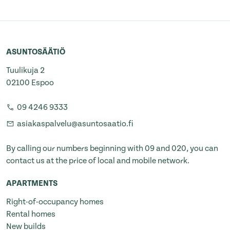
ASUNTOSÄÄTIÖ
Tuulikuja 2
02100 Espoo
09 4246 9333
asiakaspalvelu@asuntosaatio.fi
By calling our numbers beginning with 09 and 020, you can
contact us at the price of local and mobile network.
APARTMENTS
Right-of-occupancy homes
Rental homes
New builds