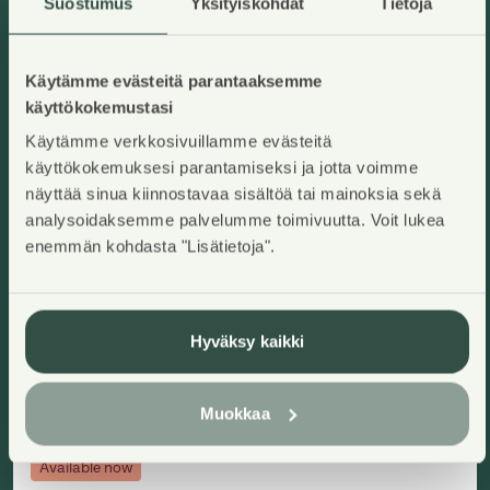
Käytämme evästeitä parantaaksemme
käyttökokemustasi
Käytämme verkkosivuillamme evästeitä
käyttökokemuksesi parantamiseksi ja jotta voimme
näyttää sinua kiinnostavaa sisältöä tai mainoksia sekä
analysoidaksemme palvelumme toimivuutta. Voit lukea
enemmän kohdasta "Lisätietoja".
Vuosaarentie 1 C I 80
Helsinki, Vuosaari
Add to ap
2
68
m
Right-of-occupancy home
Hyväksy kaikki
3H+K+S
,
Apartment house
Residence charge/month
:
1013,00€
Right-of-occupancy payment
:
26654,31€
Construction year
:
2000
Floor
:
4/7
Muokkaa
Available now