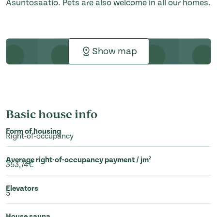
Asuntosäätiö. Pets are also welcome in all our homes.
Show map
Basic house info
Form of housing
Right-of-occupancy
Average right-of-occupancy payment / jm²
353,74€
Elevators
5
House sauna