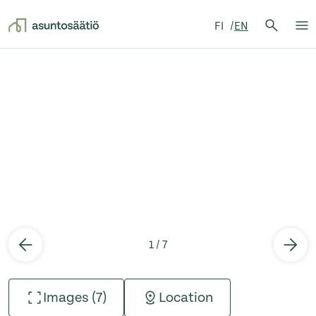
Search 
FI
EN
Searc
Op
Skip to content
1 / 7
Images (7)
Location