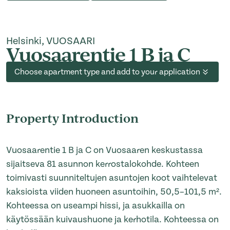
Helsinki, VUOSAARI
Vuosaarentie 1 B ja C
Choose apartment type and add to your application
Property Introduction
Vuosaarentie 1 B ja C on Vuosaaren keskustassa
sijaitseva 81 asunnon kerrostalokohde. Kohteen
toimivasti suunniteltujen asuntojen koot vaihtelevat
kaksioista viiden huoneen asuntoihin, 50,5–101,5 m².
Kohteessa on useampi hissi, ja asukkailla on
käytössään kuivaushuone ja kerhotila. Kohteessa on