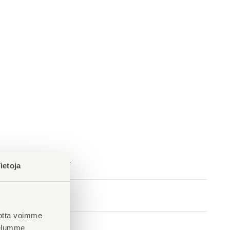
Kuivaushuone
ietoja
Kyllä
Asuntoja
81
otta voimme
velumme