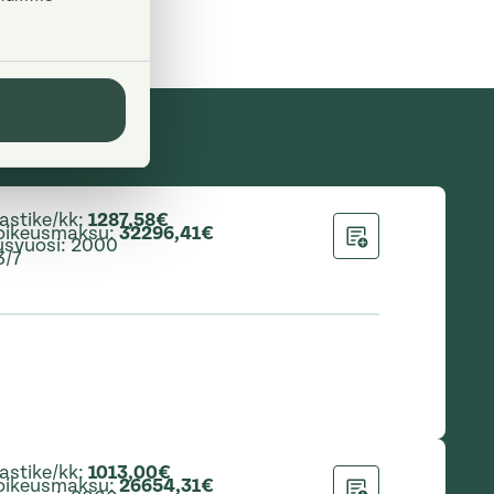
astike/kk
:
1287,58€
oikeusmaksu
:
32296,41€
usvuosi
:
2000
Lisää hakemukseen
3/7
astike/kk
:
1013,00€
oikeusmaksu
:
26654,31€