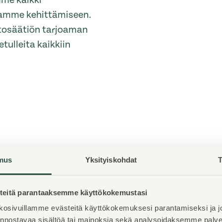
mme kaikki
ntamme kehittämiseen.
ntosäätiön tarjoaman
tulleita kaikkiin
Hissit
mus
Yksityiskohdat
T
5
Talosauna
Ei
eitä parantaaksemme käyttökokemustasi
osivuillamme evästeitä käyttökokemuksesi parantamiseksi ja j
iinnostavaa sisältöä tai mainoksia sekä analysoidaksemme pal