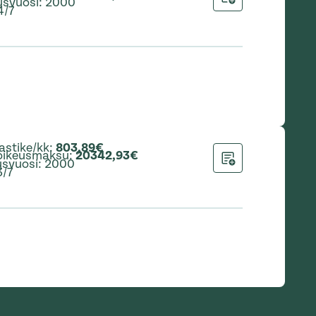
usvuosi
:
2000
Lisää hakemukseen
4/7
astike/kk
:
803,89€
oikeusmaksu
:
20342,93€
svuosi
:
2000
Lisää hakemukseen
3/7