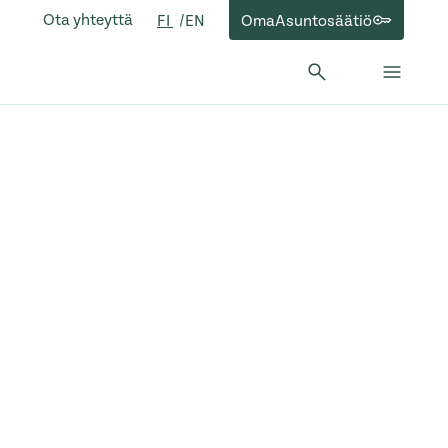
Ota yhteyttä
OmaAsuntosäätiö
FI
EN
Hae:
Hae
Sulje 