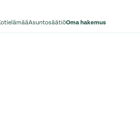
Kotielämää
Asuntosäätiö
Oma hakemus