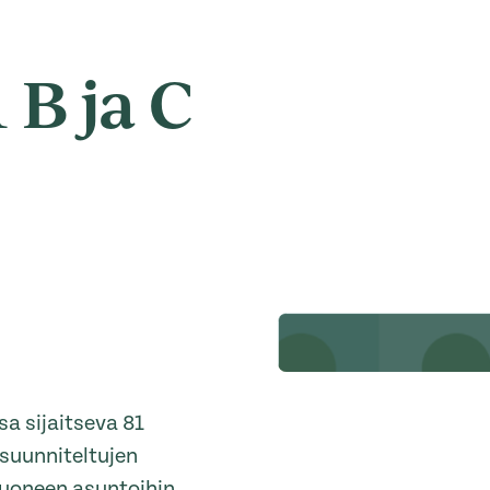
 B ja C
a sijaitseva 81
suunniteltujen
huoneen asuntoihin,