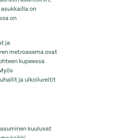
 asukkailla on
ssa on
t ja
ren metroasema ovat
ohteen kupeessa
 Myös
allit ja ulkoilureitit
s asuminen kuuluvat