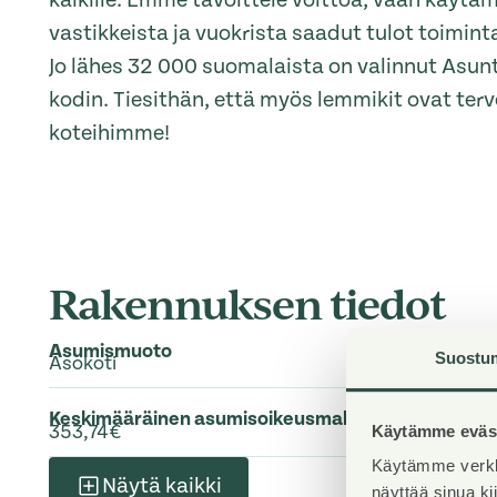
kaikille. Emme tavoittele voittoa, vaan käytä
vastikkeista ja vuokrista saadut tulot toimi
Jo lähes 32 000 suomalaista on valinnut Asu
kodin. Tiesithän, että myös lemmikit ovat terve
koteihimme!
Rakennuksen tiedot
Asumismuoto
Suostu
Asokoti
Keskimääräinen asumisoikeusmaksu / jm²
353,74€
Käytämme eväst
Käytämme verkk
Näytä kaikki
näyttää sinua k