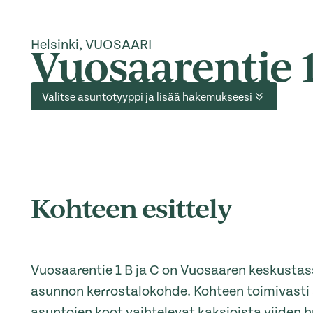
Helsinki, VUOSAARI
Vuosaarentie 1
Valitse asuntotyyppi ja lisää hakemukseesi
Kohteen esittely
Vuosaarentie 1 B ja C on Vuosaaren keskustass
asunnon kerrostalokohde. Kohteen toimivasti 
asuntojen koot vaihtelevat kaksioista viiden 