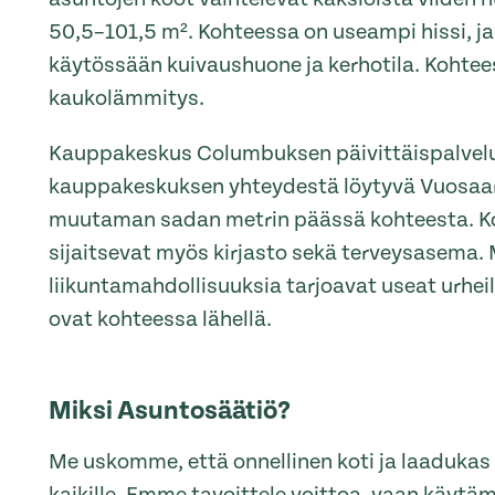
50,5–101,5 m². Kohteessa on useampi hissi, ja
käytössään kuivaushuone ja kerhotila. Kohtee
kaukolämmitys.
Kauppakeskus Columbuksen päivittäispalvelu
kauppakeskuksen yhteydestä löytyvä Vuosaa
muutaman sadan metrin päässä kohteesta. K
sijaitsevat myös kirjasto sekä terveysasema.
liikuntamahdollisuuksia tarjoavat useat urheiluh
ovat kohteessa lähellä.
Miksi Asuntosäätiö?
Me uskomme, että onnellinen koti ja laaduka