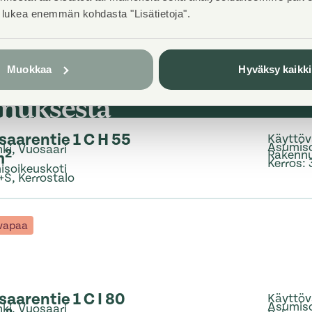
t lukea enemmän kohdasta "Lisätietoja".
Muokkaa
Hyväksy kaikki
nnuksesta
saarentie 1 C H 55
Käyttöv
Asumis
nki, Vuosaari
2
Rakenn
m
Kerros
:
soikeuskoti
+S
,
Kerrostalo
 vapaa
aarentie 1 C I 80
Käyttöv
Asumis
nki, Vuosaari