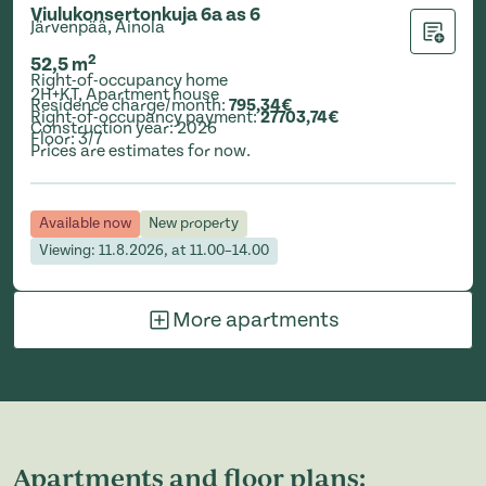
Viulukonsertonkuja 6a as 6
Järvenpää, Ainola
Add to ap
2
52,5
m
Right-of-occupancy home
2H+KT
,
Apartment house
Residence charge/month
:
795,34€
Right-of-occupancy payment
:
27703,74€
Construction year
:
2026
Floor
:
3/7
Prices are estimates for now.
Available now
New property
Viewing: 11.8.2026, at 11.00–14.00
More apartments
Apartments and floor plans: