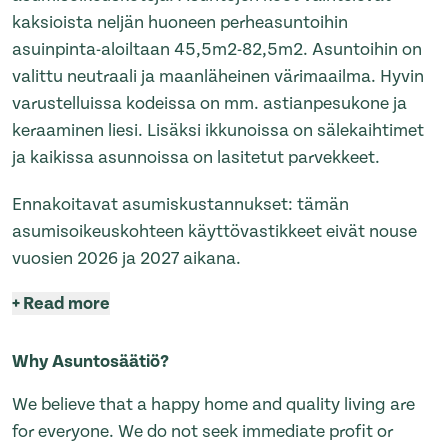
kaksioista neljän huoneen perheasuntoihin
asuinpinta-aloiltaan 45,5m2-82,5m2. Asuntoihin on
valittu neutraali ja maanläheinen värimaailma. Hyvin
varustelluissa kodeissa on mm. astianpesukone ja
keraaminen liesi. Lisäksi ikkunoissa on sälekaihtimet
ja kaikissa asunnoissa on lasitetut parvekkeet.
Ennakoitavat asumiskustannukset: tämän
asumisoikeuskohteen käyttövastikkeet eivät nouse
vuosien 2026 ja 2027 aikana.
+
Read more
Why Asuntosäätiö?
We believe that a happy home and quality living are
for everyone. We do not seek immediate profit or