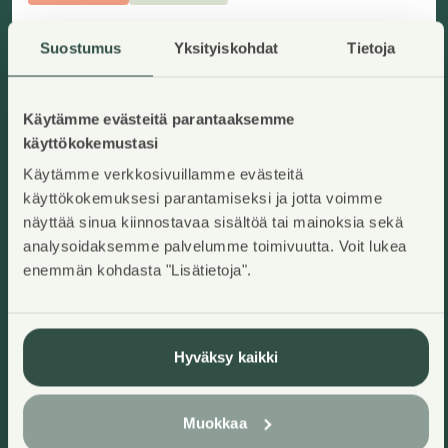
Suostumus
Yksityiskohdat
Tietoja
Käytämme evästeitä parantaaksemme
käyttökokemustasi
Käytämme verkkosivuillamme evästeitä
käyttökokemuksesi parantamiseksi ja jotta voimme
näyttää sinua kiinnostavaa sisältöä tai mainoksia sekä
analysoidaksemme palvelumme toimivuutta. Voit lukea
enemmän kohdasta "Lisätietoja".
Viulukonsertonkuja 6a as 24
Järvenpää, Ainola
Hyväksy kaikki
Add to ap
2
82,5
m
Right-of-occupancy home
4H+KT
,
Apartment house
Muokkaa
Residence charge/month
:
1200,49€
Right-of-occupancy payment
:
41815,98€
Construction year
:
2026