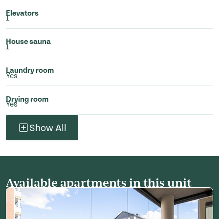
Elevators
1
House sauna
1
Laundry room
Yes
Drying room
Yes
Show All
Available apartments in this unit