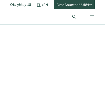
Ota yhteyttä
OmaAsuntosäätiö
FI
EN
Hae:
Hae
Sulje 