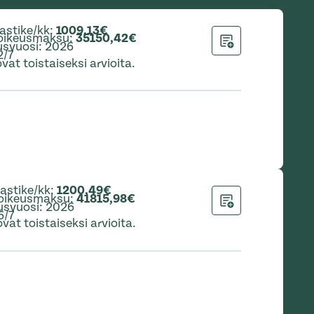
astike/kk
:
1009,13€
oikeusmaksu
:
35150,42€
svuosi
:
2026
Lisää hakemukseen
2/7
vat toistaiseksi arvioita.
astike/kk
:
1200,49€
oikeusmaksu
:
41815,98€
usvuosi
:
2026
Lisää hakemukseen
6/7
vat toistaiseksi arvioita.