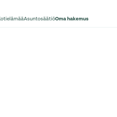
Kotielämää
Asuntosäätiö
Oma hakemus