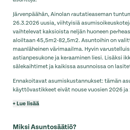
Järvenpäähän, Ainolan rautatieaseman tuntu
26.3.2026 uusia, viihtyisiä asumisoikeuskotej
vaihtelevat kaksioista neljän huoneen perheas
aloiltaan 45,5m2-82,5m2. Asuntoihin on valitt
maanläheinen värimaailma. Hyvin varustellui
astianpesukone ja keraaminen liesi. Lisäksi i
sälekaihtimet ja kaikissa asunnoissa on lasite
Ennakoitavat asumiskustannukset: tämän as
käyttövastikkeet eivät nouse vuosien 2026 ja
+
Lue lisää
Miksi Asuntosäätiö?