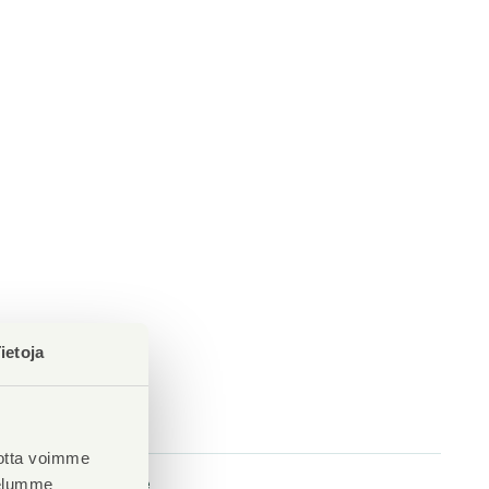
ietoja
Pyykkitupa
Kyllä
otta voimme
Kuivaushuone
velumme