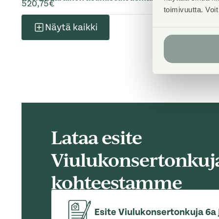
520,75€
toimivuutta. Voi
Näytä kaikki
Lataa esite
Viulukonsertonkuj
kohteestamme
Esite Viulukonsertonkuja 6a