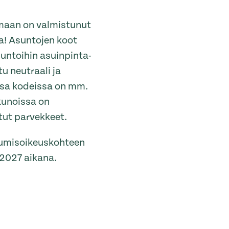
maan on valmistunut
a! Asuntojen koot
untoihin asuinpinta-
u neutraali ja
ssa kodeissa on mm.
kkunoissa on
tut parvekkeet.
umisoikeuskohteen
 2027 aikana.