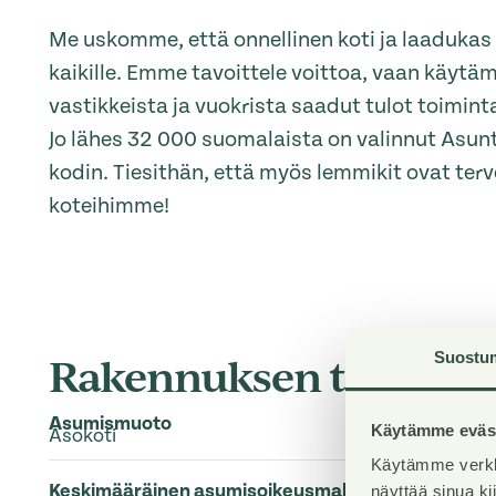
Me uskomme, että onnellinen koti ja laaduka
kaikille. Emme tavoittele voittoa, vaan käytä
vastikkeista ja vuokrista saadut tulot toimi
Jo lähes 32 000 suomalaista on valinnut Asu
kodin. Tiesithän, että myös lemmikit ovat terve
koteihimme!
Suostu
Rakennuksen tiedot
Asumismuoto
Käytämme eväst
Asokoti
Käytämme verkk
Keskimääräinen asumisoikeusmaksu / jm²
näyttää sinua k