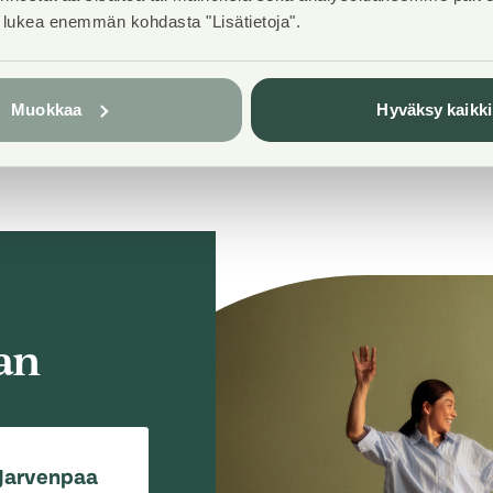
1
t lukea enemmän kohdasta "Lisätietoja".
Muokkaa
Hyväksy kaikki
an
 Jarvenpaa