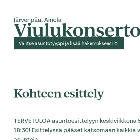
Järvenpää, Ainola
Viulukonserto
Valitse asuntotyyppi ja lisää hakemukseesi
Kohteen esittely
TERVETULOA asuntoesittelyyn keskiviikkona 5
18:30! Esittelyssä pääset katsomaan kaikkia 
asuntoja.