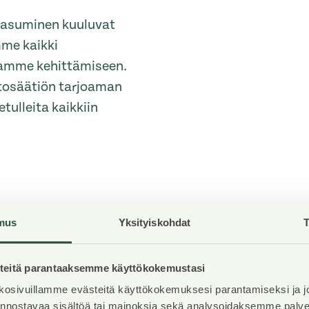
s asuminen kuuluvat
mme kaikki
ntamme kehittämiseen.
ntosäätiön tarjoaman
tulleita kaikkiin
mus
Yksityiskohdat
T
Hissit
eitä parantaaksemme käyttökokemustasi
1
osivuillamme evästeitä käyttökokemuksesi parantamiseksi ja j
Talosauna
iinnostavaa sisältöä tai mainoksia sekä analysoidaksemme pal