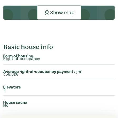
Show map
Basic house info
Form of housing
Right-of-occupancy
Average right-of-occupancy payment / jm²
358,81€
Elevators
4
House sauna
No