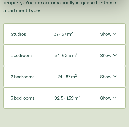
property. You are automatically in queue for these
apartment types.
2
Studios
37 - 37 m
Show
2
1 bedroom
37 - 62.5 m
Show
2
2 bedrooms
74 - 87 m
Show
2
3 bedrooms
92.5 - 139 m
Show