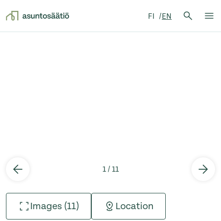
Search 
FI
EN
Search
Op
Skip to content
1 / 11
Images (11)
Location