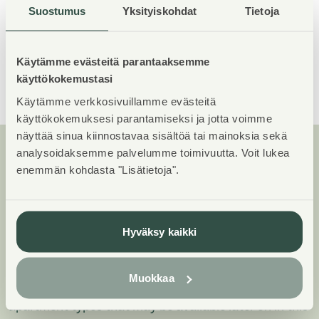
Laundry room
Yes
Suostumus
Yksityiskohdat
Tietoja
Drying room
Yes
Käytämme evästeitä parantaaksemme
käyttökokemustasi
Show All
Käytämme verkkosivuillamme evästeitä
käyttökokemuksesi parantamiseksi ja jotta voimme
näyttää sinua kiinnostavaa sisältöä tai mainoksia sekä
analysoidaksemme palvelumme toimivuutta. Voit lukea
enemmän kohdasta "Lisätietoja".
Apartments and floor plans:
Satamakatu 25, Piharakennus,
Kerrostalo
Hyväksy kaikki
Add all the apartment types you want to your
application. Your opportunity to get an apartment
Muokkaa
increases when we are able to offer you all of the
apartment types that may be available later on in this