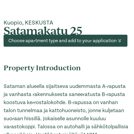
Kuopio, KESKUSTA
Satamakatu 25
Choose apartment type and add to your application
Property Introduction
Sataman alueella sijaitseva uudemmasta A-rapusta
ja vanhasta rakennuksesta saneeratusta B-rapusta
koostuva kerrostalokohde. B-rapussa on vanhan
talon tunnelmaa ja kattohuoneisto, jonne kuljetaan
suoraan hissillä. Jokaiselle asunnolle kuuluu
varastokoppi. Talossa on autohalli ja sähkötolpallisia