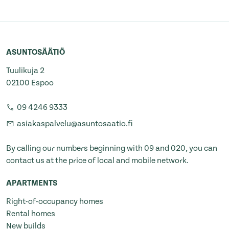
ASUNTOSÄÄTIÖ
Tuulikuja 2
02100 Espoo
09 4246 9333
asiakaspalvelu@asuntosaatio.fi
By calling our numbers beginning with 09 and 020, you can
contact us at the price of local and mobile network.
APARTMENTS
Right-of-occupancy homes
Rental homes
New builds