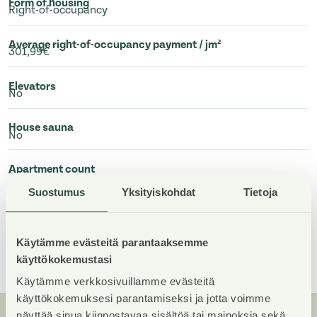
Form of housing
Right-of-occupancy
Average right-of-occupancy payment / jm²
301,99€
Elevators
No
House sauna
No
Apartment count
7
Suostumus
Yksityiskohdat
Tietoja
Building count
1
Käytämme evästeitä parantaaksemme
Show All
käyttökokemustasi
Käytämme verkkosivuillamme evästeitä
käyttökokemuksesi parantamiseksi ja jotta voimme
näyttää sinua kiinnostavaa sisältöä tai mainoksia sekä