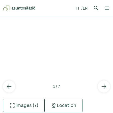
Search 
FI
EN
Search
Op
Skip to content
1 / 7
Images (7)
Location