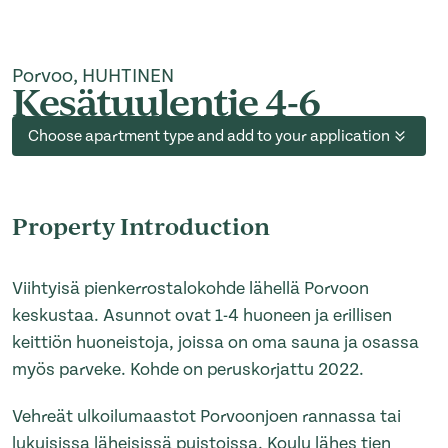
Porvoo, HUHTINEN
Kesätuulentie 4-6
Choose apartment type and add to your application
Property Introduction
Viihtyisä pienkerrostalokohde lähellä Porvoon
keskustaa. Asunnot ovat 1-4 huoneen ja erillisen
keittiön huoneistoja, joissa on oma sauna ja osassa
myös parveke. Kohde on peruskorjattu 2022.
Vehreät ulkoilumaastot Porvoonjoen rannassa tai
lukuisissa läheisissä puistoissa. Koulu lähes tien