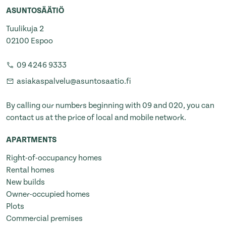
ASUNTOSÄÄTIÖ
Tuulikuja 2
02100 Espoo
09 4246 9333
asiakaspalvelu@asuntosaatio.fi
By calling our numbers beginning with 09 and 020, you can
contact us at the price of local and mobile network.
APARTMENTS
Right-of-occupancy homes
Rental homes
New builds
Owner-occupied homes
Plots
Commercial premises