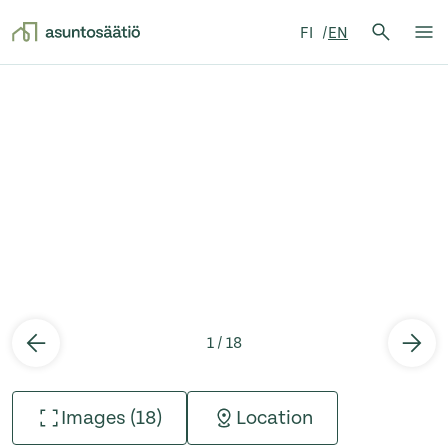
Search 
FI
EN
Search
Op
Skip to content
1 / 18
Images (18)
Location