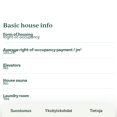
Basic house info
Form of housing
Right-of-occupancy
Average right-of-occupancy payment / jm²
191,2€
Elevators
No
House sauna
No
Laundry room
Yes
Suostumus
Yksityiskohdat
Tietoja
Drying room
Yes