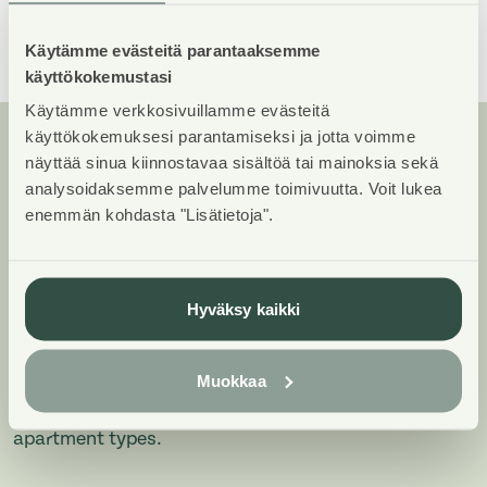
Show All
Käytämme evästeitä parantaaksemme
käyttökokemustasi
Käytämme verkkosivuillamme evästeitä
käyttökokemuksesi parantamiseksi ja jotta voimme
näyttää sinua kiinnostavaa sisältöä tai mainoksia sekä
Apartments and floor plans:
analysoidaksemme palvelumme toimivuutta. Voit lukea
Kesätuulentie 4-6, Kerrostalo,
enemmän kohdasta "Lisätietoja".
Piharakennus
Add all the apartment types you want to your
Hyväksy kaikki
application. Your opportunity to get an apartment
increases when we are able to offer you all of the
apartment types that may be available later on in this
Muokkaa
property. You are automatically in queue for these
apartment types.