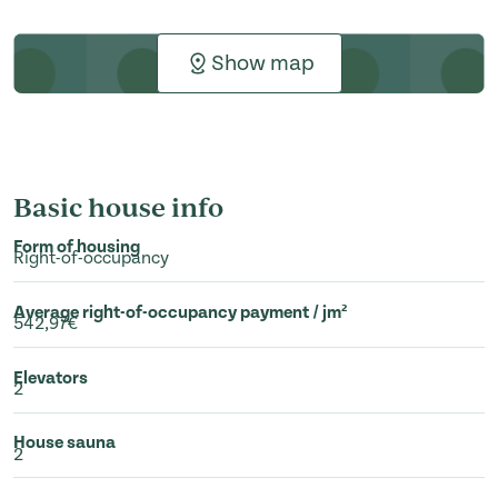
Show map
Basic house info
Form of housing
Right-of-occupancy
Average right-of-occupancy payment / jm²
542,97€
Elevators
2
House sauna
2