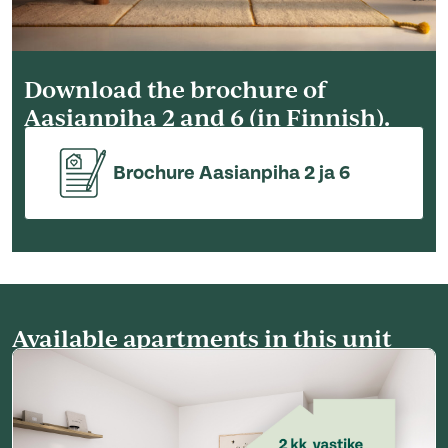
Download the brochure of
Aasianpiha 2 and 6 (in Finnish).
Brochure Aasianpiha 2 ja 6
Available apartments in this unit