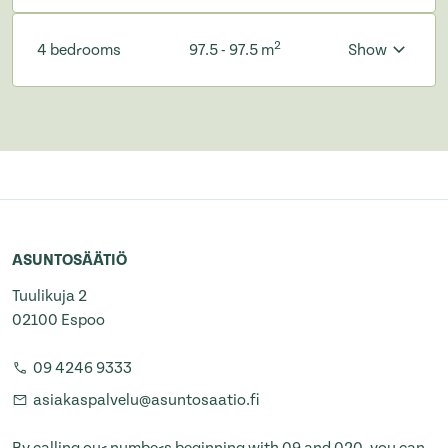
2
4 bedrooms
97.5 - 97.5 m
Show
ASUNTOSÄÄTIÖ
Tuulikuja 2
02100 Espoo
09 4246 9333
asiakaspalvelu@asuntosaatio.fi
By calling our numbers beginning with 09 and 020, you can