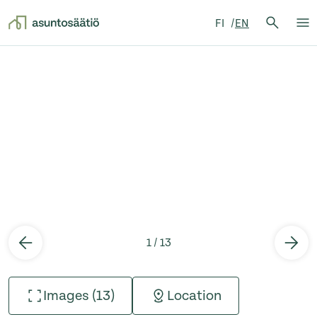
Search 
FI
EN
Searc
Op
Skip to content
1 / 13
Images (13)
Location