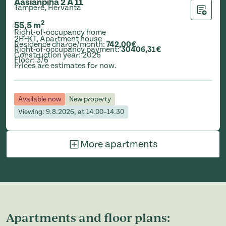
Aasianpiha 2 A 11
Tampere, Hervanta
Add to ap
2
55,5
m
Right-of-occupancy home
2H+KT
,
Apartment house
Residence charge/month
:
742,00€
Right-of-occupancy payment
:
30406,31€
Construction year
:
2026
Floor
:
3/6
Prices are estimates for now.
Available now
New property
Viewing: 9.8.2026, at 14.00–14.30
More apartments
Apartments and floor plans: