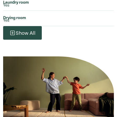
Laundry room
Yes
Drying room
Yes
Show All