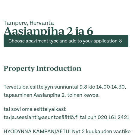
Tampere, Hervanta
Aasianpiha 2 ja 6
Choose apartment type and add to your application
Property Introduction
Tervetuloa esittelyyn sunnuntai 9.8 klo 14.00-14.30,
tapaaminen Aasianpiha 2, toinen kerros.
tai sovi oma esittelyaikasi:
tarja.seeslahti@asuntosäätiö.fi tai puh 020 161 2421
HYÖDYNNÄ KAMPANJAETU! Nyt 2 kuukauden vastike