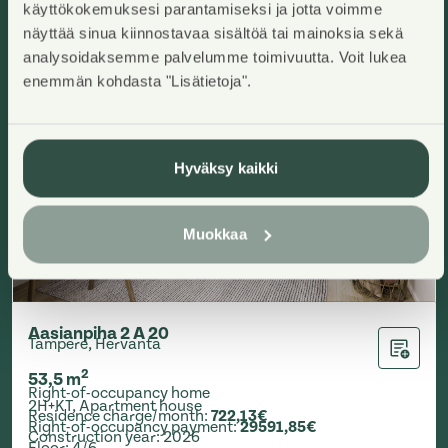
käyttökokemuksesi parantamiseksi ja jotta voimme
näyttää sinua kiinnostavaa sisältöä tai mainoksia sekä
analysoidaksemme palvelumme toimivuutta. Voit lukea
enemmän kohdasta "Lisätietoja".
Hyväksy kaikki
Muokkaa
Aasianpiha 2 A 20
Tampere, Hervanta
Add to ap
2
53,5
m
Right-of-occupancy home
2H+KT
,
Apartment house
Residence charge/month
:
722,13€
Right-of-occupancy payment
:
29591,85€
Construction year
:
2026
Floor
:
4/6