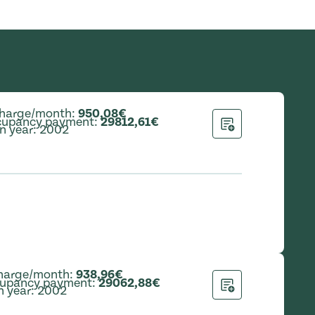
charge/month
:
950,08€
ccupancy payment
:
29812,61€
n year
:
2002
Add to application
charge/month
:
938,96€
cupancy payment
:
29062,88€
n year
:
2002
Add to application