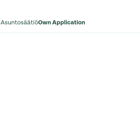
s
Asuntosäätiö
Own Application