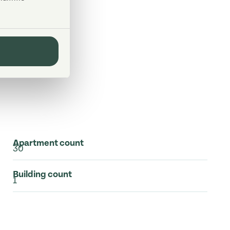
Apartment count
30
Building count
1