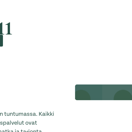
11
an tuntumassa. Kaikki
yspalvelut ovat
atka ja tarjonta