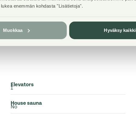
t lukea enemmän kohdasta "Lisätietoja".
ur real estate. Nearly
ered by Asuntosäätiö.
Muokkaa
Hyväksy kaikki
Elevators
1
House sauna
No