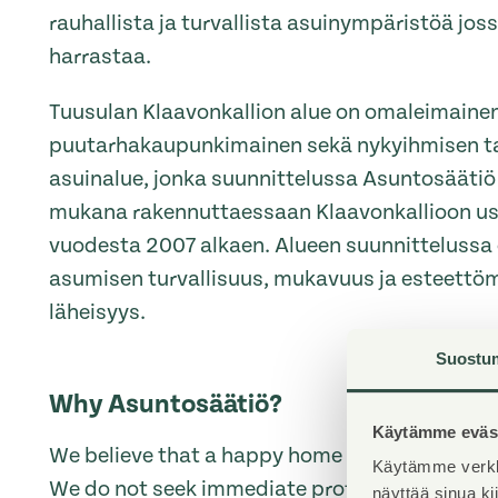
rauhallista ja turvallista asuinympäristöä jossa
harrastaa.
Tuusulan Klaavonkallion alue on omaleimainen
puutarhakaupunkimainen sekä nykyihmisen t
asuinalue, jonka suunnittelussa Asuntosäätiö o
mukana rakennuttaessaan Klaavonkallioon us
vuodesta 2007 alkaen. Alueen suunnittelussa
asumisen turvallisuus, mukavuus ja esteettöm
läheisyys.
Suostu
Why Asuntosäätiö?
Käytämme eväst
We believe that a happy home and quality livin
Käytämme verkk
We do not seek immediate profit or financial b
näyttää sinua k