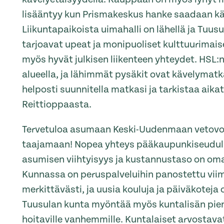
lisääntyy kun Prismakeskus hanke saadaan kä
Liikuntapaikoista uimahalli on lähellä ja Tuusu
tarjoavat upeat ja monipuoliset kulttuurimais
myös hyvät julkisen liikenteen yhteydet. HSL:n
alueella, ja lähimmät pysäkit ovat kävelymatk
helposti suunnitella matkasi ja tarkistaa aika
Reittioppaasta.
Tervetuloa asumaan Keski-Uudenmaan vetov
taajamaan! Nopea yhteys pääkaupunkiseudulle
asumisen viihtyisyys ja kustannustaso on om
Kunnassa on peruspalveluihin panostettu vii
merkittävästi, ja uusia kouluja ja päiväkoteja
Tuusulan kunta myöntää myös kuntalisän pien
hoitaville vanhemmille. Kuntalaiset arvostava