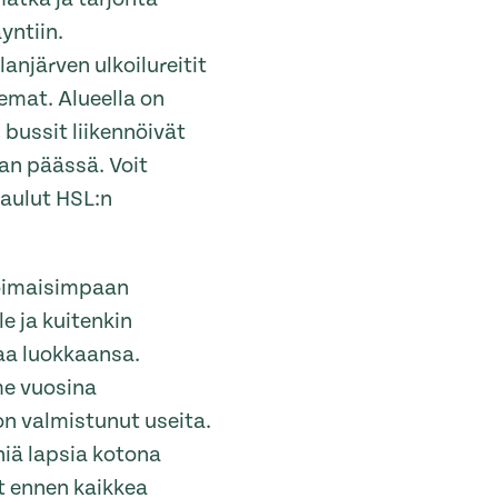
yntiin.
lanjärven ulkoilureitit
emat. Alueella on
 bussit liikennöivät
an päässä. Voit
taulut HSL:n
oimaisimpaan
 ja kuitenkin
aa luokkaansa.
me vuosina
 on valmistunut useita.
iä lapsia kotona
t ennen kaikkea