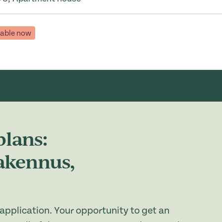
lable now
plans:
rakennus,
application. Your opportunity to get an