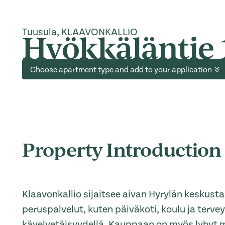
Tuusula, KLAAVONKALLIO
Hyökkäläntie 
Choose apartment type and add to your application
Property Introduction
Klaavonkallio sijaitsee aivan Hyrylän keskust
peruspalvelut, kuten päiväkoti, koulu ja terve
kävelyetäisyydellä. Kauppaan on myös lyhyt m