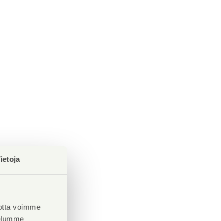
ietoja
otta voimme
velumme