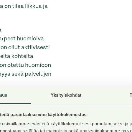
 on tilaa liikkua ja
,
arpeet huomioiva
n ollut aktiivisesti
eita kohteita
 on otettu huomioon
yys sekä palvelujen
mus
Yksityiskohdat
T
eitä parantaaksemme käyttökokemustasi
g are for everyone.
osivuillamme evästeitä käyttökokemuksesi parantamiseksi ja j
enefit. We use the
iinnostavaa sisältöä tai mainoksia sekä analysoidaksemme pal