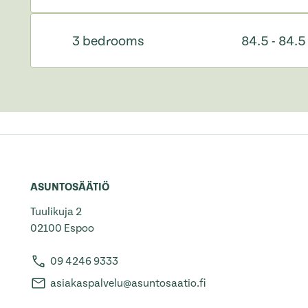
3 bedrooms
84.5 - 84.
ASUNTOSÄÄTIÖ
Tuulikuja 2
02100 Espoo
09 4246 9333
asiakaspalvelu@asuntosaatio.fi