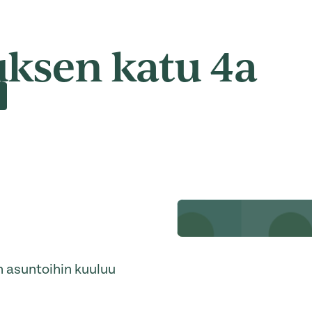
uksen katu 4a
n asuntoihin kuuluu