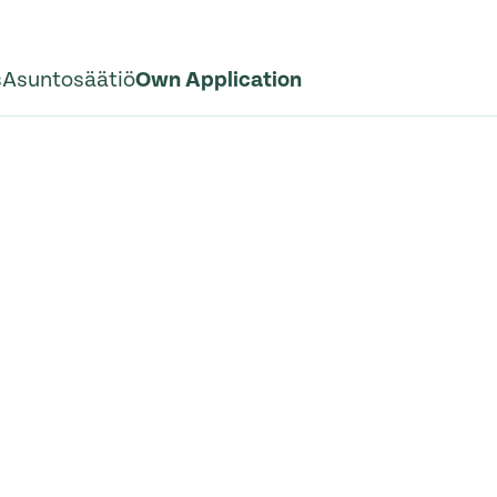
s
Asuntosäätiö
Own Application