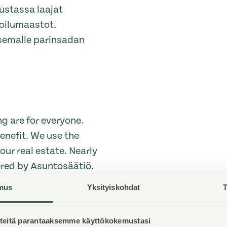
kustassa laajat
koilumaastot.
asemalle parinsadan
g are for everyone.
enefit. We use the
ur real estate. Nearly
ered by Asuntosäätiö.
mus
Yksityiskohdat
T
eitä parantaaksemme käyttökokemustasi