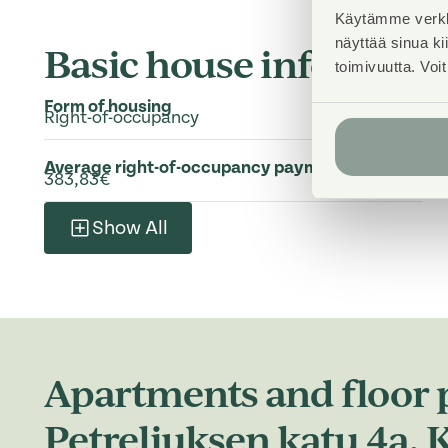
Käytämme verkk
näyttää sinua k
Basic house info
toimivuutta. Voi
Form of housing
Right-of-occupancy
Average right-of-occupancy payment / jm²
383,83€
Show All
Apartments and floor p
Petreliuksen katu 4a, K