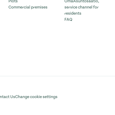
Plots
OmaAsuntosäätiö,
Commercial premises
service channel for
residents
FAQ
ntact Us
Change cookie settings