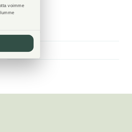
otta voimme
velumme
Laundry room
Yes
Drying room
Yes