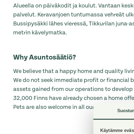
Alueella on päiväkodit ja koulut. Vantaan kes
palvelut. Keravanjoen tuntumassa vehreät ul
Bussipysäkki lähes vieressä, Tikkurilan juna-
metrin kävelymatka.
Why Asuntosäätiö?
We believe that a happy home and quality livin
We do not seek immediate profit or financial b
assets gained from our operations to develop o
32,000 Finns have already chosen a home off
Pets are also welcome in all our homes.
Suostu
Käytämme eväst