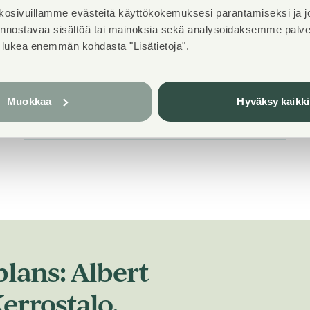
osivuillamme evästeitä käyttökokemuksesi parantamiseksi ja j
iinnostavaa sisältöä tai mainoksia sekä analysoidaksemme pal
t lukea enemmän kohdasta "Lisätietoja".
Elevators
No
Muokkaa
Hyväksy kaikki
House sauna
No
lans: Albert
errostalo,