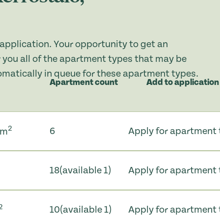
application. Your opportunity to get an
 you all of the apartment types that may be
tomatically in queue for these apartment types.
Apartment count
Add to application
2
6
Apply for apartment 
 m
18
(available 1)
Apply for apartment 
2
10
(available 1)
Apply for apartment 