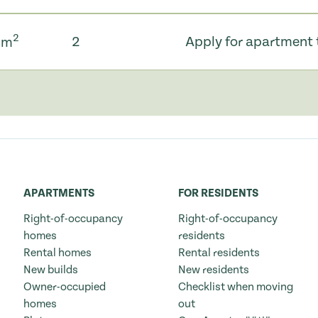
2
2
Apply for apartment 
5 m
APARTMENTS
FOR RESIDENTS
Right-of-occupancy
Right-of-occupancy
homes
residents
Rental homes
Rental residents
New builds
New residents
Owner-occupied
Checklist when moving
homes
out