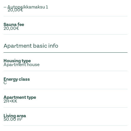
— Autopaikkamaksu 1
20,00€
Sauna fee
20,00€
Apartment basic info
Housing type
Apartment house
Energy class
C
Apartment type
2H+KK
Living area
50.00 m²