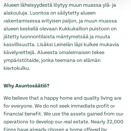
Alueen läheisyydestä löytyy muun muassa ylä- ja
alakouluja. Luontoa on säilytetty alueen
rakentamisessa erityisen paljon, ja muun muassa
alueen keskellä olevaan Kukkukallion puistoon on
jätetty luonnontilaista mäntymetsää ja muuta
kasvillisuutta. Lisäksi Leinelän läpi kulkee mukavia
kävelyreittejä. Alueesta omaleimaisen tekee
ympäristötaide, jonka teemana on elämän
kiertokulku.
Why Asuntosäätiö?
We believe that a happy home and quality living are
for everyone. We do not seek immediate profit or
financial benefit. We use the assets gained from our
operations to develop our real estate. Nearly 32,000
Finns have already chosen a home offered by