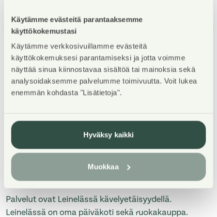
Käytämme evästeitä parantaaksemme
1
/
5
käyttökokemustasi
Käytämme verkkosivuillamme evästeitä
käyttökokemuksesi parantamiseksi ja jotta voimme
näyttää sinua kiinnostavaa sisältöä tai mainoksia sekä
analysoidaksemme palvelumme toimivuutta. Voit lukea
enemmän kohdasta "Lisätietoja".
Property Introduction
Hyväksy kaikki
Nelikerroksinen kerrostalokohde Leinelässä, joka
sijaitsee aivan kehäradan juna-aseman tuntumassa.
Asunnoissa on laminaattilattiat, laatoitetut
Muokkaa
kylpyhuoneet ja lasitetut parvekkeet.
Palvelut ovat Leinelässä kävelyetäisyydellä.
Leinelässä on oma päiväkoti sekä ruokakauppa.