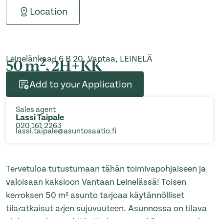
Location
Leinelänkaari 6 B 20, Vantaa, LEINELÄ
2
50 m
, 2H+KK
Add to your Application
Sales agent
Lassi Taipale
020 161 2263
lassi.taipale@asuntosaatio.fi
Tervetuloa tutustumaan tähän toimivapohjaiseen ja
valoisaan kaksioon Vantaan Leinelässä! Toisen
kerroksen 50 m² asunto tarjoaa käytännölliset
tilaratkaisut arjen sujuvuuteen. Asunnossa on tilava