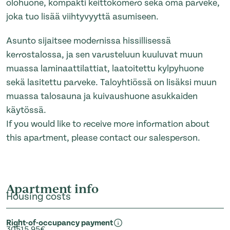
olohuone, kompakti keittokomero sekä oma parveke,
joka tuo lisää viihtyvyyttä asumiseen.
Asunto sijaitsee modernissa hissillisessä
kerrostalossa, ja sen varusteluun kuuluvat muun
muassa laminaattilattiat, laatoitettu kylpyhuone
sekä lasitettu parveke. Taloyhtiössä on lisäksi muun
muassa talosauna ja kuivaushuone asukkaiden
käytössä.
If you would like to receive more information about
this apartment, please contact our salesperson.
Apartment info
Housing costs
Right-of-occupancy payment
30515,95€