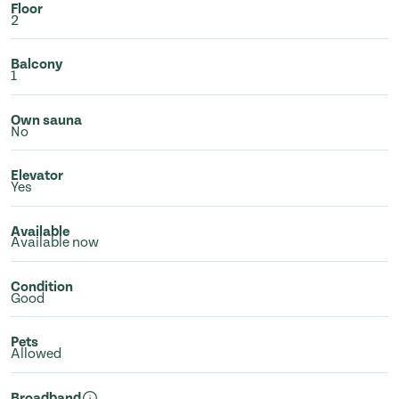
Floor
2
Balcony
1
Own sauna
No
Elevator
Yes
Available
Available now
Condition
Good
Pets
Allowed
Broadband