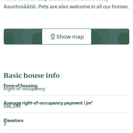
Asuntosäätiö. Pets are also welcome in all our homes.
Show map
Basic house info
Form of housing
Right-of-occupancy
Average right-of-occupancy payment / jm²
586,59€
Elevators
2