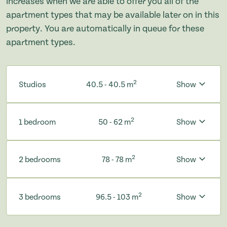
increases when we are able to offer you all of the
apartment types that may be available later on in this
property. You are automatically in queue for these
apartment types.
2
Studios
40.5 - 40.5 m
Show
2
1 bedroom
50 - 62 m
Show
2
2 bedrooms
78 - 78 m
Show
2
3 bedrooms
96.5 - 103 m
Show