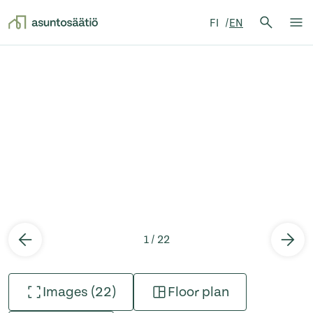
Search 
FI
EN
Search
Op
Skip to content
1 / 22
Images (22)
Floor plan