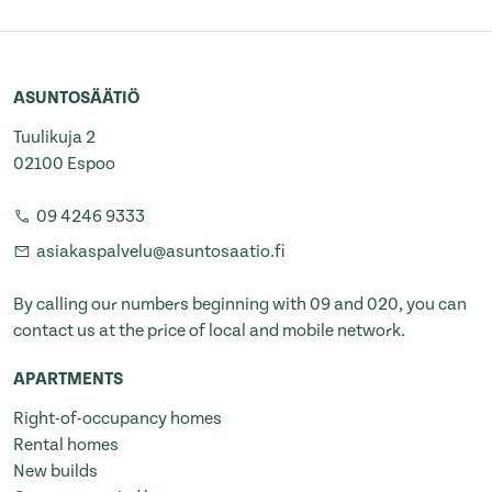
ASUNTOSÄÄTIÖ
Tuulikuja 2
02100 Espoo
09 4246 9333
asiakaspalvelu@asuntosaatio.fi
By calling our numbers beginning with 09 and 020, you can
contact us at the price of local and mobile network.
APARTMENTS
Right-of-occupancy homes
Rental homes
New builds