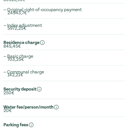
— Original right-of-occupancy payment
24543,7€
— Index adjustment
5972,25€
Residence charge
845,45€
— Basic charge
703,25€
— Communal charge
142,21€
Security deposit
250€
Water fee/person/month
20€
Parking fees