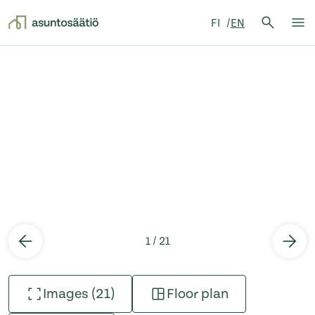
Search 
FI
EN
Search
Op
Skip to content
1 / 21
Images (21)
Floor plan