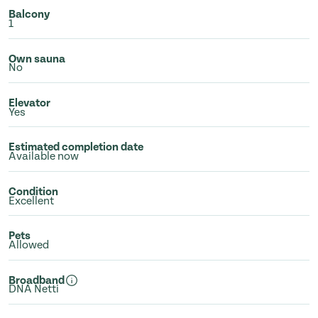
Balcony
1
Own sauna
No
Elevator
Yes
Estimated completion date
Available now
Condition
Excellent
Pets
Allowed
Broadband
DNA Netti