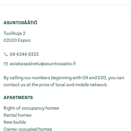
ASUNTOSÄÄTIÖ
Tuulikuja 2
02100 Espoo
09 4246 9333
asiakaspalvelu@asuntosaatio.fi
By calling our numbers beginning with 09 and 020, you can
contact us at the price of local and mobile network.
APARTMENTS
Right-of-occupancy homes
Rental homes
New builds
Owner-occupied homes