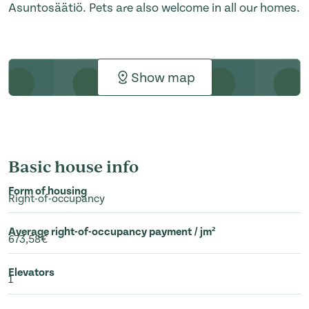
Asuntosäätiö. Pets are also welcome in all our homes.
Show map
Basic house info
Form of housing
Right-of-occupancy
Average right-of-occupancy payment / jm²
673,58€
Elevators
1