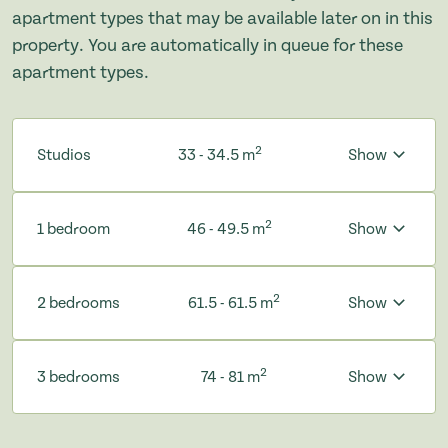
apartment types that may be available later on in this
property. You are automatically in queue for these
apartment types.
2
Studios
33 - 34.5 m
Show
2
1 bedroom
46 - 49.5 m
Show
2
2 bedrooms
61.5 - 61.5 m
Show
2
3 bedrooms
74 - 81 m
Show