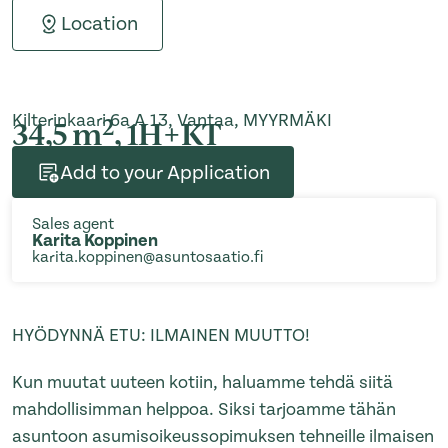
Location
Kilterinkaari 6a A 13, Vantaa, MYYRMÄKI
2
34,5 m
, 1H+KT
Add to your Application
Sales agent
Karita Koppinen
karita.koppinen@asuntosaatio.fi
HYÖDYNNÄ ETU: ILMAINEN MUUTTO!
Kun muutat uuteen kotiin, haluamme tehdä siitä
mahdollisimman helppoa. Siksi tarjoamme tähän
asuntoon asumisoikeussopimuksen tehneille ilmaisen