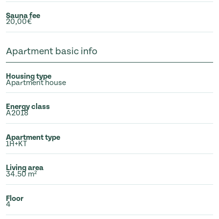
Sauna fee
20,00€
Apartment basic info
Housing type
Apartment house
Energy class
A2018
Apartment type
1H+KT
Living area
34.50 m²
Floor
4