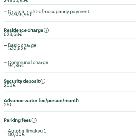
24935,95€
— Original right-of-occupancy payment
24935,95€
Residence charge
628,68€
— Basic charge
533,82€
— Communal charge
94,86€
Security deposit
250€
Advance water fee/person/month
25€
Parking fees
— Autohallimaksu 1
80,00€