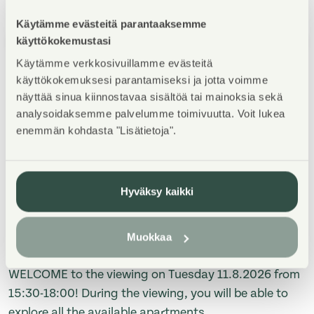
Käytämme evästeitä parantaaksemme
käyttökokemustasi
1
/
5
Käytämme verkkosivuillamme evästeitä
käyttökokemuksesi parantamiseksi ja jotta voimme
näyttää sinua kiinnostavaa sisältöä tai mainoksia sekä
analysoidaksemme palvelumme toimivuutta. Voit lukea
enemmän kohdasta "Lisätietoja".
Property Introduction
Hyväksy kaikki
TERVETULOA esittelyyn tiistaina 11.8.2026 klo 15:30-
18:00! Esittelyssä pääset tutustumaan kaikkiin
Muokkaa
vapaisiin asuntoihin.
WELCOME to the viewing on Tuesday 11.8.2026 from
15:30-18:00! During the viewing, you will be able to
explore all the available apartments.