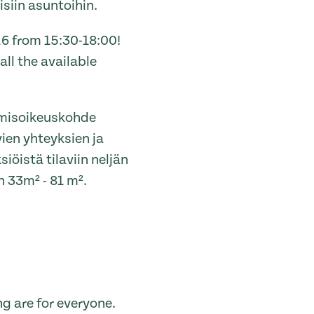
siin asuntoihin.
6 from 15:30-18:00!
all the available
umisoikeuskohde
ien yhteyksien ja
iöistä tilaviin neljän
 33m² - 81 m².
g are for everyone.