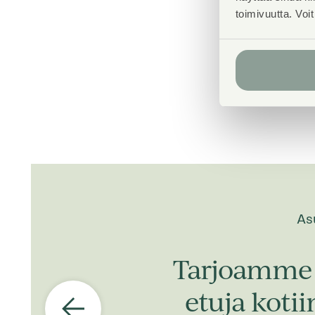
toimivuutta. Voi
As
Tarjoamme 
etuja koti