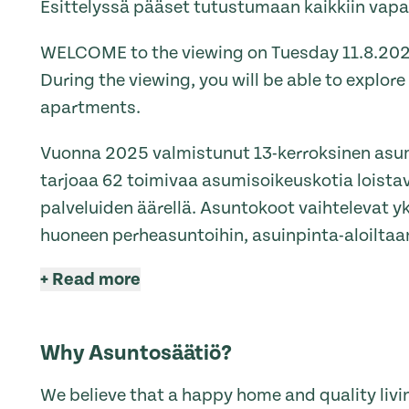
Esittelyssä pääset tutustumaan kaikkiin vapai
WELCOME to the viewing on Tuesday 11.8.202
During the viewing, you will be able to explore 
apartments.
Vuonna 2025 valmistunut 13-kerroksinen as
tarjoaa 62 toimivaa asumisoikeuskotia loistav
palveluiden äärellä. Asuntokoot vaihtelevat yks
huoneen perheasuntoihin, asuinpinta-aloiltaan
+
Read more
Why Asuntosäätiö?
We believe that a happy home and quality livin