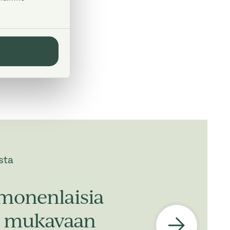
sta
monenlaisia
n, mukavaan