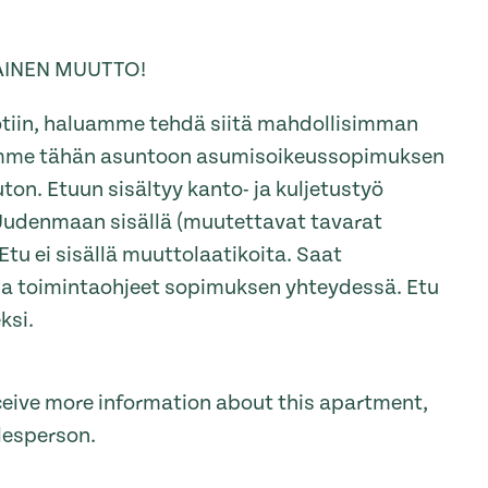
AINEN MUUTTO!
tiin, haluamme tehdä siitä mahdollisimman
oamme tähän asuntoon asumisoikeussopimuksen
ton. Etuun sisältyy kanto- ja kuljetustyö
Uudenmaan sisällä (muutettavat tavarat
Etu ei sisällä muuttolaatikoita. Saat
a toimintaohjeet sopimuksen yhteydessä. Etu
ksi.
receive more information about this apartment,
lesperson.