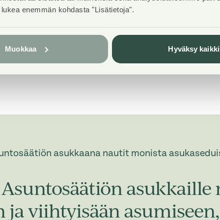
t lukea enemmän kohdasta "Lisätietoja".
Broadband
DNA Netti
Muokkaa
Hyväksy kaikki
untosäätiön asukkaana nautit monista asukasedui
Asuntosäätiön asukkaille 
in ja viihtyisään asumisee