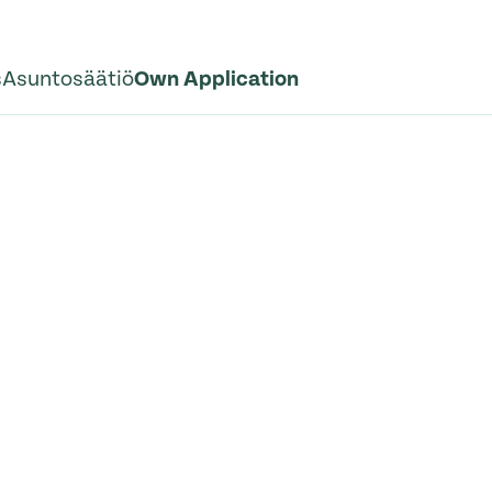
s
Asuntosäätiö
Own Application