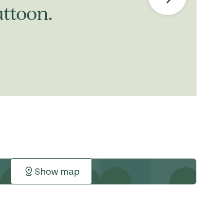
ttoon.
Show map