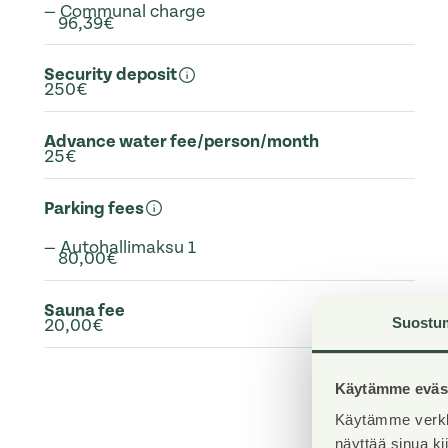
— Communal charge
96,39€
Security deposit
250€
Advance water fee/person/month
25€
Parking fees
— Autohallimaksu 1
80,00€
Sauna fee
Suostu
20,00€
Käytämme eväst
Käytämme verkk
näyttää sinua k