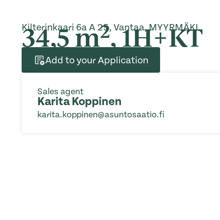
2
34,5 m
, 1H+KT
Kilterinkaari 6a A 25, Vantaa, MYYRMÄKI
Add to your Application
Sales agent
Karita Koppinen
karita.koppinen@asuntosaatio.fi