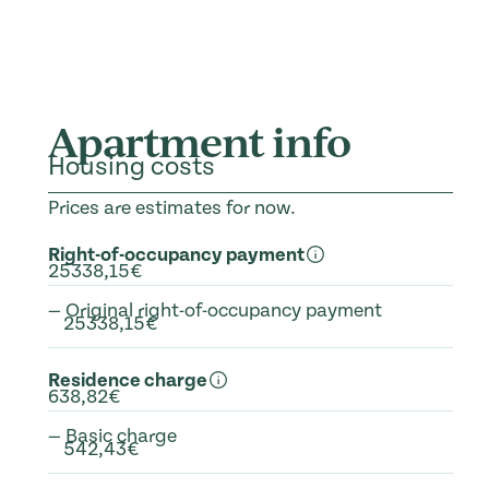
Apartment info
Housing costs
Prices are estimates for now.
Right-of-occupancy payment
25338,15€
— Original right-of-occupancy payment
25338,15€
Residence charge
638,82€
— Basic charge
542,43€