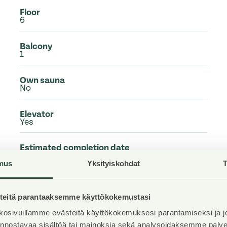
Floor
6
Balcony
1
Own sauna
No
Elevator
Yes
Estimated completion date
Available now
mus
Yksityiskohdat
T
Condition
Excellent
eitä parantaaksemme käyttökokemustasi
osivuillamme evästeitä käyttökokemuksesi parantamiseksi ja j
Pets
Allowed
iinnostavaa sisältöä tai mainoksia sekä analysoidaksemme pal