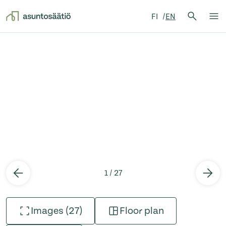
Search 
FI
EN
Search
Op
Skip to content
1 / 27
Images (27)
Floor plan