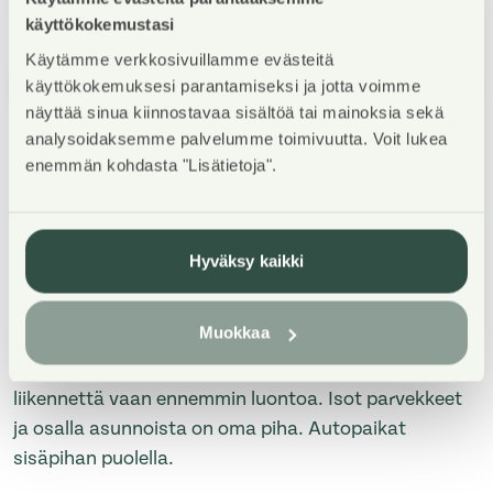
käyttökokemustasi
Käytämme verkkosivuillamme evästeitä
käyttökokemuksesi parantamiseksi ja jotta voimme
1
/
5
näyttää sinua kiinnostavaa sisältöä tai mainoksia sekä
analysoidaksemme palvelumme toimivuutta. Voit lukea
enemmän kohdasta "Lisätietoja".
Hyväksy kaikki
Property Introduction
Muokkaa
Kodikas pienkerrostalokohde rauhallisella sijainnilla
Joupinmäessä, jonka lähistöllä ei ole vilkasta
liikennettä vaan ennemmin luontoa. Isot parvekkeet
ja osalla asunnoista on oma piha. Autopaikat
sisäpihan puolella.