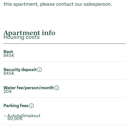
this apartment, please contact our salesperson.
Apartment info
Housing costs
Rent
845€
Security deposit
845€
Water fee/person/month
20€
Parking fees
— Autotallimaksut
60,00€