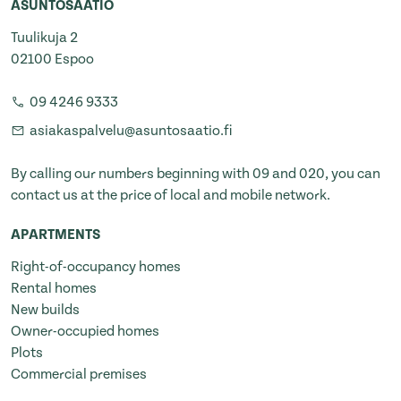
ASUNTOSÄÄTIÖ
Tuulikuja 2
02100 Espoo
09 4246 9333
asiakaspalvelu@asuntosaatio.fi
By calling our numbers beginning with 09 and 020, you can
contact us at the price of local and mobile network.
APARTMENTS
Right-of-occupancy homes
Rental homes
New builds
Owner-occupied homes
Plots
Commercial premises