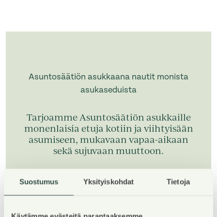
Asuntosäätiön asukkaana nautit monista
asukaseduista
Tarjoamme Asuntosäätiön asukkaille
monenlaisia etuja kotiin ja viihtyisään
asumiseen, mukavaan vapaa-aikaan
sekä sujuvaan muuttoon.
Suostumus
Yksityiskohdat
Tietoja
Tutustu asukasetuihin
Käytämme evästeitä parantaaksemme