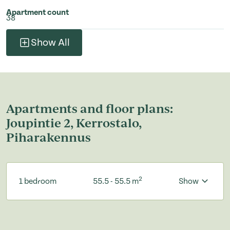
Apartment count
38
Show All
Apartments and floor plans:
Joupintie 2, Kerrostalo,
Piharakennus
2
1 bedroom
55.5 - 55.5 m
Show