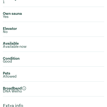
1
Own sauna
Yes
Elevator
No
Available
Available now
Condition
Good
Pets
Allowed
Broadband
DNA Welho
Extra info