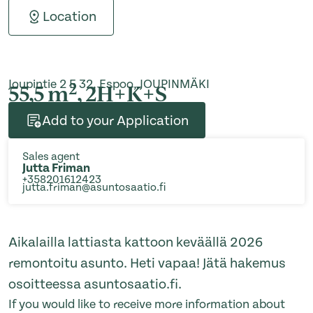
Location
Joupintie 2 E 32, Espoo, JOUPINMÄKI
2
55,5 m
, 2H+K+S
Add to your Application
Sales agent
Jutta Friman
+358201612423
jutta.friman@asuntosaatio.fi
Aikalailla lattiasta kattoon keväällä 2026
remontoitu asunto. Heti vapaa! Jätä hakemus
osoitteessa asuntosaatio.fi.
If you would like to receive more information about