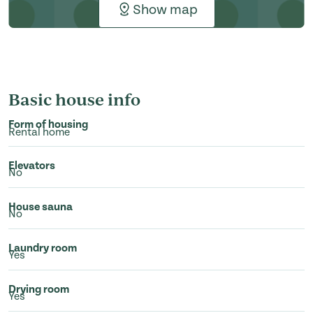
Show map
Basic house info
Form of housing
Rental home
Elevators
No
House sauna
No
Laundry room
Yes
Drying room
Yes