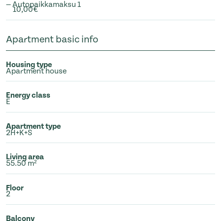
— Autopaikkamaksu 1
10,00€
Apartment basic info
Housing type
Apartment house
Energy class
E
Apartment type
2H+K+S
Living area
55.50 m²
Floor
2
Balcony