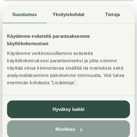
1
/
5
Suostumus
Yksityiskohdat
Tietoja
Käytämme evästeitä parantaaksemme
käyttökokemustasi
Käytämme verkkosivuillamme evästeitä
käyttökokemuksesi parantamiseksi ja jotta voimme
Property Introduction
näyttää sinua kiinnostavaa sisältöä tai mainoksia sekä
analysoidaksemme palvelumme toimivuutta. Voit lukea
enemmän kohdasta "Lisätietoja".
Kodikas kerrostalokohde Helsingin Kivikossa.
Kaikissa yksiötä suuremmissa asunnoissa on oma
sauna. Osa parvekkeista on lasitettu. Pihalla lasten
leikkipaikka kauniiden istutusten ympäröimänä.
Hyväksy kaikki
Rauhallinen sijainti ulkoilualueen vieressä. Autopaikat
(avo- ja katospaikat) sijaitsevat Kivikon pysäköinnin
Muokkaa
tiloissa, varaus Kotikulman tai palvelukeskuksen