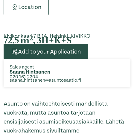
Location
Kivikonkaari 7 B 14, Helsinki, KIVIKKO
2
72,5 m
, 3H+K+S
Add to your Application
Sales agent
Saana Hintsanen
020 161 2204
saana.hintsanen@asuntosaatio.fi
Asunto on vaihtoehtoisesti mahdollista
vuokrata, mutta asuntoa tarjotaan
ensisijaisesti asumisoikeusasiakkaille. Lähetä
vuokrahakemus sivuiltamme