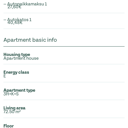
— Autopaikkamaksu 1
27,60€
— Autokatos 1
40,48€
Apartment basic info
Housing type
Apartment house
Energy class
E
Apartment type
3H+K+S
Living area
72.50 m²
Floor