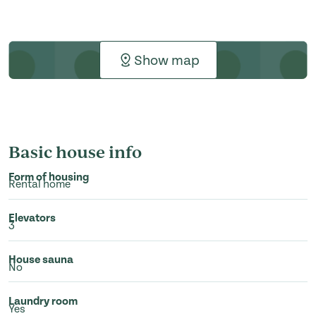
Show map
Basic house info
Form of housing
Rental home
Elevators
3
House sauna
No
Laundry room
Yes