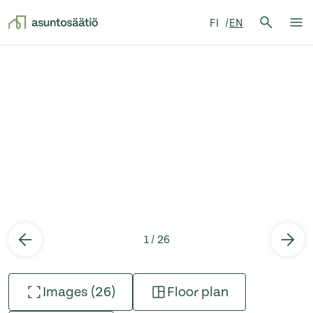
Search 
FI
EN
Search
Op
Skip to content
1 / 26
Images (26)
Floor plan