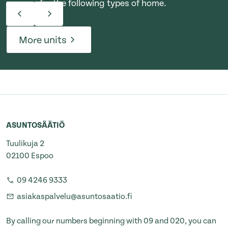
process for the following types of home.
More units
ASUNTOSÄÄTIÖ
Tuulikuja 2
02100 Espoo
09 4246 9333
asiakaspalvelu@asuntosaatio.fi
By calling our numbers beginning with 09 and 020, you can