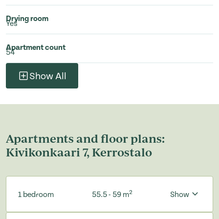
Drying room
Yes
Apartment count
54
Show All
Apartments and floor plans:
Kivikonkaari 7, Kerrostalo
2
1 bedroom
55.5 - 59 m
Show