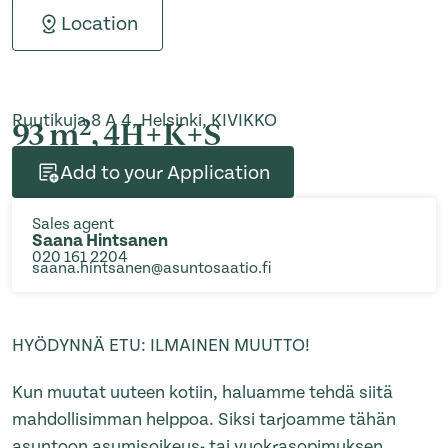
Location
Ruutikuja 8 A 4, Helsinki, KIVIKKO
2
93 m
, 4H+K+S
Add to your Application
Sales agent
Saana Hintsanen
020 161 2204
saana.hintsanen@asuntosaatio.fi
HYÖDYNNÄ ETU: ILMAINEN MUUTTO!
Kun muutat uuteen kotiin, haluamme tehdä siitä
mahdollisimman helppoa. Siksi tarjoamme tähän
asuntoon asumisoikeus- tai vuokrasopimuksen