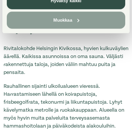
Hyväksy kaikki
Muokkaa
Property Introduction
Rivitalokohde Helsingin Kivikossa, hyvien kulkuväylien
äärellä. Kaikissa asunnoissa on oma sauna. Väljästi
rakennettuja taloja, joiden väliin mahtuu puita ja
pensaita.
Rauhallinen sijainti ulkoilualueen vieressä.
Harrastamiseen lähellä on koirapuistoja,
frisbeegolfrata, tekonurmi ja liikuntapuistoja. Lyhyt
kävelymatka metrolle ja ruokakauppaan. Alueella on
myös hyvin muita palveluita terveysasemasta
hammashoitolaan ja päiväkodeista alakouluihin.