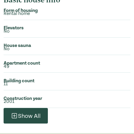
Form of housing
Rental home
Elevators
No
House sauna
No
Apartment count
49
Building count
11
Construction year
2001
Show All