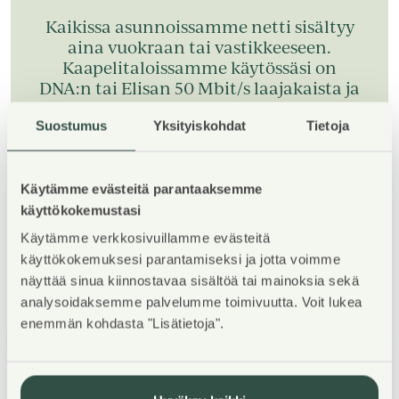
Kaikissa asunnoissamme netti sisältyy
aina vuokraan tai vastikkeeseen.
Kaapelitaloissamme käytössäsi on
DNA:n tai Elisan 50 Mbit/s laajakaista ja
antennitaloissa voit puolestaan
Suostumus
Yksityiskohdat
Tietoja
hyödyntää DNA:n 4G-laajakaistan
edulliseen asukashintaan.
Käytämme evästeitä parantaaksemme
käyttökokemustasi
Lue lisää ilmaisesta nettiyhteydestä
Käytämme verkkosivuillamme evästeitä
käyttökokemuksesi parantamiseksi ja jotta voimme
näyttää sinua kiinnostavaa sisältöä tai mainoksia sekä
analysoidaksemme palvelumme toimivuutta. Voit lukea
enemmän kohdasta "Lisätietoja".
1
/
5