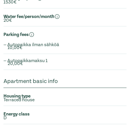
1530€
Water fee/person/month
20€
Parking fees
— Autopaikka ilman sähköä
10,00€
— Autopaikkamaksu 1
20,00€
Apartment basic info
Housing type
Terraced house
Energy class
D