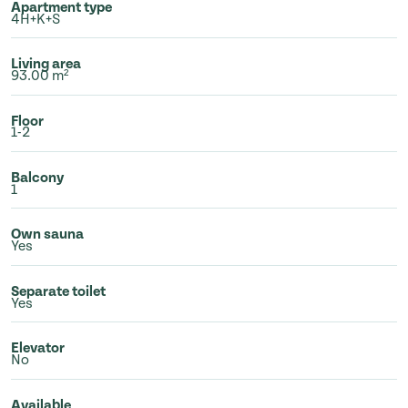
Apartment type
4H+K+S
Living area
93.00 m²
Floor
1-2
Balcony
1
Own sauna
Yes
Separate toilet
Yes
Elevator
No
Available