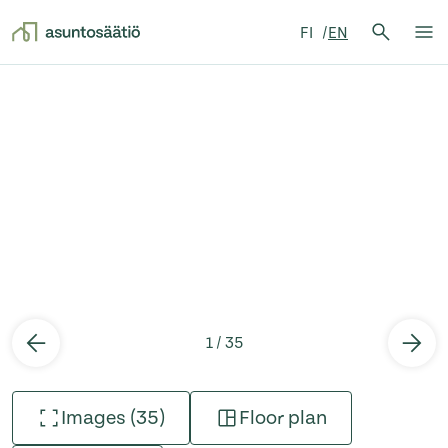
Search 
FI
EN
Search
Op
Skip to content
1 / 35
Images (35)
Floor plan