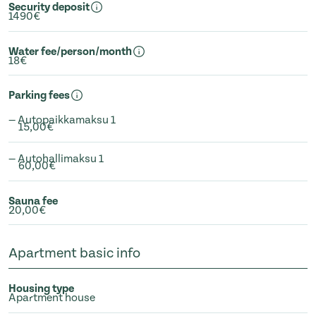
Security deposit
1490€
Water fee/person/month
18€
Parking fees
— Autopaikkamaksu 1
15,00€
— Autohallimaksu 1
60,00€
Sauna fee
20,00€
Apartment basic info
Housing type
Apartment house