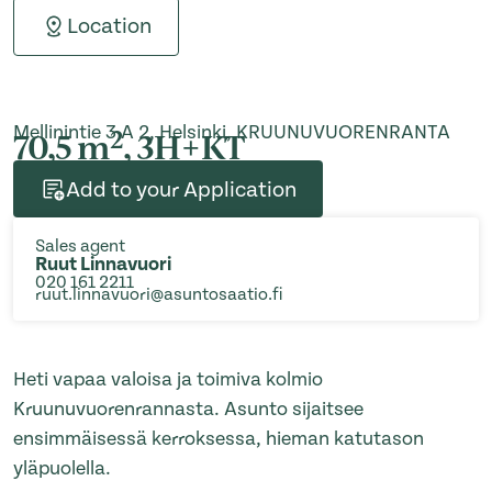
Location
Mellinintie 3 A 2, Helsinki, KRUUNUVUORENRANTA
2
70,5 m
, 3H+KT
Add to your Application
Sales agent
Ruut Linnavuori
020 161 2211
ruut.linnavuori@asuntosaatio.fi
Heti vapaa valoisa ja toimiva kolmio
Kruunuvuorenrannasta. Asunto sijaitsee
ensimmäisessä kerroksessa, hieman katu­tason
yläpuolella.