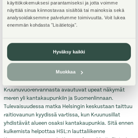
käyttökokemuksesi parantamiseksi ja jotta voimme
näyttää sinua kiinnostavaa sisältöä tai mainoksia sekä
Property Introduction
analysoidaksemme palvelumme toimivuutta. Voit lukea
enemmän kohdasta "Lisätietoja".
Kohteeseen kuuluu kaksi 5-kerroksista
asuinrakennusta. Kaikki asunnot ovat parvekkeellisia
ja osa saunallisia. Pyykit peset kätevästi
Hyväksy kaikki
talopesulassa ja kuivaat kuivaushuoneessa.
Kohteessa on omatoimiviherhoito.
Muokkaa
Valon ja meren kaupunginosasta
Kruunuvuorenrannasta avautuvat upeat näkymät
meren yli kantakaupunkiin ja Suomenlinnaan.
Tulevaisuudessa matka Helsingin keskustaan taittuu
raitiovaunun kyydissä vartissa, kun Kruunusillat
yhdistävät alueen osaksi kantakaupunkia. Sitä ennen
kulkemista helpottaa HSL:n lauttaliikenne