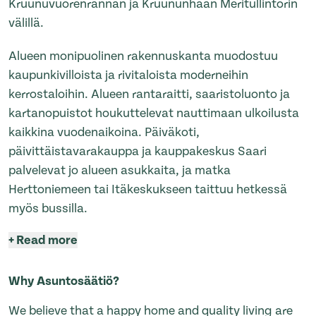
Kruunuvuorenrannan ja Kruununhaan Meritullintorin
välillä.
Alueen monipuolinen rakennuskanta muodostuu
kaupunkivilloista ja rivitaloista moderneihin
kerrostaloihin. Alueen rantaraitti, saaristoluonto ja
kartanopuistot houkuttelevat nauttimaan ulkoilusta
kaikkina vuodenaikoina. Päiväkoti,
päivittäistavarakauppa ja kauppakeskus Saari
palvelevat jo alueen asukkaita, ja matka
Herttoniemeen tai Itäkeskukseen taittuu hetkessä
myös bussilla.
+
Read more
Why Asuntosäätiö?
We believe that a happy home and quality living are