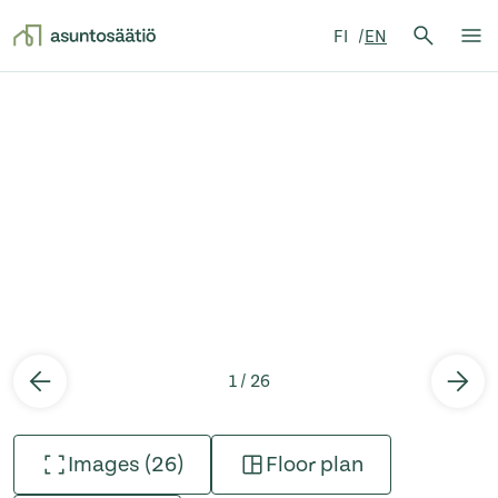
Search 
FI
EN
Search
Op
Skip to content
1 / 26
Images (26)
Floor plan