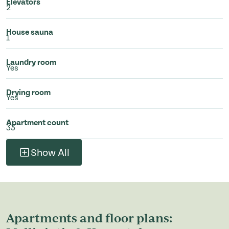
Elevators
2
House sauna
1
Laundry room
Yes
Drying room
Yes
Apartment count
33
Show All
Apartments and floor plans: