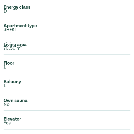
Energy class
D
Apartment type
3H+KT
Living area
70.50 m²
Floor
1
Balcony
1
Own sauna
No
Elevator
Yes