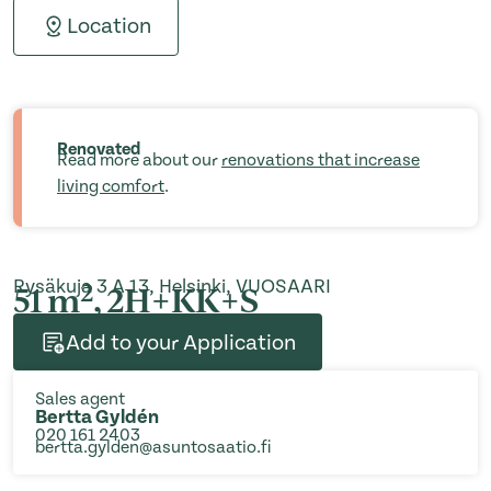
Location
Renovated
Read more about our
renovations that increase
living comfort
.
Rysäkuja 3 A 13, Helsinki, VUOSAARI
2
51 m
, 2H+KK+S
Add to your Application
Sales agent
Bertta Gyldén
020 161 2403
bertta.gylden@asuntosaatio.fi