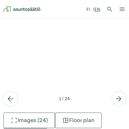
Search 
FI
EN
Search
Op
Skip to content
1 / 24
Images (24)
Floor plan