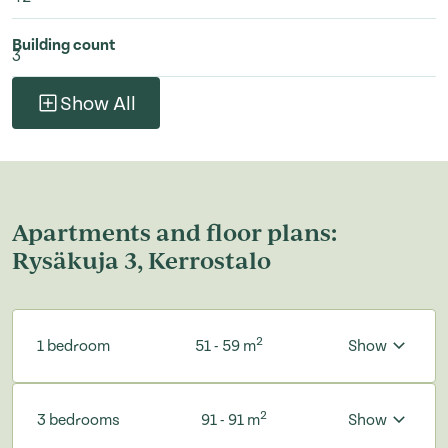
Building count
3
Show All
Apartments and floor plans:
Rysäkuja 3, Kerrostalo
2
1 bedroom
51 - 59 m
Show
2
3 bedrooms
91 - 91 m
Show