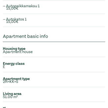
— Autopaikkamaksu 1
15,00€
— Autokatos 1
15,00€
Apartment basic info
Housing type
Apartment house
Energy class
E
Apartment type
2H+KK+S
Living area
51.00 m²