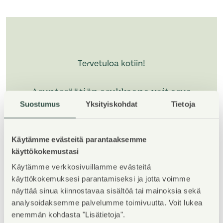
Tervetuloa kotiin!
Asuntosäätiön asukkaana voit asua
kodissasi turvallisin mielin. Me
Suostumus
Yksityiskohdat
Tietoja
huolehdimme ammattitaidolla
asuntojen ja kiinteistöjen ylläpidosta,
korjauksista ja remonteista.
Käytämme evästeitä parantaaksemme
käyttökokemustasi
Käytämme verkkosivuillamme evästeitä
käyttökokemuksesi parantamiseksi ja jotta voimme
näyttää sinua kiinnostavaa sisältöä tai mainoksia sekä
analysoidaksemme palvelumme toimivuutta. Voit lukea
enemmän kohdasta "Lisätietoja".
1
/
5