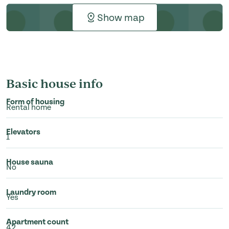
Show map
Basic house info
Form of housing
Rental home
Elevators
1
House sauna
No
Laundry room
Yes
Apartment count
42