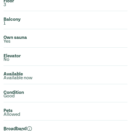
Floor
3
Balcony
1
Own sauna
Yes
Elevator
No
Available
Available now
Condition
Good
Pets
Allowed
Broadband