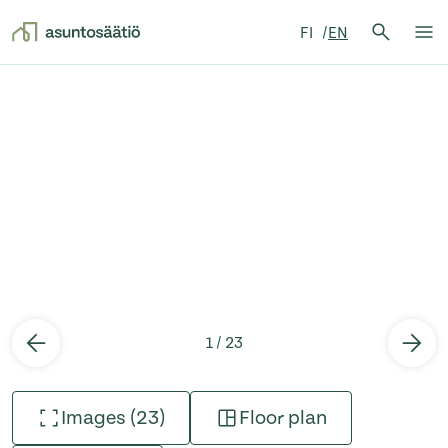
Search 
FI
EN
Search
Op
Skip to content
1 / 23
Images (23)
Floor plan