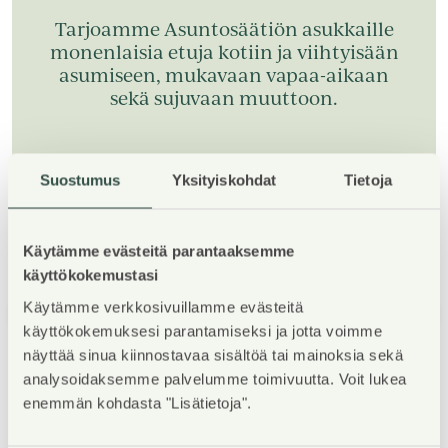
Tarjoamme Asuntosäätiön asukkaille
monenlaisia etuja kotiin ja viihtyisään
asumiseen, mukavaan vapaa-aikaan
sekä sujuvaan muuttoon.
Tutustu asukasetuihin
Suostumus
Yksityiskohdat
Tietoja
Käytämme evästeitä parantaaksemme
käyttökokemustasi
Käytämme verkkosivuillamme evästeitä
1
/
5
käyttökokemuksesi parantamiseksi ja jotta voimme
näyttää sinua kiinnostavaa sisältöä tai mainoksia sekä
analysoidaksemme palvelumme toimivuutta. Voit lukea
enemmän kohdasta "Lisätietoja".