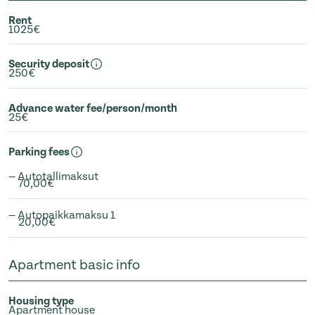
Rent
1025€
Security deposit
250€
Advance water fee/person/month
25€
Parking fees
— Autotallimaksut
70,00€
— Autopaikkamaksu 1
20,00€
Apartment basic info
Housing type
Apartment house