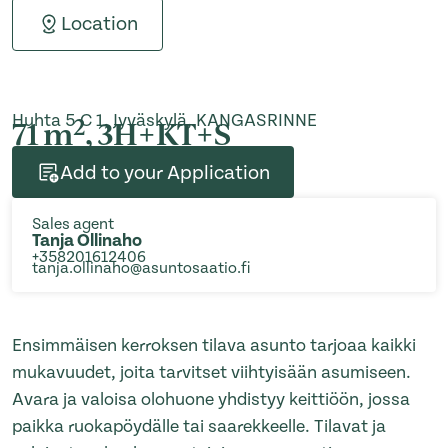
Location
Huhta 5 C 1, Jyväskylä, KANGASRINNE
2
71 m
, 3H+KT+S
Add to your Application
Sales agent
Tanja Ollinaho
+358201612406
tanja.ollinaho@asuntosaatio.fi
Ensimmäisen kerroksen tilava asunto tarjoaa kaikki
mukavuudet, joita tarvitset viihtyisään asumiseen.
Avara ja valoisa olohuone yhdistyy keittiöön, jossa
paikka ruokapöydälle tai saarekkeelle. Tilavat ja