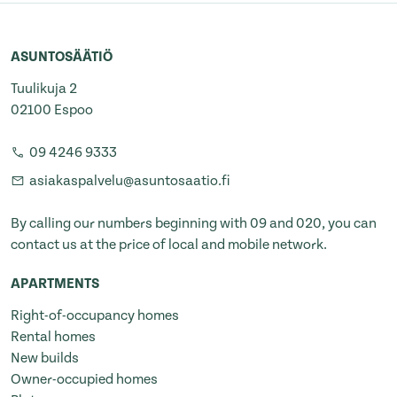
ASUNTOSÄÄTIÖ
Tuulikuja 2
02100 Espoo
09 4246 9333
asiakaspalvelu@asuntosaatio.fi
By calling our numbers beginning with 09 and 020, you can
contact us at the price of local and mobile network.
APARTMENTS
Right-of-occupancy homes
Rental homes
New builds
Owner-occupied homes