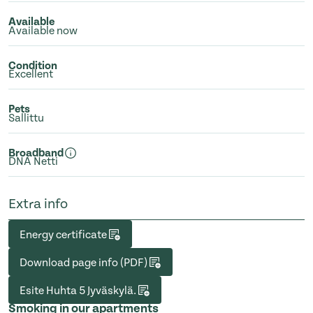
Available
Available now
Condition
Excellent
Pets
Sallittu
Broadband
DNA Netti
Extra info
Energy certificate
Download page info (PDF)
Esite Huhta 5 Jyväskylä.
Smoking in our apartments