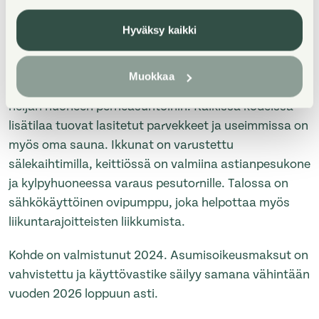
Property Introduction
Hyväksy kaikki
Huhta 5C tarjoaa toimivan kodin kaikkiin
Muokkaa
elämänvaiheisiin, kätevistä yksiöistä aina tilaviin
neljän huoneen perheasuntoihin. Kaikissa kodeissa
lisätilaa tuovat lasitetut parvekkeet ja useimmissa on
myös oma sauna. Ikkunat on varustettu
sälekaihtimilla, keittiössä on valmiina astianpesukone
ja kylpyhuoneessa varaus pesutornille. Talossa on
sähkökäyttöinen ovipumppu, joka helpottaa myös
liikuntarajoitteisten liikkumista.
Kohde on valmistunut 2024. Asumisoikeusmaksut on
vahvistettu ja käyttövastike säilyy samana vähintään
vuoden 2026 loppuun asti.