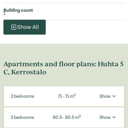
Building count
1
Show All
Apartments and floor plans: Huhta 5
C, Kerrostalo
2
2 bedrooms
71 - 71 m
Show
2
3 bedrooms
80.5 - 80.5 m
Show