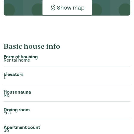
Show map
Basic house info
Form of housing
Rental home
Elevators
1
House sauna
No
Drying room
Yes
Apartment count
36