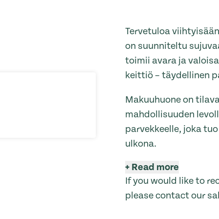
Tervetuloa viihtyisään
on suunniteltu sujuv
toimii avara ja valois
keittiö – täydellinen 
Makuuhuone on tilava j
mahdollisuuden levolli
parvekkeelle, joka tuo
ulkona.
+
Read more
If you would like to 
please contact our sa