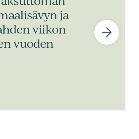
 maksuttoman
 maalisävyn ja
kahden viikon
iden vuoden