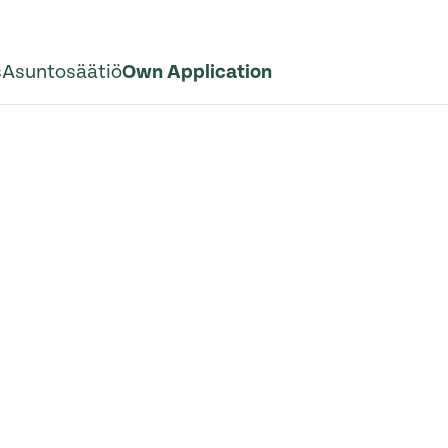
s
Asuntosäätiö
Own Application