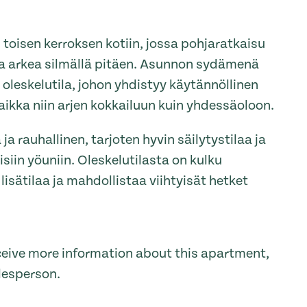
 toisen kerroksen kotiin, jossa pohjaratkaisu
aa arkea silmällä pitäen. Asunnon sydämenä
a oleskelutila, johon yhdistyy käytännöllinen
paikka niin arjen kokkailuun kuin yhdessäoloon.
a rauhallinen, tarjoten hyvin säilytystilaa ja
siin yöuniin. Oleskelutilasta on kulku
 lisätilaa ja mahdollistaa viihtyisät hetket
receive more information about this apartment,
lesperson.