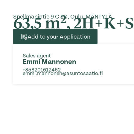
2
63,5 m
, 2H+K+S
Snellmanintie 9 C 20, Oulu, MÄNTYLÄ
Add to your Application
Sales agent
Emmi Mannonen
+358201612462
emmi.mannonen@asuntosaatio.fi