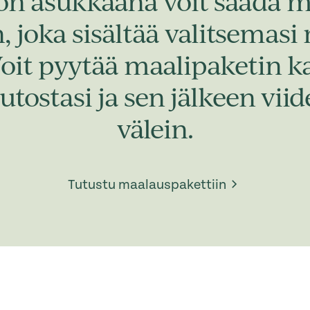
ön asukkaana voit saada
 joka sisältää valitsemasi
Voit pyytää maalipaketin 
utostasi ja sen jälkeen vi
välein.
Tutustu maalauspakettiin