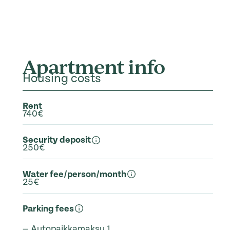
Apartment info
Housing costs
Rent
740€
Security deposit
250€
Water fee/person/month
25€
Parking fees
— Autopaikkamaksu 1