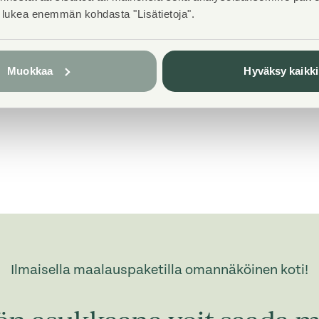
t lukea enemmän kohdasta "Lisätietoja".
Pets
Allowed
Muokkaa
Hyväksy kaikki
Broadband
DNA Welho
Ilmaisella maalauspaketilla omannäköinen koti!