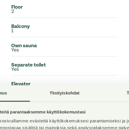
Floor
2
Balcony
1
Own sauna
Yes
Separate toilet
Yes
Elevator
No
mus
Yksityiskohdat
T
Available
Available now
eitä parantaaksemme käyttökokemustasi
osivuillamme evästeitä käyttökokemuksesi parantamiseksi ja j
Condition
Good
iinnostavaa sisältöä tai mainoksia sekä analysoidaksemme pal