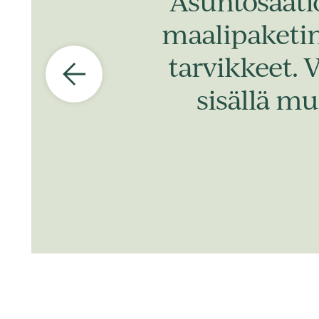
Asuntosääti
maalipaketin,
tarvikkeet. 
sisällä mu