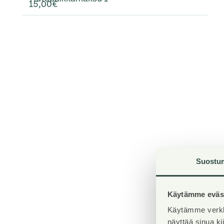
15,00€
Suostu
Käytämme eväst
Käytämme verkk
näyttää sinua k