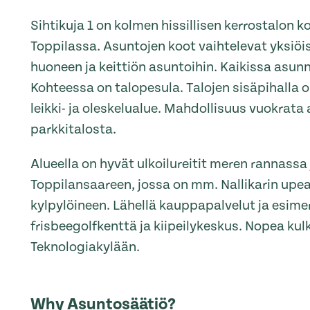
Sihtikuja 1 on kolmen hissillisen kerrostalon 
Toppilassa. Asuntojen koot vaihtelevat yksiöis
huoneen ja keittiön asuntoihin. Kaikissa asu
Kohteessa on talopesula. Talojen sisäpihalla o
leikki- ja oleskelualue. Mahdollisuus vuokrata 
parkkitalosta.
Alueella on hyvät ulkoilureitit meren rannassa 
Toppilansaareen, jossa on mm. Nallikarin upe
kylpylöineen. Lähellä kauppapalvelut ja esime
frisbeegolfkenttä ja kiipeilykeskus. Nopea kulk
Teknologiakylään.
Why Asuntosäätiö?