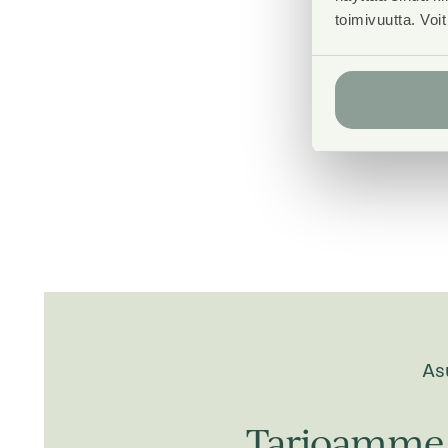
toimivuutta. Voi
As
Tarjoamme 