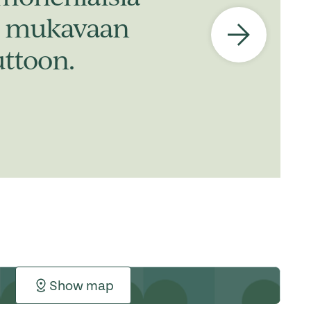
n, mukavaan
ttoon.
Show map