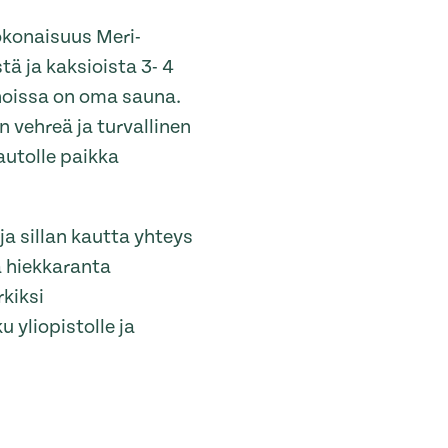
kokonaisuus Meri-
tä ja kaksioista 3- 4
nnoissa on oma sauna.
n vehreä ja turvallinen
autolle paikka
ja sillan kautta yhteys
a hiekkaranta
rkiksi
u yliopistolle ja