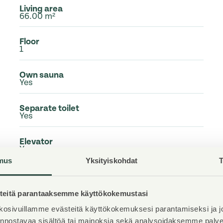
Living area
66.00 m²
Floor
1
Own sauna
Yes
Separate toilet
Yes
Elevator
Yes
mus
Yksityiskohdat
T
Available
Available now
eitä parantaaksemme käyttökokemustasi
Condition
osivuillamme evästeitä käyttökokemuksesi parantamiseksi ja j
Good
iinnostavaa sisältöä tai mainoksia sekä analysoidaksemme pal