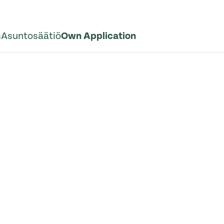
s
Asuntosäätiö
Own Application