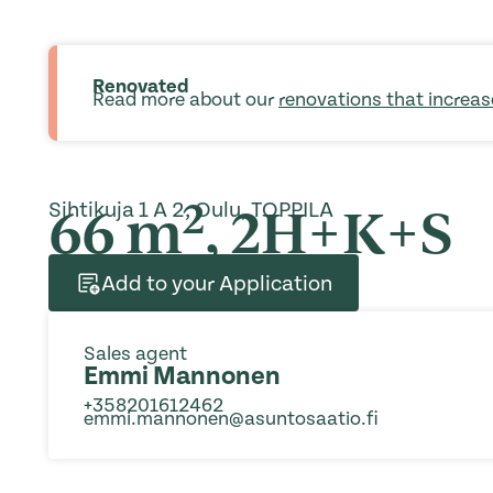
Renovated
Read more about our
renovations that increas
2
66 m
, 2H+K+S
Sihtikuja 1 A 2, Oulu, TOPPILA
Add to your Application
Sales agent
Emmi Mannonen
+358201612462
emmi.mannonen@asuntosaatio.fi