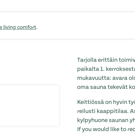
e living comfort
.
Tarjolla erittäin toim
paikalta 1. kerroksest
mukavuutta: avara olo
oma sauna tekevät kok
Keittiössä on hyvin ty
reilusti kaappitilaa. 
kylpyhuone saunan yh
If you would like to 