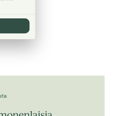
sta
monenlaisia