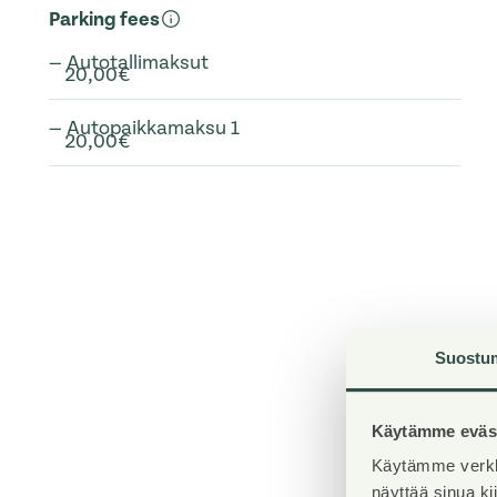
Parking fees
— Autotallimaksut
20,00€
— Autopaikkamaksu 1
20,00€
Suostu
Käytämme eväst
Käytämme verkk
näyttää sinua k