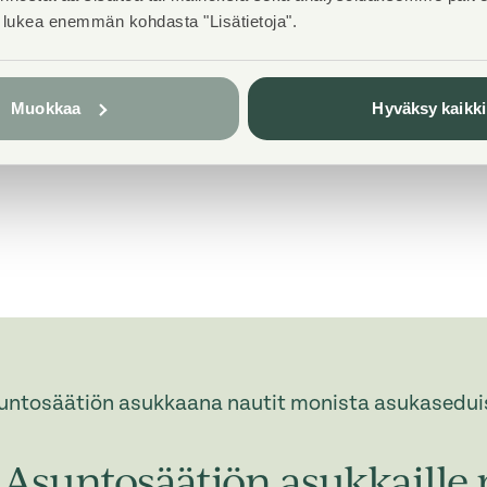
t lukea enemmän kohdasta "Lisätietoja".
Pets
Allowed
Muokkaa
Hyväksy kaikki
Broadband
DNA Welho
untosäätiön asukkaana nautit monista asukasedui
Asuntosäätiön asukkaille 