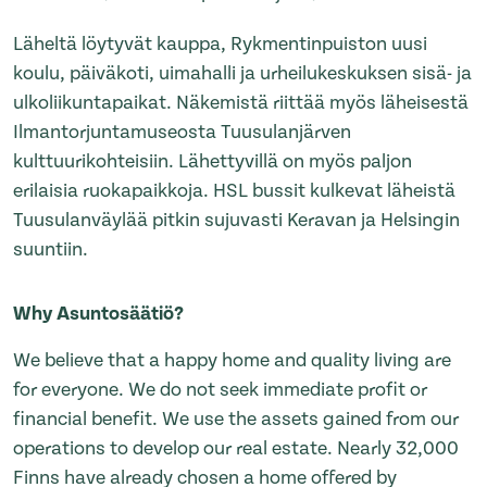
Läheltä löytyvät kauppa, Rykmentinpuiston uusi
koulu, päiväkoti, uimahalli ja urheilukeskuksen sisä- ja
ulkoliikuntapaikat. Näkemistä riittää myös läheisestä
Ilmantorjuntamuseosta Tuusulanjärven
kulttuurikohteisiin. Lähettyvillä on myös paljon
erilaisia ruokapaikkoja. HSL bussit kulkevat läheistä
Tuusulanväylää pitkin sujuvasti Keravan ja Helsingin
suuntiin.
Why Asuntosäätiö?
We believe that a happy home and quality living are
for everyone. We do not seek immediate profit or
financial benefit. We use the assets gained from our
operations to develop our real estate. Nearly 32,000
Finns have already chosen a home offered by