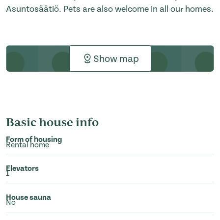
Asuntosäätiö. Pets are also welcome in all our homes.
Show map
Basic house info
Form of housing
Rental home
Elevators
1
House sauna
No