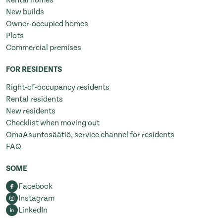
Rental homes
New builds
Owner-occupied homes
Plots
Commercial premises
FOR RESIDENTS
Right-of-occupancy residents
Rental residents
New residents
Checklist when moving out
OmaAsuntosäätiö, service channel for residents
FAQ
SOME
Facebook
Instagram
LinkedIn