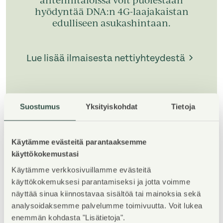
antennitaloissa voit puolestaan
hyödyntää DNA:n 4G-laajakaistan
edulliseen asukashintaan.
Lue lisää ilmaisesta nettiyhteydestä
Suostumus
Yksityiskohdat
Tietoja
1
/
5
Käytämme evästeitä parantaaksemme
käyttökokemustasi
Käytämme verkkosivuillamme evästeitä
käyttökokemuksesi parantamiseksi ja jotta voimme
näyttää sinua kiinnostavaa sisältöä tai mainoksia sekä
analysoidaksemme palvelumme toimivuutta. Voit lukea
Property Introduction
enemmän kohdasta "Lisätietoja".