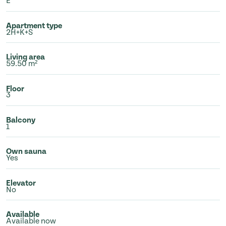
E
Apartment type
2H+K+S
Living area
59.50 m²
Floor
3
Balcony
1
Own sauna
Yes
Elevator
No
Available
Available now