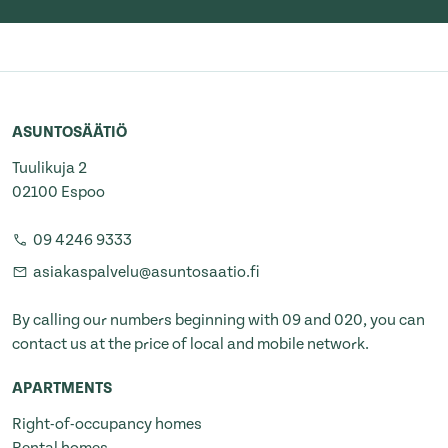
ASUNTOSÄÄTIÖ
Tuulikuja 2
02100 Espoo
09 4246 9333
asiakaspalvelu@asuntosaatio.fi
By calling our numbers beginning with 09 and 020, you can
contact us at the price of local and mobile network.
APARTMENTS
Right-of-occupancy homes