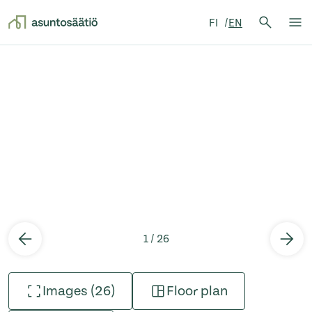
Search 
FI
EN
Search
Op
Skip to content
1 / 26
Images (26)
Floor plan