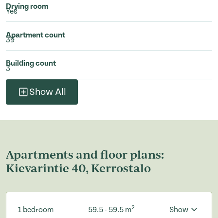
Drying room
Yes
Apartment count
39
Building count
3
Show All
Apartments and floor plans:
Kievarintie 40, Kerrostalo
2
1 bedroom
59.5 - 59.5 m
Show