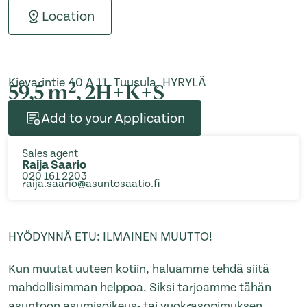
Location
Kievarintie 40 A 11, Tuusula, HYRYLÄ
2
59,5 m
, 2H+K+S
Add to your Application
Sales agent
Raija Saario
020 161 2203
raija.saario@asuntosaatio.fi
HYÖDYNNÄ ETU: ILMAINEN MUUTTO!
Kun muutat uuteen kotiin, haluamme tehdä siitä
mahdollisimman helppoa. Siksi tarjoamme tähän
asuntoon asumisoikeus- tai vuokrasopimuksen