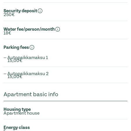
Security deposit
250€
Water fee/person/month
18€
Parking fees
— Autopaikkamaksu 1
15,00€
— Autopaikkamaksu 2
15,00€
Apartment basic info
Housing type
Apartment house
Energy class