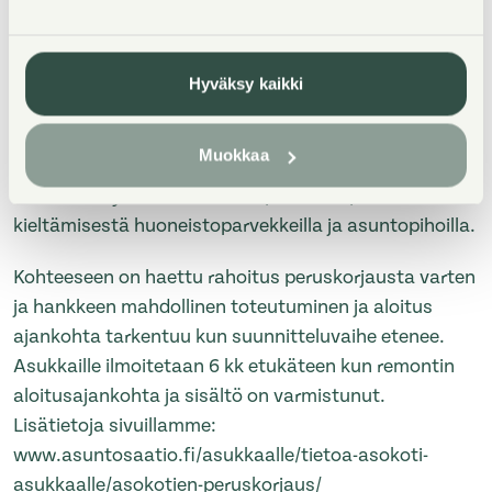
Hyrylän keskustan läheisyydessä Kievarin alueella
kolmen kerrostalon muodostama yhtiö, joista C-
Hyväksy kaikki
talossa on hissi. Tilavien ja valoisien asuntojen koot
vaihtelevat kaksioista kolmioihin. Kiinteistössä on
Muokkaa
uusittu käyttövesiputket 2017- 2018. Yhtiöön on
saatu terveysviranomaiselta päätös tupakoinnin
kieltämisestä huoneistoparvekkeilla ja asuntopihoilla.
Kohteeseen on haettu rahoitus peruskorjausta varten
ja hankkeen mahdollinen toteutuminen ja aloitus
ajankohta tarkentuu kun suunnitteluvaihe etenee.
Asukkaille ilmoitetaan 6 kk etukäteen kun remontin
aloitusajankohta ja sisältö on varmistunut.
Lisätietoja sivuillamme:
www.asuntosaatio.fi/asukkaalle/tietoa-asokoti-
asukkaalle/asokotien-peruskorjaus/