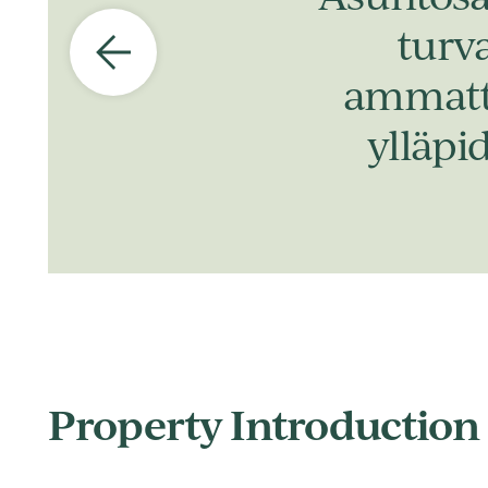
turv
ammatti
ylläpi
Property Introduction