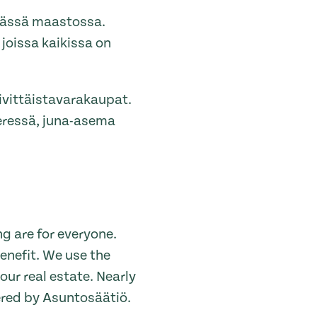
eässä maastossa.
 joissa kaikissa on
äivittäistavarakaupat.
ieressä, juna-asema
g are for everyone.
enefit. We use the
ur real estate. Nearly
ered by Asuntosäätiö.