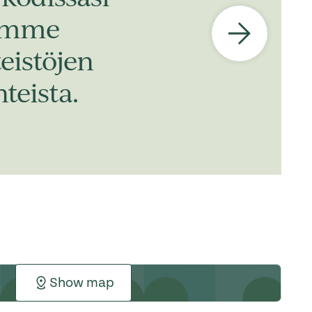
dimme
eistöjen
teista.
Show map