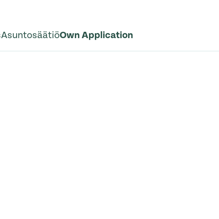
s
Asuntosäätiö
Own Application