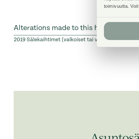
toimivuutta. Voi
Alterations made to this home
2019
Sälekaihtimet (valkoiset tai vaaleanharmaat)
Asuntosä