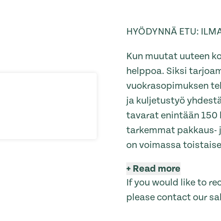
HYÖDYNNÄ ETU: ILM
Kun muutat uuteen ko
helppoa. Siksi tarjo
vuokrasopimuksen tehn
ja kuljetustyö yhdes
tavarat enintään 150 k
tarkemmat pakkaus- j
on voimassa toistaise
+
Read more
If you would like to 
please contact our sa