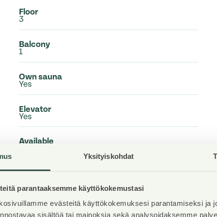
Floor
3
Balcony
1
Own sauna
Yes
Elevator
Yes
Available
Available now
mus
Yksityiskohdat
T
Condition
Good
eitä parantaaksemme käyttökokemustasi
osivuillamme evästeitä käyttökokemuksesi parantamiseksi ja j
Pets
Allowed
iinnostavaa sisältöä tai mainoksia sekä analysoidaksemme pal