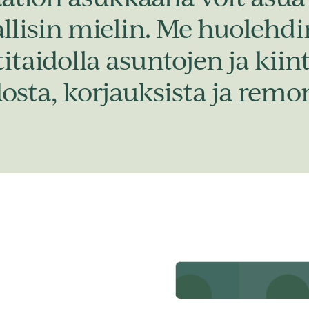
allisin mielin. Me huoleh
taidolla asuntojen ja kiint
dosta, korjauksista ja remon