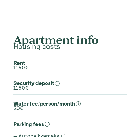
Apartment info
Housing costs
Rent
1150€
Security deposit
1150€
Water fee/person/month
20€
Parking fees
— Autopaikkamaksu 1