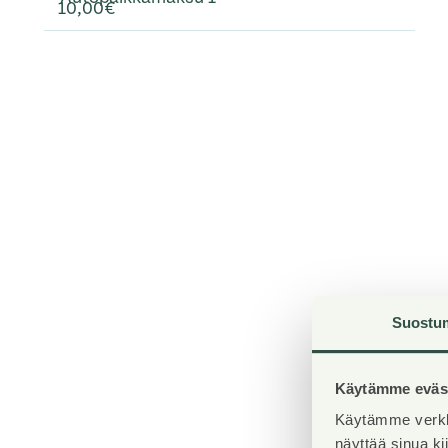
10,00€
Suostu
Käytämme eväst
Käytämme verkk
näyttää sinua k