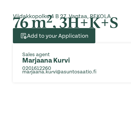
2
76 m
, 3H+K+S
Viidakkopolku 4 B 27, Vantaa, REKOLA
Add to your Application
Sales agent
Marjaana Kurvi
0201612260
marjaana.kurvi@asuntosaatio.fi