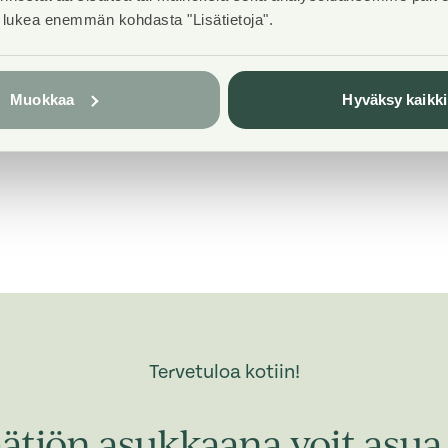
t lukea enemmän kohdasta "Lisätietoja".
Broadband
DNA Welho
Muokkaa
Hyväksy kaikki
2005
Parvekelasitus
Tervetuloa kotiin!
ätiön asukkaana voit asua 