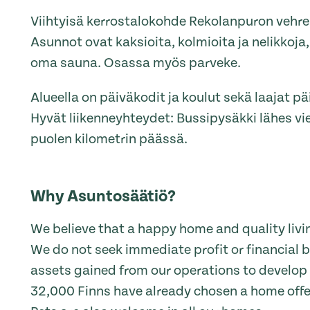
Viihtyisä kerrostalokohde Rekolanpuron vehr
Asunnot ovat kaksioita, kolmioita ja nelikkoja,
oma sauna. Osassa myös parveke.
Alueella on päiväkodit ja koulut sekä laajat p
Hyvät liikenneyhteydet: Bussipysäkki lähes v
puolen kilometrin päässä.
Why Asuntosäätiö?
We believe that a happy home and quality livin
We do not seek immediate profit or financial b
assets gained from our operations to develop o
32,000 Finns have already chosen a home off