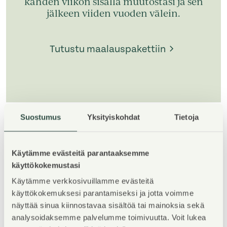
kahden viikon sisällä muutostasi ja sen
jälkeen viiden vuoden välein.
Tutustu maalauspakettiin
Suostumus
Yksityiskohdat
Tietoja
1
/
5
Käytämme evästeitä parantaaksemme
käyttökokemustasi
Käytämme verkkosivuillamme evästeitä
käyttökokemuksesi parantamiseksi ja jotta voimme
Property Introduction
näyttää sinua kiinnostavaa sisältöä tai mainoksia sekä
analysoidaksemme palvelumme toimivuutta. Voit lukea