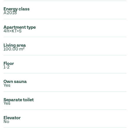
Energy class
A2018
Apartment type
4H+KT+S
Living area
100.00 m²
Floor
1-2
Own sauna
Yes
Separate toilet
Yes
Elevator
No