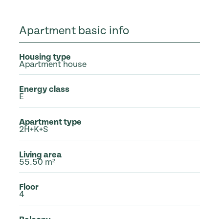
Apartment basic info
Housing type
Apartment house
Energy class
E
Apartment type
2H+K+S
Living area
55.50 m²
Floor
4