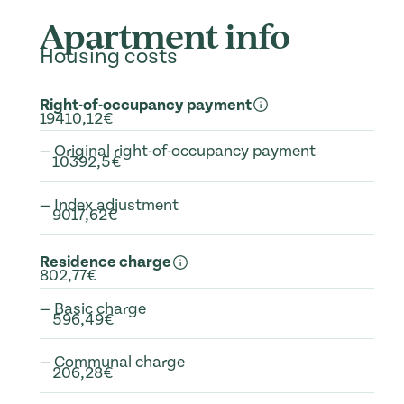
Apartment info
Housing costs
Right-of-occupancy payment
19410,12€
— Original right-of-occupancy payment
10392,5€
— Index adjustment
9017,62€
Residence charge
802,77€
— Basic charge
596,49€
— Communal charge
206,28€