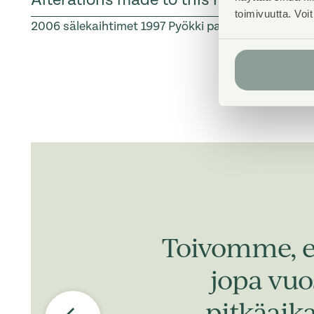
toimivuutta. Voi
2006
sälekaihtimet
1997
Pyökki parketti
Toivomme, e
jopa vu
pitkäaika