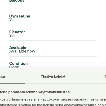
Balcony
1
Own sauna
Yes
Elevator
Yes
Available
Available now
Condition
Good
mus
Yksityiskohdat
T
Pets
Allowed
eitä parantaaksemme käyttökokemustasi
Broadband
DNA Welho
osivuillamme evästeitä käyttökokemuksesi parantamiseksi ja j
iinnostavaa sisältöä tai mainoksia sekä analysoidaksemme pal