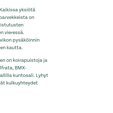
Kaikissa yksiötä
parvekkeista on
n istutusten
n vieressä.
ivikon pysäköinnin
sen kautta.
en on koirapuistoja ja
lfrata, BMX-
llilla kuntosali. Lyhyt
vät kulkuyhteydet