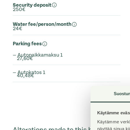
Security deposit
250€
Water fee/person/month
24€
Parking fees
— Autopaikkamaksu 1
27,60€
— Autokatos 1
40,48€
Suostu
Käytämme eväst
Käytämme verkk
Alterations made to this home
näyttää sinua k