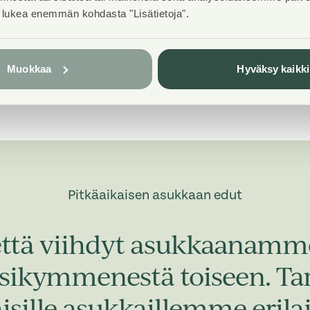
t lukea enemmän kohdasta "Lisätietoja".
Muokkaa
Hyväksy kaikki
Pitkäaikaisen asukkaan edut
ttä viihdyt asukkaanamme
osikymmenestä toiseen. T
isille asukkaillemme erila