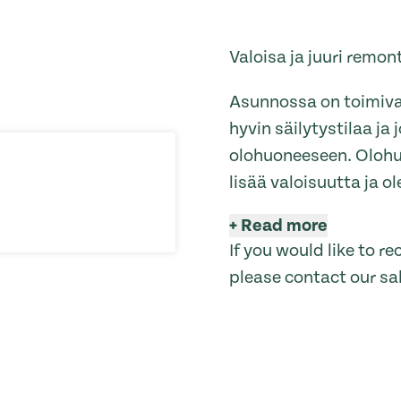
Valoisa ja juuri remon
Asunnossa on toimiva 
hyvin säilytystilaa j
olohuoneeseen. Olohuo
lisää valoisuutta ja ol
+
Read more
If you would like to 
please contact our sa