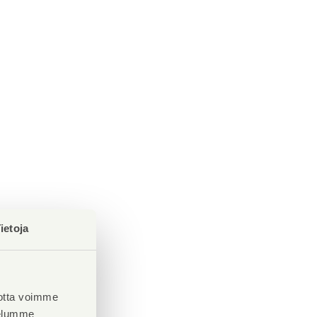
ietoja
otta voimme
velumme