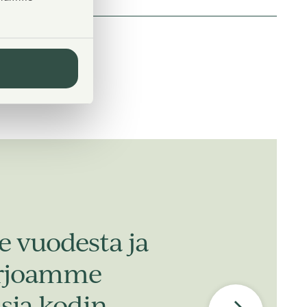
 vuodesta ja
arjoamme
isia kodin