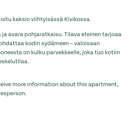
toitu kaksio viihtyisässä Kivikossa.
ja avara pohjaratkaisu. Tilava eteinen tarjoaa
a johdattaa kodin sydämeen – valoisaan
neesta on kulku parvekkeelle, joka tuo kotiin
eskelutilaa.
receive more information about this apartment,
lesperson.