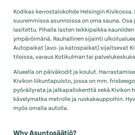
Kodikas kerrostalokohde Helsingin Kivikossa. 
suuremmissa asunnoissa on oma sauna. Osa 
lasitettu. Pihalla lasten leikkipaikka kauniide
ympäröimänä. Rauhallinen sijainti ulkoilualuee
Autopaikat (avo- ja katospaikat) sijaitsevat K
tiloissa, varaus Kotikulman tai palvelukeskuk
Alueella on päiväkodit ja koulut. Harrastamise
Kivikon liikuntapuisto, jossa on mm. frisbeego
pyöräilyrata ja jalkapallokenttä sekä Kivikon ha
kävelymatka metrolle ja ruokakauppoihin. Hy
myös omalla autolla.
Why Asuntosäätiö?