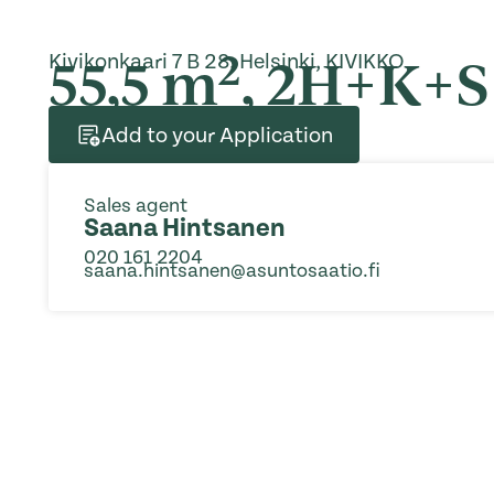
2
55,5 m
, 2H+K+S
Kivikonkaari 7 B 28, Helsinki, KIVIKKO
Add to your Application
Sales agent
Saana Hintsanen
020 161 2204
saana.hintsanen@asuntosaatio.fi