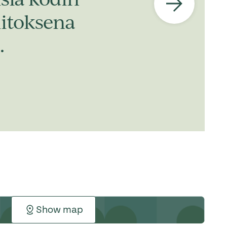
iitoksena
.
Show map