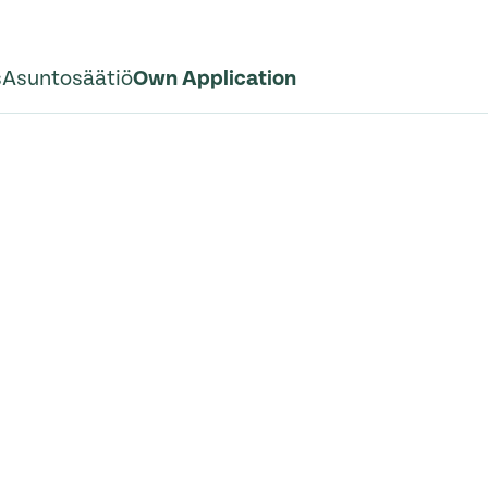
s
Asuntosäätiö
Own Application