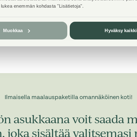
DNA Welho
t lukea enemmän kohdasta "Lisätietoja".
Muokkaa
Hyväksy kaikki
Ilmaisella maalauspaketilla omannäköinen koti!
ön asukkaana voit saada
 joka sisältää valitsemasi