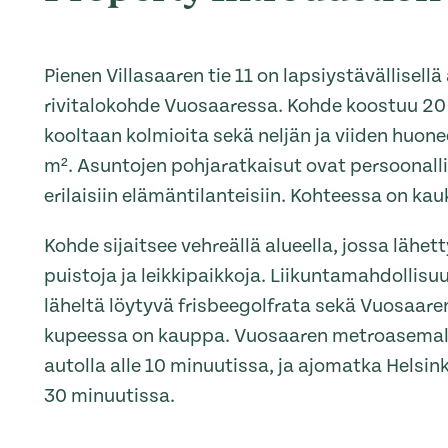
Pienen Villasaaren tie 11 on lapsiystävällisellä 
rivitalokohde Vuosaaressa. Kohde koostuu 20
kooltaan kolmioita sekä neljän ja viiden huon
m². Asuntojen pohjaratkaisut ovat persoonalli
erilaisiin elämäntilanteisiin. Kohteessa on ka
Kohde sijaitsee vehreällä alueella, jossa lähett
puistoja ja leikkipaikkoja. Liikuntamahdollis
läheltä löytyvä frisbeegolfrata sekä Vuosaaren
kupeessa on kauppa. Vuosaaren metroasemal
autolla alle 10 minuutissa, ja ajomatka Helsin
30 minuutissa.