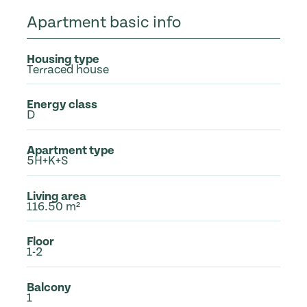
Apartment basic info
Housing type
Terraced house
Energy class
D
Apartment type
5H+K+S
Living area
116.50 m²
Floor
1-2
Balcony
1