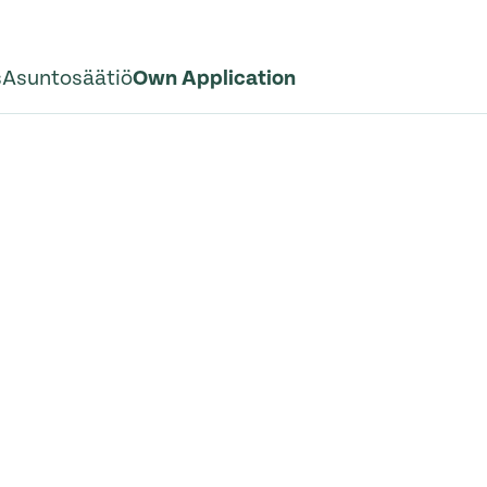
s
Asuntosäätiö
Own Application