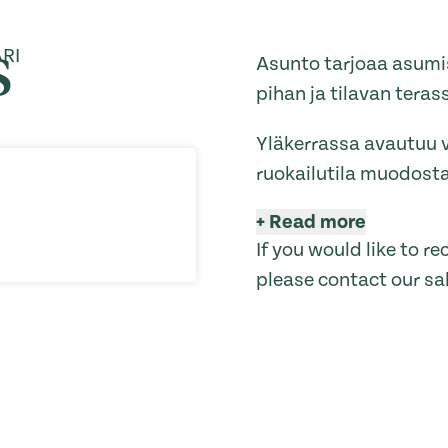
S
ARI
Asunto tarjoaa asumis
pihan ja tilavan terass
Yläkerrassa avautuu v
ruokailutila muodost
+
Read more
If you would like to 
please contact our sa