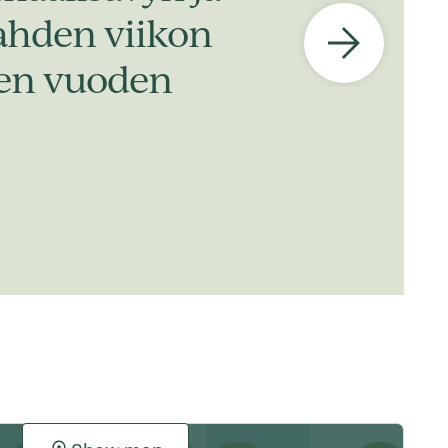
kahden viikon
iden vuoden