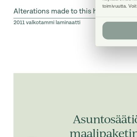
toimivuutta. Voi
Alterations made to this home
2011
valkotammi laminaatti
Asuntosääti
maalipaketin,