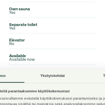
Own sauna
Yes
Separate toilet
Yes
Elevator
No
Available
Available now
Condition
Good
mus
Yksityiskohdat
T
Pets
Allowed
eitä parantaaksemme käyttökokemustasi
osivuillamme evästeitä käyttökokemuksesi parantamiseksi ja j
Broadband
iinnostavaa sisältöä tai mainoksia sekä analysoidaksemme pal