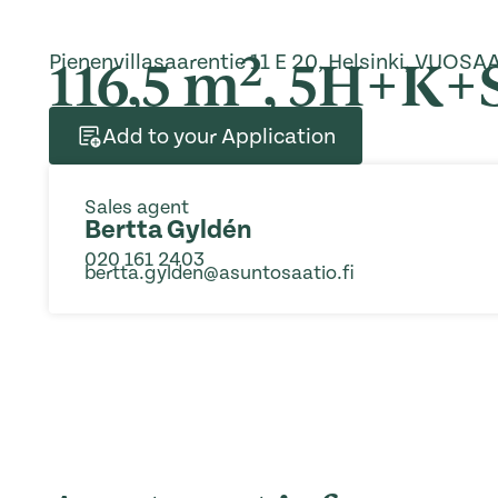
2
116,5 m
, 5H+K+
Pienenvillasaarentie 11 E 20, Helsinki, VUOSA
Add to your Application
Sales agent
Bertta Gyldén
020 161 2403
bertta.gylden@asuntosaatio.fi