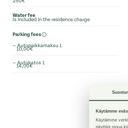
250€
Water fee
Is included in the residence charge
Parking fees
— Autopaikkamaksu 1
10,00€
— Autokatos 1
14,00€
Suostu
Käytämme eväst
Käytämme verkk
näyttää sinua k