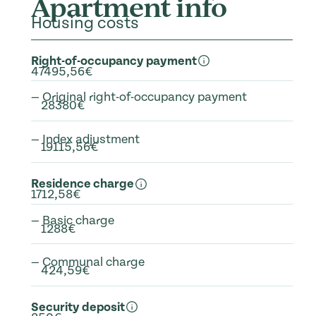
Apartment info
Housing costs
Right-of-occupancy payment
47495,56€
— Original right-of-occupancy payment
28380€
— Index adjustment
19115,56€
Residence charge
1712,58€
— Basic charge
1288€
— Communal charge
424,59€
Security deposit