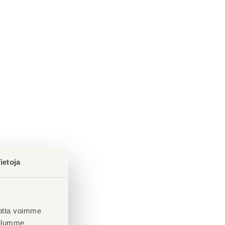
ietoja
otta voimme
velumme