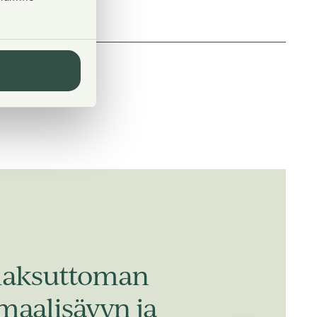
 maksuttoman
 maalisävyn ja