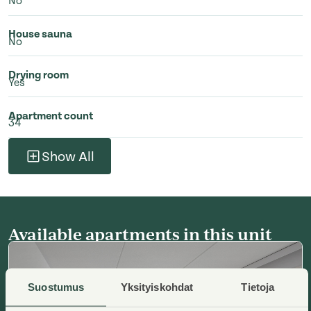
No
House sauna
No
Drying room
Yes
Apartment count
34
Show All
Available apartments in this unit
Suostumus
Yksityiskohdat
Tietoja