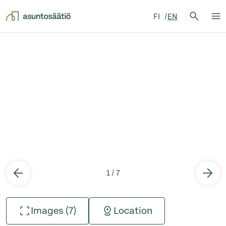
Search 
FI
EN
Searc
Op
Skip to content
1 / 7
Images (7)
Location