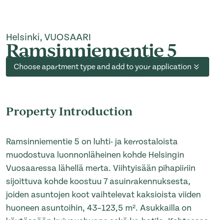
Helsinki, VUOSAARI
Ramsinniementie 5
Choose apartment type and add to your application
Property Introduction
Ramsinniementie 5 on luhti- ja kerrostaloista
muodostuva luonnonläheinen kohde Helsingin
Vuosaaressa lähellä merta. Viihtyisään pihapiiriin
sijoittuva kohde koostuu 7 asuinrakennuksesta,
joiden asuntojen koot vaihtelevat kaksioista viiden
huoneen asuntoihin, 43–123,5 m². Asukkailla on