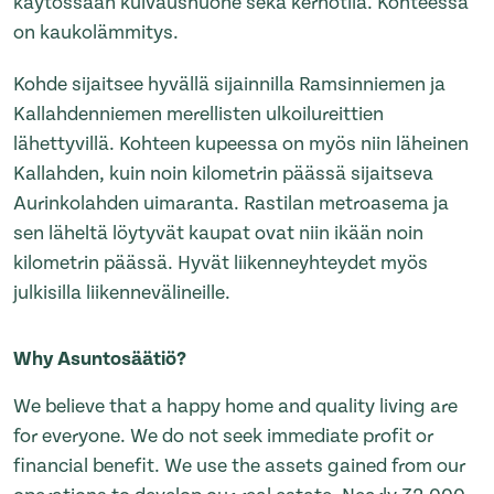
käytössään kuivaushuone sekä kerhotila. Kohteessa
on kaukolämmitys.
Kohde sijaitsee hyvällä sijainnilla Ramsinniemen ja
Kallahdenniemen merellisten ulkoilureittien
lähettyvillä. Kohteen kupeessa on myös niin läheinen
Kallahden, kuin noin kilometrin päässä sijaitseva
Aurinkolahden uimaranta. Rastilan metroasema ja
sen läheltä löytyvät kaupat ovat niin ikään noin
kilometrin päässä. Hyvät liikenneyhteydet myös
julkisilla liikennevälineille.
Why Asuntosäätiö?
We believe that a happy home and quality living are
for everyone. We do not seek immediate profit or
financial benefit. We use the assets gained from our