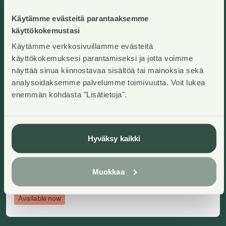
Käytämme evästeitä parantaaksemme
käyttökokemustasi
Käytämme verkkosivuillamme evästeitä
käyttökokemuksesi parantamiseksi ja jotta voimme
näyttää sinua kiinnostavaa sisältöä tai mainoksia sekä
analysoidaksemme palvelumme toimivuutta. Voit lukea
enemmän kohdasta "Lisätietoja".
Ramsinniementie 5 A 9
Helsinki, Vuosaari
Add to ap
2
75
m
Right-of-occupancy home
Hyväksy kaikki
3H+K+S
,
Apartment house
Residence charge/month
:
1037,57€
Right-of-occupancy payment
:
26327,53€
Construction year
:
1996
Floor
:
3/3
Muokkaa
Available now