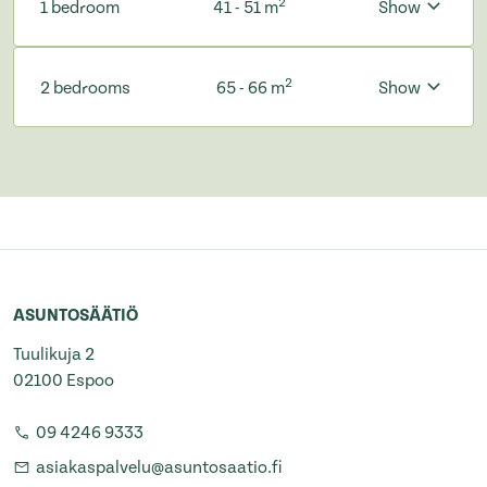
2
1 bedroom
41 - 51 m
Show
2
2 bedrooms
65 - 66 m
Show
ASUNTOSÄÄTIÖ
Tuulikuja 2
02100 Espoo
09 4246 9333
asiakaspalvelu@asuntosaatio.fi