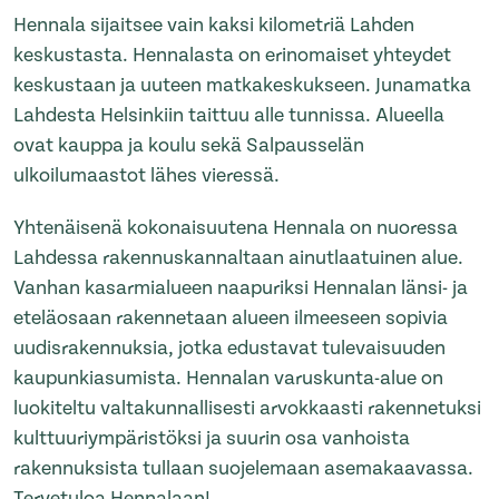
Hennala sijaitsee vain kaksi kilometriä Lahden
keskustasta. Hennalasta on erinomaiset yhteydet
keskustaan ja uuteen matkakeskukseen. Junamatka
Lahdesta Helsinkiin taittuu alle tunnissa. Alueella
ovat kauppa ja koulu sekä Salpausselän
ulkoilumaastot lähes vieressä.
Yhtenäisenä kokonaisuutena Hennala on nuoressa
Lahdessa rakennuskannaltaan ainutlaatuinen alue.
Vanhan kasarmialueen naapuriksi Hennalan länsi- ja
eteläosaan rakennetaan alueen ilmeeseen sopivia
uudisrakennuksia, jotka edustavat tulevaisuuden
kaupunkiasumista. Hennalan varuskunta-alue on
luokiteltu valtakunnallisesti arvokkaasti rakennetuksi
kulttuuriympäristöksi ja suurin osa vanhoista
rakennuksista tullaan suojelemaan asemakaavassa.
Tervetuloa Hennalaan!