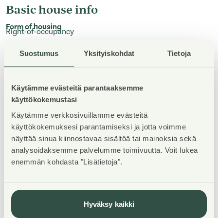
Basic house info
Form of housing
Right-of-occupancy
Suostumus
Yksityiskohdat
Tietoja
Average right-of-occupancy payment / jm²
540,64€
Elevators
Käytämme evästeitä parantaaksemme
1
käyttökokemustasi
House sauna
Käytämme verkkosivuillamme evästeitä
No
käyttökokemuksesi parantamiseksi ja jotta voimme
näyttää sinua kiinnostavaa sisältöä tai mainoksia sekä
Drying room
Yes
analysoidaksemme palvelumme toimivuutta. Voit lukea
enemmän kohdasta "Lisätietoja".
Apartment count
45
Show All
Hyväksy kaikki