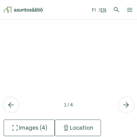
Search 
FI
EN
Search
Op
Skip to content
1 / 4
Images (4)
Location