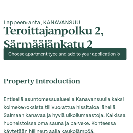
Lappeenranta, KANAVANSUU
Teroittajanpolku 2,
Särmääjänkatu 2
Choose apartment type and add to your application
Property Introduction
Entisellä asuntomessualueella Kanavansuulla kaksi
kolmekerroksista tiilivuorattua hissitaloa lähellä
Saimaan kanavaa ja hyviä ulkoilumaastoja. Kaikissa
huoneistoissa oma sauna ja parveke. Kohteessa
käytetään hiilineutraalia kaukolämpöä.