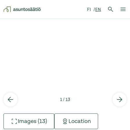
Search 
FI
EN
Search
Op
Skip to content
1 / 13
Images (13)
Location