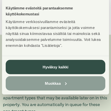
Building count
Käytämme evästeitä parantaaksemme
2
käyttökokemustasi
Show All
Käytämme verkkosivuillamme evästeitä
käyttökokemuksesi parantamiseksi ja jotta voimme
näyttää sinua kiinnostavaa sisältöä tai mainoksia sekä
analysoidaksemme palvelumme toimivuutta. Voit lukea
enemmän kohdasta "Lisätietoja".
Apartments and floor plans:
Teroittajanpolku 2, Särmääjänkatu
2, Kerrostalo, Piharakennus
Hyväksy kaikki
Add all the apartment types you want to your
Muokkaa
application. Your opportunity to get an apartment
increases when we are able to offer you all of the
apartment types that may be available later on in this
property. You are automatically in queue for these