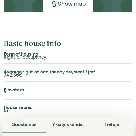
Show map
Basic house info
Form of housing
Right-of-occupancy
Average right-of-occupancy payment / jm²
342,36€
Elevators
2
House sauna
No
Suostumus
Yksityiskohdat
Tietoja
Apartment count
26