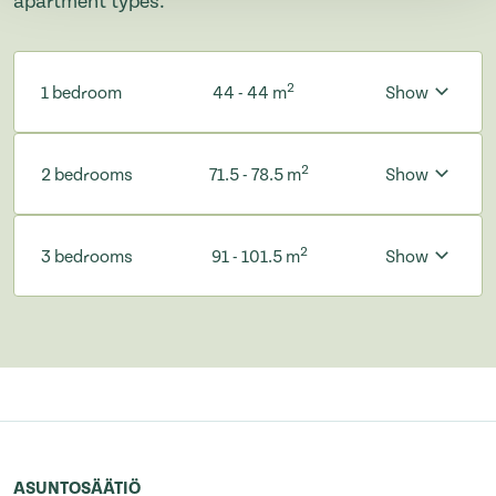
apartment types.
2
1 bedroom
44 - 44 m
Show
2
2 bedrooms
71.5 - 78.5 m
Show
2
3 bedrooms
91 - 101.5 m
Show
ASUNTOSÄÄTIÖ