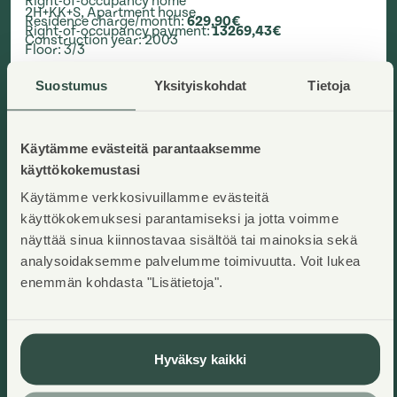
Right-of-occupancy home
2H+KK+S
,
Apartment house
Residence charge/month
:
629,90€
Right-of-occupancy payment
:
13269,43€
Construction year
:
2003
Floor
:
3/3
Suostumus
Yksityiskohdat
Tietoja
Available now
Käytämme evästeitä parantaaksemme
käyttökokemustasi
Käytämme verkkosivuillamme evästeitä
käyttökokemuksesi parantamiseksi ja jotta voimme
näyttää sinua kiinnostavaa sisältöä tai mainoksia sekä
analysoidaksemme palvelumme toimivuutta. Voit lukea
enemmän kohdasta "Lisätietoja".
Hyväksy kaikki