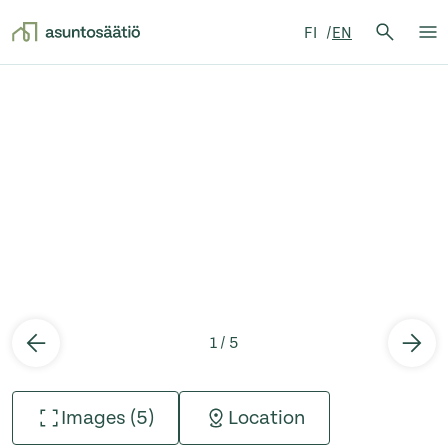
Search 
FI
EN
Searc
Op
Skip to content
1 / 5
Images (5)
Location