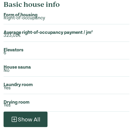
Basic house info
Form of housing
Right-of-occupancy
Average right-of-occupancy payment / jm²
323,01€
Elevators
6
House sauna
No
Laundry room
Yes
Drying room
Yes
Show All