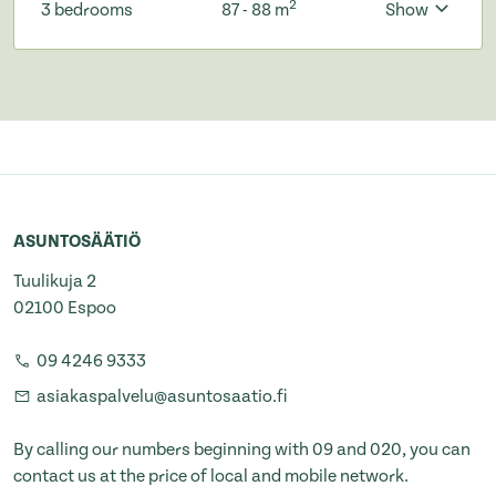
2
3 bedrooms
87 - 88 m
Show
ASUNTOSÄÄTIÖ
Tuulikuja 2
02100 Espoo
09 4246 9333
asiakaspalvelu@asuntosaatio.fi
By calling our numbers beginning with 09 and 020, you can
contact us at the price of local and mobile network.