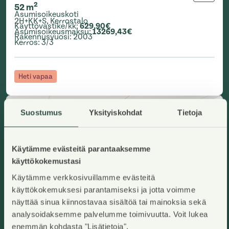
2
52
m
Asumisoikeuskoti
2H+KK+S
,
Kerrostalo
Käyttövastike/kk
:
629,90€
Asumisoikeusmaksu
:
13269,43€
Rakennusvuosi
:
2003
Kerros
:
3/3
Heti vapaa
Suostumus
Yksityiskohdat
Tietoja
Käytämme evästeitä parantaaksemme
käyttökokemustasi
Käytämme verkkosivuillamme evästeitä
käyttökokemuksesi parantamiseksi ja jotta voimme
näyttää sinua kiinnostavaa sisältöä tai mainoksia sekä
analysoidaksemme palvelumme toimivuutta. Voit lukea
enemmän kohdasta "Lisätietoja".