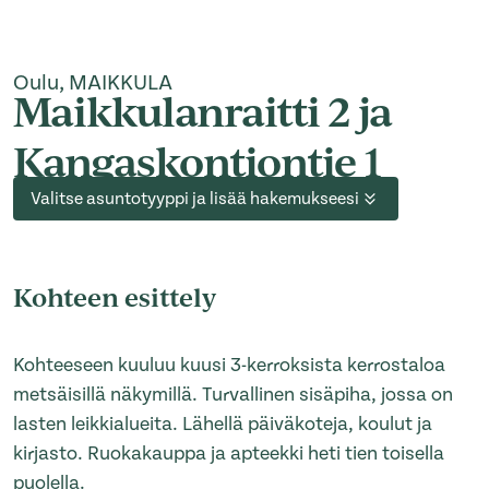
Oulu, MAIKKULA
Maikkulanraitti 2 ja
Kangaskontiontie 1
Valitse asuntotyyppi ja lisää hakemukseesi
Kohteen esittely
Kohteeseen kuuluu kuusi 3-kerroksista kerrostaloa
metsäisillä näkymillä. Turvallinen sisäpiha, jossa on
lasten leikkialueita. Lähellä päiväkoteja, koulut ja
kirjasto. Ruokakauppa ja apteekki heti tien toisella
puolella.