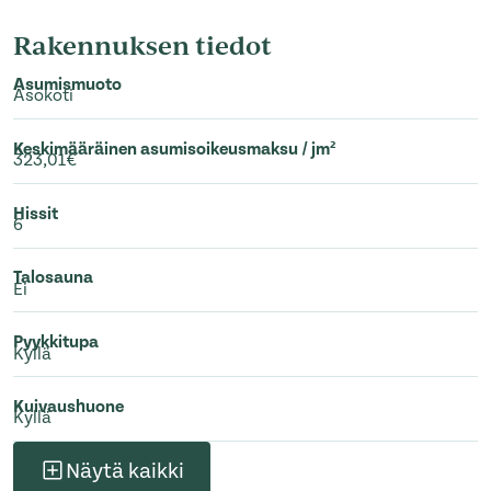
Rakennuksen tiedot
Asumismuoto
Asokoti
Keskimääräinen asumisoikeusmaksu / jm²
323,01€
Hissit
6
Talosauna
Ei
Pyykkitupa
Kyllä
Kuivaushuone
Kyllä
Näytä kaikki