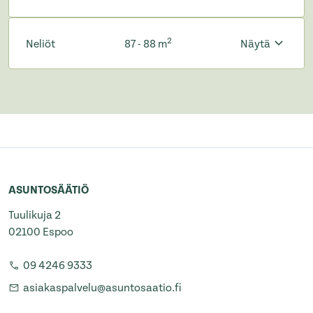
2
Neliöt
87 - 88 m
Näytä
ASUNTOSÄÄTIÖ
Tuulikuja 2
02100 Espoo
09 4246 9333
asiakaspalvelu@asuntosaatio.fi