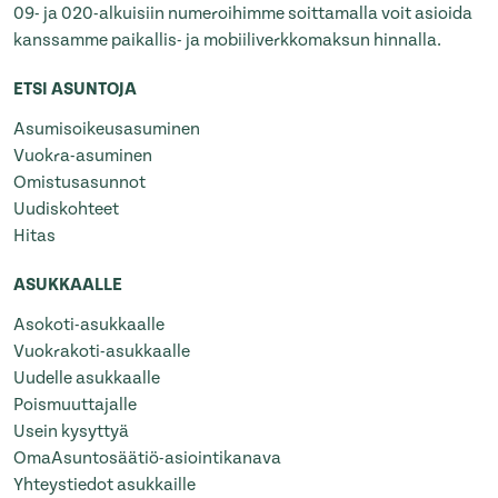
09- ja 020-alkuisiin numeroihimme soittamalla voit asioida
kanssamme paikallis- ja mobiiliverkkomaksun hinnalla.
ETSI ASUNTOJA
Asumisoikeusasuminen
Vuokra-asuminen
Omistusasunnot
Uudiskohteet
Hitas
ASUKKAALLE
Asokoti-asukkaalle
Vuokrakoti-asukkaalle
Uudelle asukkaalle
Poismuuttajalle
Usein kysyttyä
OmaAsuntosäätiö-asiointikanava
Yhteystiedot asukkaille