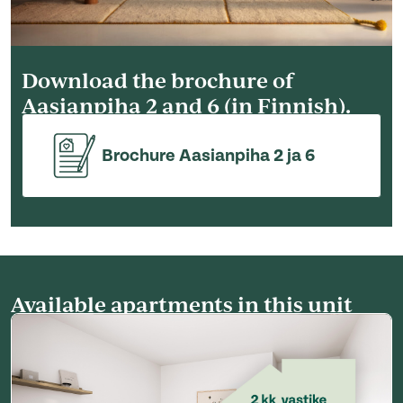
Download the brochure of
Aasianpiha 2 and 6 (in Finnish).
Brochure Aasianpiha 2 ja 6
Available apartments in this unit