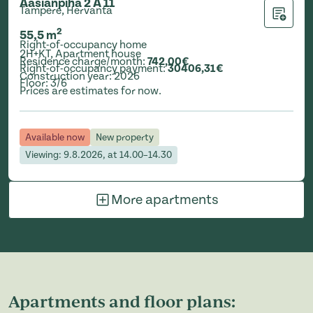
Aasianpiha 2 A 11
Tampere, Hervanta
Add to ap
2
55,5
m
Right-of-occupancy home
2H+KT
,
Apartment house
Residence charge/month
:
742,00€
Right-of-occupancy payment
:
30406,31€
Construction year
:
2026
Floor
:
3/6
Prices are estimates for now.
Available now
New property
Viewing: 9.8.2026, at 14.00–14.30
More apartments
Apartments and floor plans: