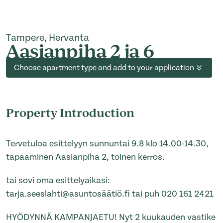
Tampere, Hervanta
Aasianpiha 2 ja 6
Choose apartment type and add to your application
Property Introduction
Tervetuloa esittelyyn sunnuntai 9.8 klo 14.00-14.30,
tapaaminen Aasianpiha 2, toinen kerros.
tai sovi oma esittelyaikasi:
tarja.seeslahti@asuntosäätiö.fi tai puh 020 161 2421
HYÖDYNNÄ KAMPANJAETU! Nyt 2 kuukauden vastike