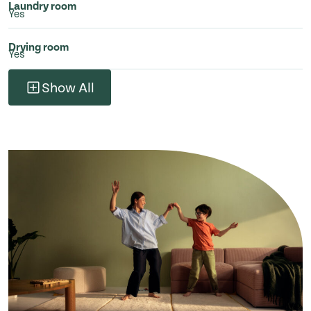
Laundry room
Yes
Drying room
Yes
Show All