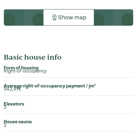
Show map
Basic house info
Form of housing
Right-of-occupancy
Average right-of-occupancy payment / jm²
542,97€
Elevators
2
House sauna
2