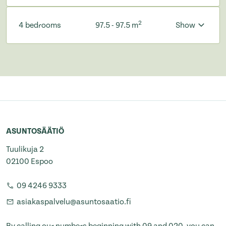
2
4 bedrooms
97.5 - 97.5 m
Show
ASUNTOSÄÄTIÖ
Tuulikuja 2
02100 Espoo
09 4246 9333
asiakaspalvelu@asuntosaatio.fi
By calling our numbers beginning with 09 and 020, you can