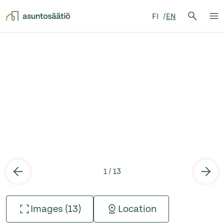
Search 
FI
EN
Searc
Op
Skip to content
1 / 13
Images (13)
Location