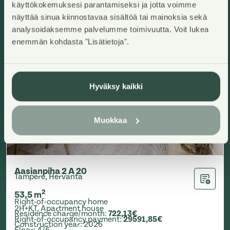
käyttökokemuksesi parantamiseksi ja jotta voimme
näyttää sinua kiinnostavaa sisältöä tai mainoksia sekä
analysoidaksemme palvelumme toimivuutta. Voit lukea
enemmän kohdasta "Lisätietoja".
Hyväksy kaikki
Muokkaa
Aasianpiha 2 A 20
Tampere, Hervanta
Add to ap
2
53,5
m
Right-of-occupancy home
2H+KT
,
Apartment house
Residence charge/month
:
722,13€
Right-of-occupancy payment
:
29591,85€
Construction year
:
2026
Floor
:
4/6