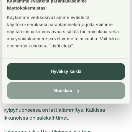
Käytämme evästeitä parantaaksemme
käyttökokemustasi
Käytämme verkkosivuillamme evästeitä
käyttökokemuksesi parantamiseksi ja jotta voimme
näyttää sinua kiinnostavaa sisältöä tai mainoksia sekä
analysoidaksemme palvelumme toimivuutta. Voit lukea
Property Introduction
enemmän kohdasta "Lisätietoja".
Viihtyisä kerrostalokohde Keimolanmäessä
Hämeenlinnanväylän kupeessa noin kolmen
Hyväksy kaikki
kilometrin päässä Kehä III:sta pohjoiseen. Aaltoileva
talonmuoto, jonka kaikissa asunnoissa on lasitetut
Muokkaa
parvekkeet. Lattiapinnat ovat lautalaminaattia ja
kosteissa tiloissa on laatoitus. Lisäksi
kylpyhuoneessa on lattialämmitys. Kaikissa
ikkunoissa on sälekaihtimet.
Talosauna vilvoittelutiloineen sijaitsee