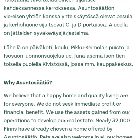
kahdeksannessa kerroksessa. Asuntosäätiön
viereisen yhtiön kanssa yhteiskäytössä olevat pesula
ja kerhohuone sijaitsevat C- ja D-portaissa. Alueella
on jätteiden syväkeräysjärjestelmä.
Lähellä on päiväkoti, koulu, Pikku-Keimolan puisto ja
Isosuon luonnonsuojelualue. Juna-asema ison tien
toisella puolella Kivistössä, jossa mm. kauppakeskus.
Why Asuntosäätiö?
We believe that a happy home and quality living are
for everyone. We do not seek immediate profit or
financial benefit. We use the assets gained from our
operations to develop our real estate. Nearly 32,000
Finns have already chosen a home offered by
Asuntosäätiö. Pets are also welcome in all our homes.