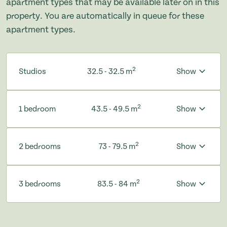
apartment types that may be available later on in this
property. You are automatically in queue for these
apartment types.
2
Studios
32.5 - 32.5 m
Show
2
1 bedroom
43.5 - 49.5 m
Show
2
2 bedrooms
73 - 79.5 m
Show
2
3 bedrooms
83.5 - 84 m
Show