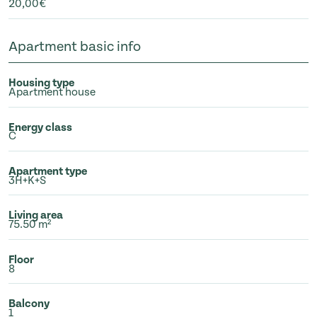
20,00€
Apartment basic info
Housing type
Apartment house
Energy class
C
Apartment type
3H+K+S
Living area
75.50 m²
Floor
8
Balcony
1