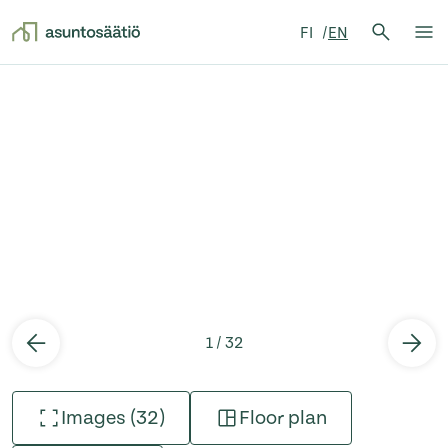
Search 
FI
EN
Search
Op
Skip to content
1 / 32
Images (32)
Floor plan