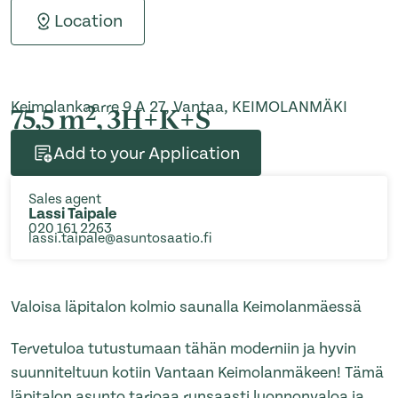
Location
Keimolankaarre 9 A 27, Vantaa, KEIMOLANMÄKI
2
75,5 m
, 3H+K+S
Add to your Application
Sales agent
Lassi Taipale
020 161 2263
lassi.taipale@asuntosaatio.fi
Valoisa läpitalon kolmio saunalla Keimolanmäessä
Tervetuloa tutustumaan tähän moderniin ja hyvin
suunniteltuun kotiin Vantaan Keimolanmäkeen! Tämä
läpitalon asunto tarjoaa runsaasti luonnonvaloa ja