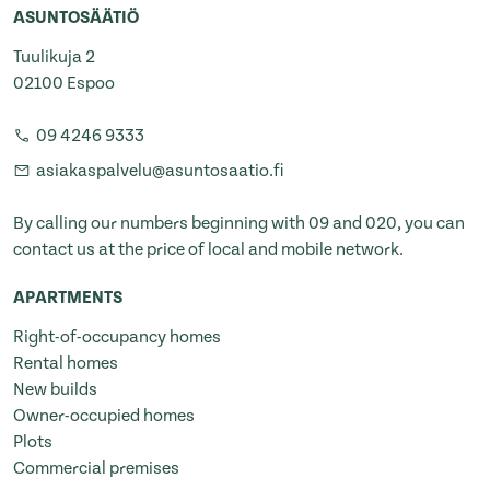
ASUNTOSÄÄTIÖ
Tuulikuja 2
02100 Espoo
09 4246 9333
asiakaspalvelu@asuntosaatio.fi
By calling our numbers beginning with 09 and 020, you can
contact us at the price of local and mobile network.
APARTMENTS
Right-of-occupancy homes
Rental homes
New builds
Owner-occupied homes
Plots
Commercial premises