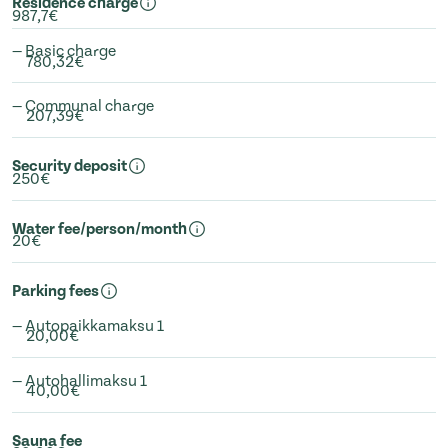
Residence charge
987,7€
— Basic charge
780,32€
— Communal charge
207,39€
Security deposit
250€
Water fee/person/month
20€
Parking fees
— Autopaikkamaksu 1
20,00€
— Autohallimaksu 1
40,00€
Sauna fee