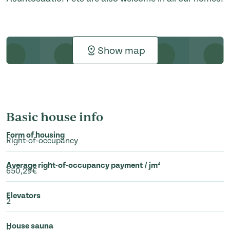
Show map
Basic house info
Form of housing
Right-of-occupancy
Average right-of-occupancy payment / jm²
650,29€
Elevators
2
House sauna