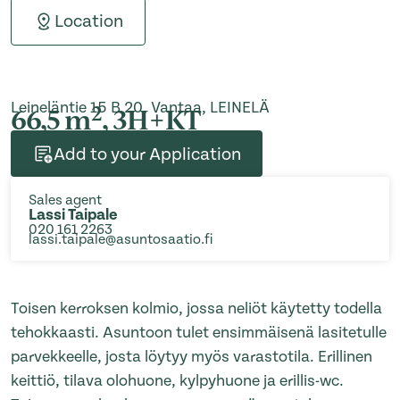
Location
Leineläntie 15 B 20, Vantaa, LEINELÄ
2
66,5 m
, 3H+KT
Add to your Application
Sales agent
Lassi Taipale
020 161 2263
lassi.taipale@asuntosaatio.fi
Toisen kerroksen kolmio, jossa neliöt käytetty todella
tehokkaasti. Asuntoon tulet ensimmäisenä lasitetulle
parvekkeelle, josta löytyy myös varastotila. Erillinen
keittiö, tilava olohuone, kylpyhuone ja erillis-wc.