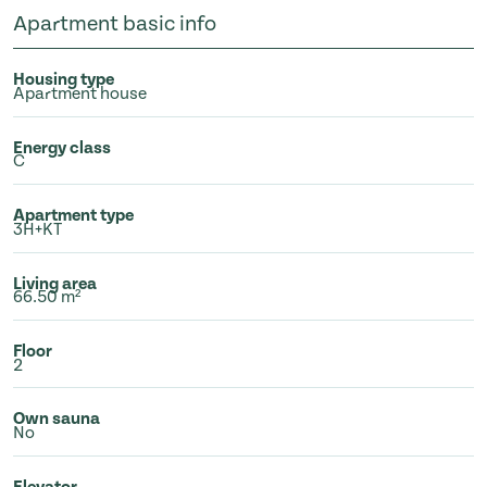
Apartment basic info
Housing type
Apartment house
Energy class
C
Apartment type
3H+KT
Living area
66.50 m²
Floor
2
Own sauna
No
Elevator