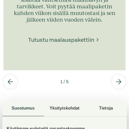
tarvikkeet. Voit pyytää maalipaketin
kahden viikon sisällä muutostasi ja sen
jälkeen viiden vuoden välein.
Tutustu maalauspakettiin
1
/
5
Suostumus
Yksityiskohdat
Tietoja
Käytämme evästeitä parantaaksemme