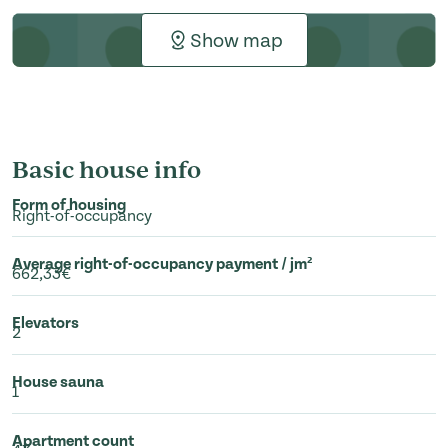
Show map
Basic house info
Form of housing
Right-of-occupancy
Average right-of-occupancy payment / jm²
662,33€
Elevators
2
House sauna
1
Apartment count