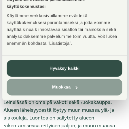
Property Introduction
käyttökokemustasi
Käytämme verkkosivuillamme evästeitä
Leineläntie 15 kohteeseen kuuluu 27
käyttökokemuksesi parantamiseksi ja jotta voimme
pienkerrostalohuoneistoa ja 16 paritalohuoneistoa
näyttää sinua kiinnostavaa sisältöä tai mainoksia sekä
rauhallisella sijainnillla. Asuntoja on kaksioista tilaviin
analysoidaksemme palvelumme toimivuutta. Voit lukea
perheasuntoihin, kooltaan 47 – 113 m².
enemmän kohdasta "Lisätietoja".
Pienkerrostalon parvekkeet ovat lasitettuja. Talossa
on hissi ja saunatilat. Paritalon huoneistoissa on oma
sauna, parveke ja kaksi autopaikkaa. Vesimittarit
Hyväksy kaikki
käytössä. Siisti ja viihtyisä piha-alue. Kohde on
savuton.
Muokkaa
Palvelut ja luonto ovat Leinelässä kävelyetäisyydellä.
Leinelässä on oma päiväkoti sekä ruokakauppa.
Alueen läheisyydestä löytyy muun muassa ylä- ja
alakouluja. Luontoa on säilytetty alueen
rakentamisessa erityisen paljon, ja muun muassa