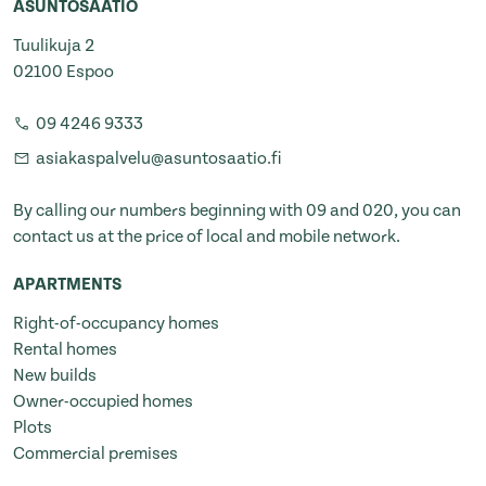
ASUNTOSÄÄTIÖ
Tuulikuja 2
02100 Espoo
09 4246 9333
asiakaspalvelu@asuntosaatio.fi
By calling our numbers beginning with 09 and 020, you can
contact us at the price of local and mobile network.
APARTMENTS
Right-of-occupancy homes
Rental homes
New builds
Owner-occupied homes
Plots
Commercial premises