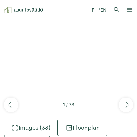
Search 
FI
EN
Search
Op
Skip to content
1 / 33
Images (33)
Floor plan