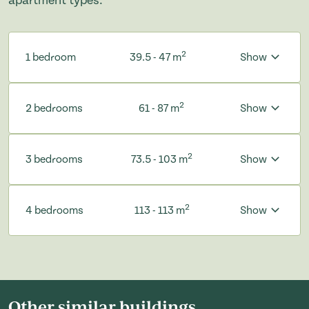
apartment types.
2
1 bedroom
39.5 - 47 m
Show
2
2 bedrooms
61 - 87 m
Show
2
3 bedrooms
73.5 - 103 m
Show
2
4 bedrooms
113 - 113 m
Show
Other similar buildings