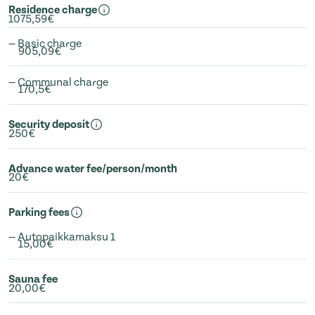
Residence charge
1075,59€
— Basic charge
905,09€
— Communal charge
170,5€
Security deposit
250€
Advance water fee/person/month
20€
Parking fees
— Autopaikkamaksu 1
15,00€
Sauna fee
20,00€